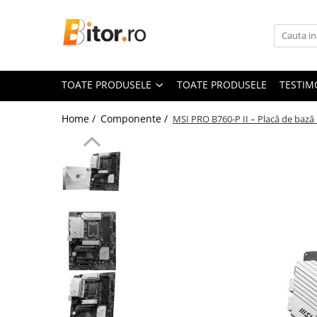
Toate Produsele
Laptop , PC, Tablete
TOATE PRODUSELE
TOATE PRODUSELE
TESTIM
Laptop-uri
Laptop-uri Gaming
Home /
Componente /
MSI PRO B760‑P II – Placă de baz
Laptop-uri Home
Laptop-uri Workstation
Laptop-uri Business
Chromebook
Notebook
Desktop PC
Desktop Business
Sistem barebone
Tablete
Tablete - Windows