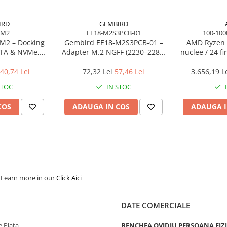
IRD
GEMBIRD
3M2
EE18-M2S3PCB-01
100-10
M2 – Docking
Gembird EE18‑M2S3PCB‑01 –
AMD Ryzen 
ATA & NVMe,
Adapter M.2 NGFF (2230–2280)
nuclee / 24 fi
t/s, Black
la Mini SATA 1.8", 6Gb/s
140MB Cache,
40,74 Lei
72,32 Lei
57,46 Lei
3.656,19 L
STOC
IN STOC
COS
ADAUGA IN COS
ADAUGA I
. Learn more in our
Click Aici
DATE COMERCIALE
 Plata
BENCHEA OVIDIU PERSOANA FIZ