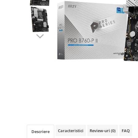
Acesorii
Imprimante, Scannere,
Consumabile
Imprimante & Multifuncționale
Imprimanta Laser Color
Imprimanta Laser Mono
Imprimante Cerneală
Imprimante Matriciale
Multifuncțional Cerneală
Multifuncțional Laser Mono
Accesorii Imprimante & Scannere
3D
Consumabile & Filamente 3D
Accesorii imprimante, scannere
Accesorii imprimante - altele
Consumabile - cerneală
Caracteristici
Review-uri
(0)
FAQ
Descriere
Cerneală & Cap de Printare