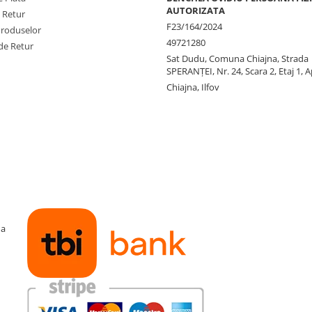
AUTORIZATA
e Retur
F23/164/2024
Produselor
49721280
de Retur
Sat Dudu, Comuna Chiajna, Strada
SPERANŢEI, Nr. 24, Scara 2, Etaj 1, A
Chiajna, Ilfov
ma