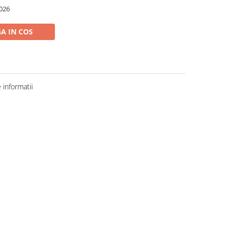
026
A IN COS
informatii