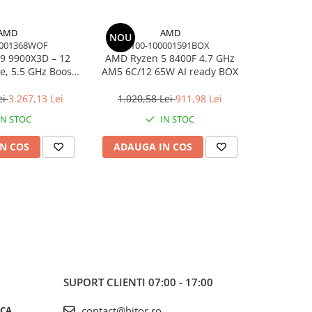
AMD
AMD
NOU
-26%
0001368WOF
100-100001591BOX
100-
9 9900X3D – 12
AMD Ryzen 5 8400F 4.7 GHz
AMD Ry
re, 5.5 GHz Boost,
AM5 6C/12 65W AI ready BOX
16C/32T, 5
 AM5, 120W, BOX
A
ei
3.267,13 Lei
1.020,58 Lei
911,98 Lei
5.100,0
IN STOC
IN STOC
N COS
ADAUGA IN COS
ADAUG
SUPORT CLIENTI
07:00 - 17:00
ICA
contact@bitor.ro