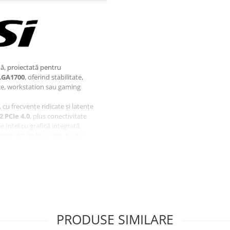
ă, proiectată pentru
LGA1700
, oferind stabilitate,
ce, workstation sau gaming
, cu frecvențe ridicate și latențe
2 PCIe 4.0
, plus conectivitate
e Intel cu grafică integrată.
oost
,
EZ Debug LED
,
Audio
ESD. Garanție:
24 luni
PRODUSE SIMILARE