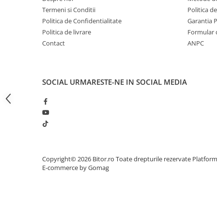
Proiectoare
Termeni si Conditii
Politica d
Politica de Confidentialitate
Garantia 
Proiectoare Business
Politica de livrare
Formular 
Proiectoare Consumer
Contact
ANPC
Componente
Plăci de baza
Plăci de Bază Amd
SOCIAL
URMARESTE-NE IN SOCIAL MEDIA
Plăci de Bază Intel
Plăci video
Plăci Video Gaming & Consumer
Procesoare
Procesoare Desktop
Stocare
Copyright© 2026 Bitor.ro Toate drepturile rezervate
Platfor
E-commerce by Gomag
HDD Externe
HDD Interne
SSD Externe
SSD Interne