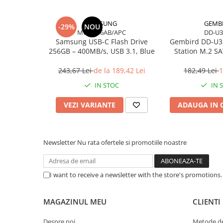
Accesorii Căști & Microfoane
Cabluri & Adaptoare Audio-Video
SAMSUNG
GEMB
-29%
NOU
Suporturi - altele
MUF-256AB/APC
DD-U
Samsung USB‑C Flash Drive
Gembird DD‑U3
Suporturi TV Birou
256GB – 400MB/s, USB 3.1, Blue
Station M.2 S
Suporturi TV Perete
USB‑C, 10 Gbi
Boxe
243,67 Lei
de la 189,42 Lei
182,49 Lei
1
Boxe PC & Soundbar
IN STOC
IN 
Boxe Wireless & Portabile
VEZI VARIANTE
ADAUGA IN 
Camere Foto & Sisteme Optice
Webcam
Caști & Microfoane
Newsletter
Nu rata ofertele si promotiile noastre
Caști Business
Căști Gaming & Consumer
I want to receive a newsletter with the store's promotions
Microfoane & Reportofoane
Display & signage
MAGAZINUL MEU
CLIENTI
Ecrane Digital Signage
Ecrane Touchscreen Digital Signage
Despre noi
Metode de