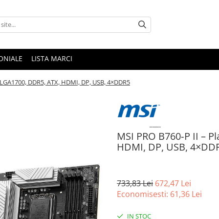
ONIALE
LISTA MARCI
ă LGA1700, DDR5, ATX, HDMI, DP, USB, 4×DDR5
MSI PRO B760‑P II – P
HDMI, DP, USB, 4×DD
733,83 Lei
672,47 Lei
Economisesti:
61,36
Lei
IN STOC