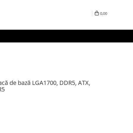
0,00
lacă de bază LGA1700, DDR5, ATX,
R5