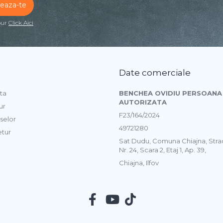
our
Click Aici
Date comerciale
ta
BENCHEA OVIDIU PERSOANA 
AUTORIZATA
ur
F23/164/2024
selor
49721280
etur
Sat Dudu, Comuna Chiajna, Str
Nr. 24, Scara 2, Etaj 1, Ap. 39,
Chiajna, Ilfov