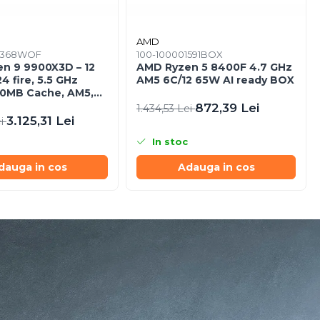
AMD
01368WOF
100-100001591BOX
n 9 9900X3D – 12
AMD Ryzen 5 8400F 4.7 GHz
24 fire, 5.5 GHz
AM5 6C/12 65W AI ready BOX
40MB Cache, AM5,
OX
872,39 Lei
1.434,53 Lei
3.125,31 Lei
ei
In stoc
dauga in cos
Adauga in cos