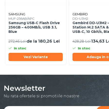
Procesoare
Procesoare Desktop
SAMSUNG
GEMBIRD
Stocare
MUF-256AB/APC
DD-U3M2
Samsung USB‑C Flash Drive
Gembird DD‑U3M2 –
HDD Externe
256GB – 400MB/s, USB 3.1,
Station M.2 SATA 
Blue
USB‑C, 10 Gbit/s, Bl
HDD Interne
SSD Externe
de la 180,26 Lei
134,63 L
272,46 Lei
428,28 Lei
SSD Interne
In stoc
In stoc
Memorii
Vezi Variante
Adauga in c
Memorii RAM
Memorii Laptop
Memorii Flash
Stick-uri USB
Surse de alimentare
Newsletter
Surse de Alimentare PC
Nu rata ofertele si promotiile noastre
Ventilatoare & Sisteme de
Răcire