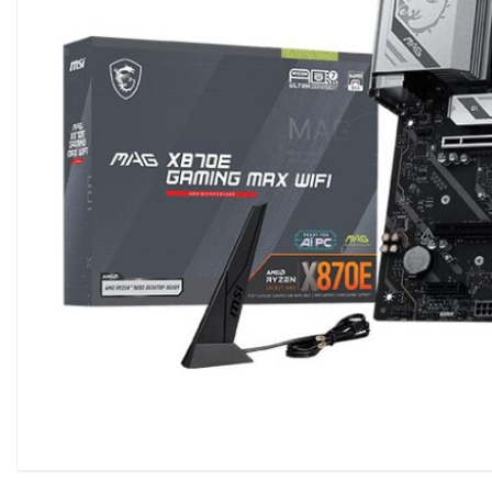
Imprimanta Laser Mono
Imprimante Cerneală
Imprimante Matriciale
Multifuncțional Cerneală
Multifuncțional Laser Mono
Accesorii Imprimante &
Scannere 3D
Consumabile & Filamente 3D
Consumabile - cerneală
Cerneală & Cap de Printare
Consumabile - toner
Toner
Imprimante Large Format
Printer (LFP)
Accesorii Large Format
Plottere & Scannere
Scannere