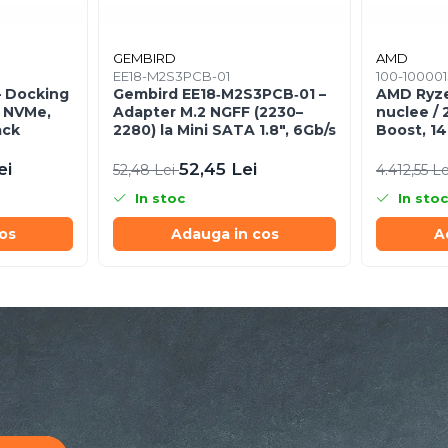
GEMBIRD
AMD
EE18-M2S3PCB-01
100-1000
 Docking
Gembird EE18‑M2S3PCB‑01 –
AMD Ryze
& NVMe,
Adapter M.2 NGFF (2230–
nuclee / 
ack
2280) la Mini SATA 1.8", 6Gb/s
Boost, 1
120W, B
ei
52,45 Lei
52,48 Lei
4.412,55 L
In stoc
In stoc
os
Adauga in cos
A