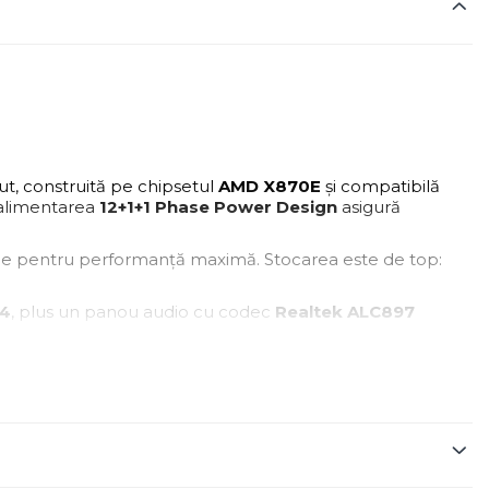
t, construită pe chipsetul
AMD X870E
și compatibilă
 alimentarea
12+1+1 Phase Power Design
asigură
ale pentru performanță maximă. Stocarea este de top:
.4
, plus un panou audio cu codec
Realtek ALC897
g
, iar BIOS-ul
MSI ClickBIOS
oferă control avansat și