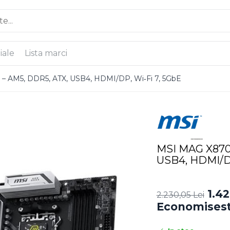
iale
Lista marci
AM5, DDR5, ATX, USB4, HDMI/DP, Wi‑Fi 7, 5GbE
MSI MAG X870
USB4, HDMI/DP
1.42
2.230,05 Lei
Economisest