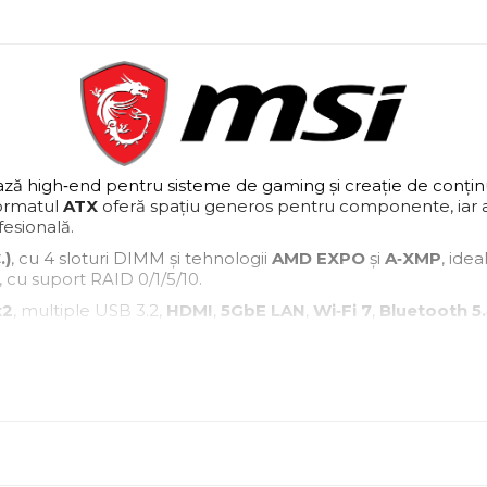
ză high‑end pentru sisteme de gaming și creație de conținu
Formatul
ATX
oferă spațiu generos pentru componente, iar
fesională.
.)
, cu 4 sloturi DIMM și tehnologii
AMD EXPO
și
A‑XMP
, ide
, cu suport RAID 0/1/5/10.
x2
, multiple USB 3.2,
HDMI
,
5GbE LAN
,
Wi‑Fi 7
,
Bluetooth 5
sink
,
M.2 Shield FROZR
,
Cooling Wizard
,
Frozr AI Coolin
ation-uri și sisteme enthusiast.