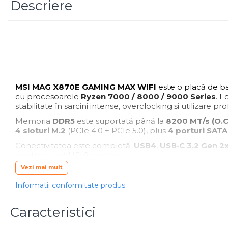
Descriere
Scannere Documente
TV, Audio-Video & Multimedia
Monitoare
Monitoare Gaming & Consumer
Monitoare Business
Accesorii
MSI MAG X870E GAMING MAX WIFI
este o placă de ba
Accesorii Căști & Microfoane
cu procesoarele
Ryzen 7000 / 8000 / 9000 Series
. 
stabilitate în sarcini intense, overclocking și utilizare pro
Cabluri & Adaptoare Audio-Video
Suporturi - altele
Memoria
DDR5
este suportată până la
8200 MT/s (O.C
4 sloturi M.2
(PCIe 4.0 + PCIe 5.0), plus
4 porturi SATA
Suporturi TV Birou
Conectivitatea este completă:
USB4
,
USB‑C 3.2 Gen 2
Suporturi TV Perete
pentru sunet HD 8‑canale.
Boxe
Vezi mai mult
Sistemul de răcire include radiatoare extinse,
VRM heat
Boxe PC & Soundbar
funcții EZ pentru instalare rapidă.
Informatii conformitate produs
Boxe Wireless & Portabile
Este o soluție completă pentru PC-uri de gaming, workst
Camere Foto & Sisteme Optice
Caracteristici
Webcam