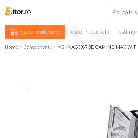
Toate Produsele
Toate Produsele
Toate Produsele
Testimon
Laptop , PC, Tablete
Laptop-uri
Home /
Componente /
MSI MAG X870E GAMING MAX WIFI – 
Laptop-uri Gaming
Laptop-uri Workstation
Laptop-uri Business
Desktop PC
Desktop Business
Sistem barebone
Acesorii
Imprimante, Scannere,
Consumabile
Imprimante & Multifuncționale
Imprimanta Laser Color