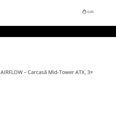
0,00
AIRFLOW – Carcasă Mid‑Tower ATX, 3×