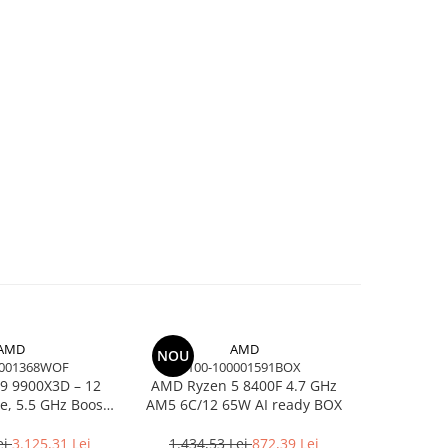
AMD
AMD
NOU
-26%
0001368WOF
100-100001591BOX
100-
9 9900X3D – 12
AMD Ryzen 5 8400F 4.7 GHz
AMD Ry
re, 5.5 GHz Boost,
AM5 6C/12 65W AI ready BOX
16C/32T, 5
 AM5, 120W, BOX
A
ei
3.125,31 Lei
1.434,53 Lei
872,39 Lei
5.100,0