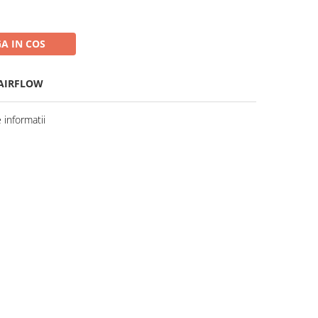
A IN COS
 AIRFLOW
informatii