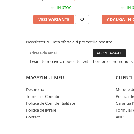
Caști & Microfoane
IN STOC
IN 
Caști Business
Căști Gaming & Consumer
VEZI VARIANTE
ADAUGA IN 
Microfoane & Reportofoane
Display & signage
Newsletter
Nu rata ofertele si promotiile noastre
Ecrane Digital Signage
Ecrane Touchscreen Digital Signage
Proiectoare
I want to receive a newsletter with the store's promotions
Proiectoare Business
Proiectoare Consumer
MAGAZINUL MEU
CLIENTI
Componente
Despre noi
Metode de
Plăci de baza
Termeni si Conditii
Politica d
Plăci de Bază Amd
Politica de Confidentialitate
Garantia 
Plăci de Bază Intel
Politica de livrare
Formular 
Plăci video
Contact
ANPC
Plăci Video Gaming & Consumer
Procesoare