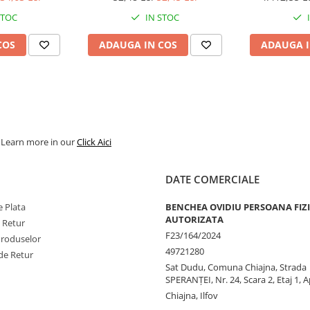
STOC
IN STOC
COS
ADAUGA IN COS
ADAUGA I
. Learn more in our
Click Aici
DATE COMERCIALE
 Plata
BENCHEA OVIDIU PERSOANA FIZ
AUTORIZATA
e Retur
F23/164/2024
Produselor
49721280
de Retur
Sat Dudu, Comuna Chiajna, Strada
SPERANŢEI, Nr. 24, Scara 2, Etaj 1, A
Chiajna, Ilfov