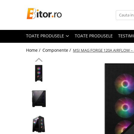
Toate Produsele
Laptop , PC, Tablete
TOATE PRODUSELE
TOATE PRODUSELE
TESTIM
Laptop-uri
Laptop-uri Gaming
Home /
Componente /
MSI MAG FORGE 120A AIRFLOW – Ca
Laptop-uri Workstation
Laptop-uri Business
Desktop PC
Desktop Business
Sistem barebone
Acesorii
Imprimante, Scannere,
Consumabile
Imprimante & Multifuncționale
Imprimanta Laser Color