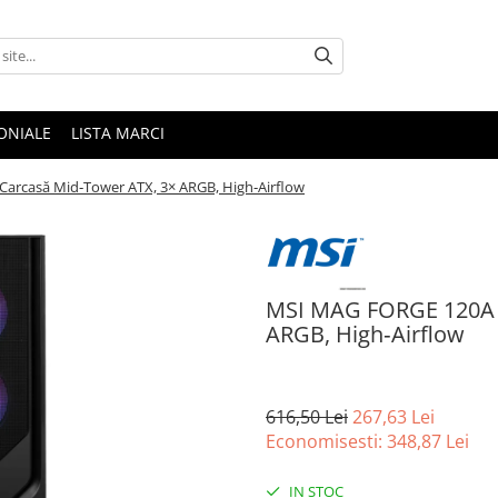
ONIALE
LISTA MARCI
rcasă Mid‑Tower ATX, 3× ARGB, High‑Airflow
MSI MAG FORGE 120A 
ARGB, High‑Airflow
616,50 Lei
267,63 Lei
Economisesti:
348,87
Lei
IN STOC