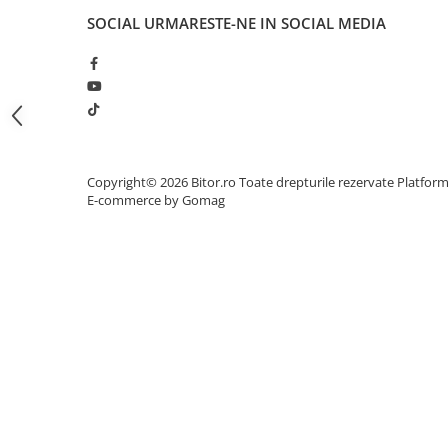
SOCIAL
URMARESTE-NE IN SOCIAL MEDIA
Procesoare Desktop
Stocare
HDD Externe
HDD Interne
SSD Externe
SSD Interne
Copyright© 2026 Bitor.ro Toate drepturile rezervate
Platfor
Memorii
E-commerce by Gomag
Memorii RAM
Memorii Laptop
Memorii Flash
Stick-uri USB
Surse de alimentare
Surse de Alimentare PC
Ventilatoare & Sisteme de Răcire
Răcire PC
Ventilatoare & Sisteme de Răcire