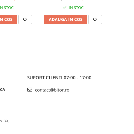
IN STOC
IN STOC
N COS
ADAUGA IN COS
ADAUG
SUPORT CLIENTI
07:00 - 17:00
ICA
contact@bitor.ro
p. 39,