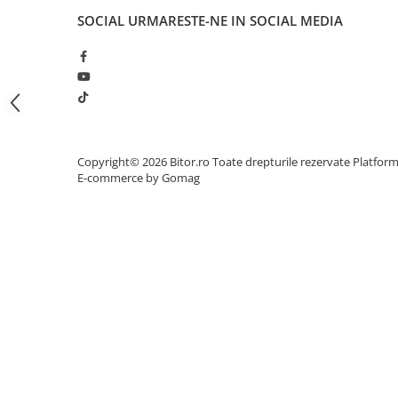
SOCIAL
URMARESTE-NE IN SOCIAL MEDIA
Procesoare Desktop
Stocare
HDD Externe
HDD Interne
SSD Externe
SSD Interne
Copyright© 2026 Bitor.ro Toate drepturile rezervate
Platfor
Memorii
E-commerce by Gomag
Memorii RAM
Memorii Laptop
Memorii Flash
Stick-uri USB
Surse de alimentare
Surse de Alimentare PC
Ventilatoare & Sisteme de Răcire
Răcire PC
Ventilatoare & Sisteme de Răcire