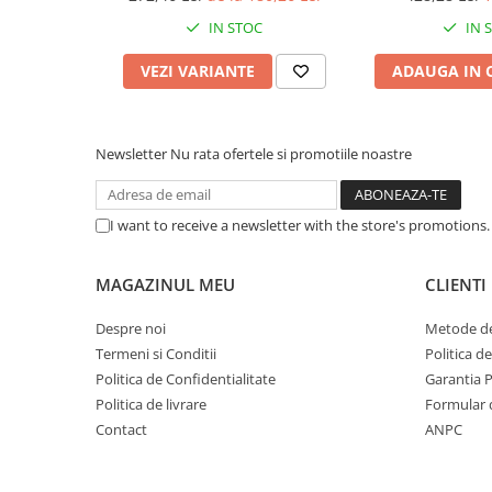
Caști & Microfoane
IN STOC
IN 
Caști Business
Căști Gaming & Consumer
VEZI VARIANTE
ADAUGA IN 
Microfoane & Reportofoane
Display & signage
Newsletter
Nu rata ofertele si promotiile noastre
Ecrane Digital Signage
Ecrane Touchscreen Digital Signage
Proiectoare
I want to receive a newsletter with the store's promotions
Proiectoare Business
Proiectoare Consumer
MAGAZINUL MEU
CLIENTI
Componente
Despre noi
Metode de
Plăci de baza
Termeni si Conditii
Politica d
Plăci de Bază Amd
Politica de Confidentialitate
Garantia 
Plăci de Bază Intel
Politica de livrare
Formular 
Plăci video
Contact
ANPC
Plăci Video Gaming & Consumer
Procesoare