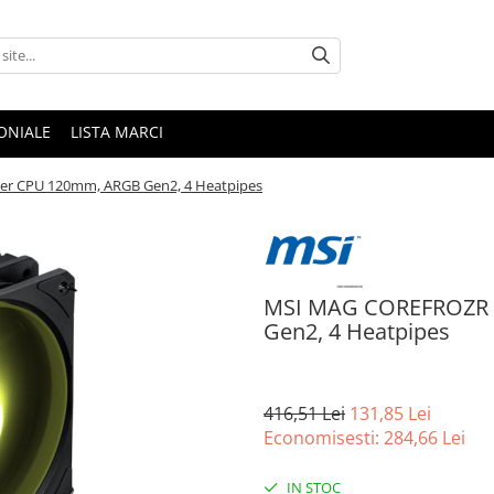
ONIALE
LISTA MARCI
r CPU 120mm, ARGB Gen2, 4 Heatpipes
MSI MAG COREFROZR 
Gen2, 4 Heatpipes
416,51 Lei
131,85 Lei
Economisesti:
284,66
Lei
IN STOC