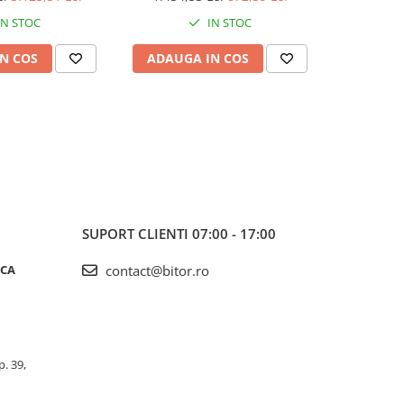
IN STOC
IN STOC
N COS
ADAUGA IN COS
ADAUG
SUPORT CLIENTI
07:00 - 17:00
ICA
contact@bitor.ro
p. 39,