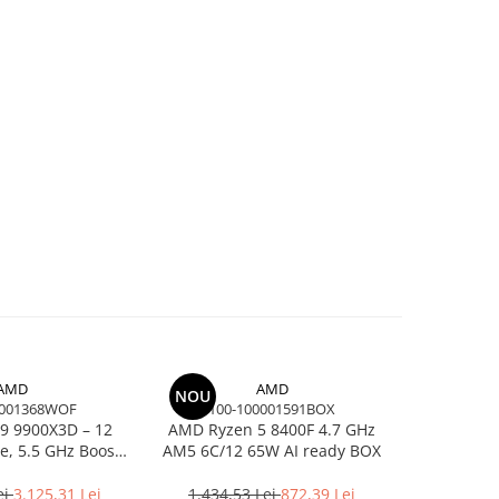
AMD
AMD
NOU
-26%
0001368WOF
100-100001591BOX
100-
9 9900X3D – 12
AMD Ryzen 5 8400F 4.7 GHz
AMD Ry
re, 5.5 GHz Boost,
AM5 6C/12 65W AI ready BOX
16C/32T, 5
 AM5, 120W, BOX
A
ei
3.125,31 Lei
1.434,53 Lei
872,39 Lei
5.100,0