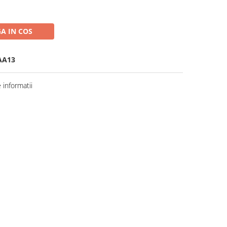
A IN COS
AA13
informatii