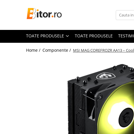
Toate Produsele
Laptop , PC, Tablete
TOATE PRODUSELE
TOATE PRODUSELE
TESTIM
Laptop-uri
Laptop-uri Gaming
Home /
Componente /
MSI MAG COREFROZR AA13 – Coole
Laptop-uri Workstation
Laptop-uri Business
Desktop PC
Desktop Business
Sistem barebone
Acesorii
Imprimante, Scannere,
Consumabile
Imprimante & Multifuncționale
Imprimanta Laser Color