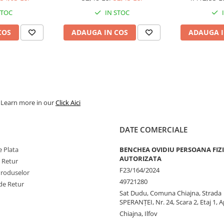
STOC
IN STOC
COS
ADAUGA IN COS
ADAUGA I
. Learn more in our
Click Aici
DATE COMERCIALE
 Plata
BENCHEA OVIDIU PERSOANA FIZ
AUTORIZATA
e Retur
F23/164/2024
Produselor
49721280
de Retur
Sat Dudu, Comuna Chiajna, Strada
SPERANŢEI, Nr. 24, Scara 2, Etaj 1, A
Chiajna, Ilfov