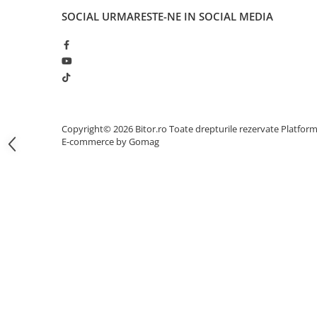
SOCIAL
URMARESTE-NE IN SOCIAL MEDIA
Proiectoare Business
Proiectoare Consumer
Componente
Plăci de baza
Plăci de Bază Amd
Plăci de Bază Intel
Copyright© 2026 Bitor.ro Toate drepturile rezervate
Platfor
Plăci video
E-commerce by Gomag
Plăci Video Gaming & Consumer
Procesoare
Procesoare Desktop
Stocare
HDD Externe
HDD Interne
SSD Externe
SSD Interne
Memorii