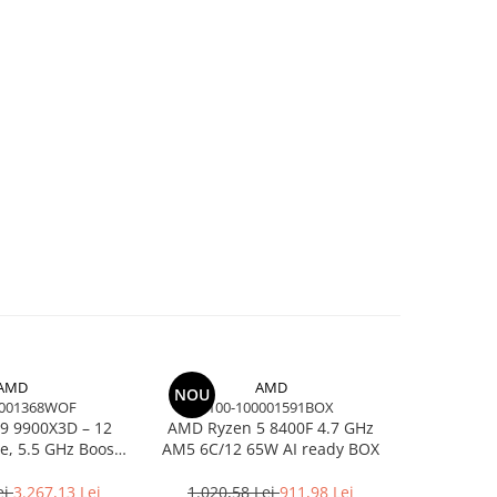
AMD
AMD
NOU
-26%
0001368WOF
100-100001591BOX
100-
9 9900X3D – 12
AMD Ryzen 5 8400F 4.7 GHz
AMD Ry
re, 5.5 GHz Boost,
AM5 6C/12 65W AI ready BOX
16C/32T, 5
 AM5, 120W, BOX
A
ei
3.267,13 Lei
1.020,58 Lei
911,98 Lei
5.100,0