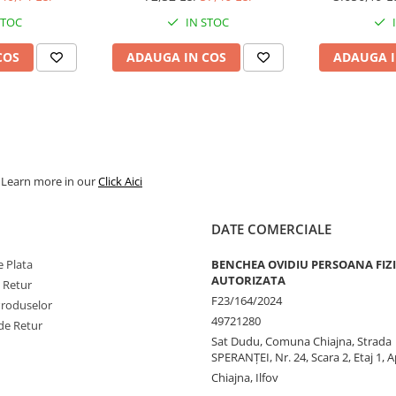
STOC
IN STOC
COS
ADAUGA IN COS
ADAUGA I
. Learn more in our
Click Aici
DATE COMERCIALE
 Plata
BENCHEA OVIDIU PERSOANA FIZ
AUTORIZATA
e Retur
F23/164/2024
Produselor
49721280
de Retur
Sat Dudu, Comuna Chiajna, Strada
SPERANŢEI, Nr. 24, Scara 2, Etaj 1, A
Chiajna, Ilfov