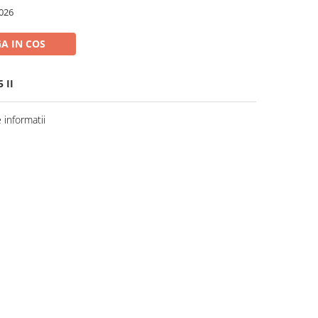
026
A IN COS
 II
informatii