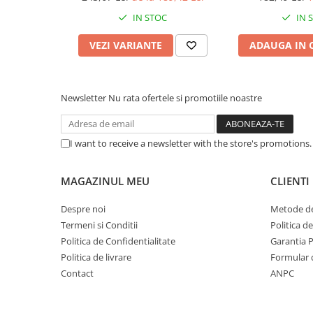
Cabluri & Adaptoare Audio-Video
IN STOC
IN 
Suporturi - altele
Suporturi TV Birou
VEZI VARIANTE
ADAUGA IN 
Suporturi TV Perete
Boxe
Newsletter
Nu rata ofertele si promotiile noastre
Boxe PC & Soundbar
Boxe Wireless & Portabile
Camere Foto & Sisteme Optice
I want to receive a newsletter with the store's promotions
Webcam
Caști & Microfoane
MAGAZINUL MEU
CLIENTI
Caști Business
Despre noi
Metode de
Căști Gaming & Consumer
Termeni si Conditii
Politica d
Microfoane & Reportofoane
Politica de Confidentialitate
Garantia 
Display & signage
Politica de livrare
Formular 
Ecrane Digital Signage
Contact
ANPC
Ecrane Touchscreen Digital Signage
Proiectoare