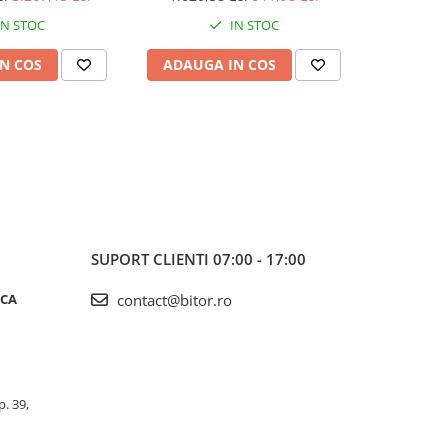
IN STOC
IN STOC
N COS
ADAUGA IN COS
ADAUG
SUPORT CLIENTI
07:00 - 17:00
ICA
contact@bitor.ro
p. 39,