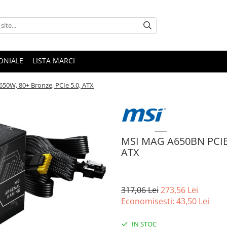
ONIALE
LISTA MARCI
50W, 80+ Bronze, PCIe 5.0, ATX
MSI MAG A650BN PCIE5 
ATX
317,06 Lei
273,56 Lei
Economisesti:
43,50
Lei
IN STOC