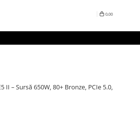
0,00
II – Sursă 650W, 80+ Bronze, PCIe 5.0,