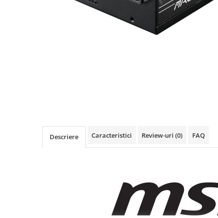
Acesorii
Imprimante, Scannere,
Consumabile
Imprimante & Multifuncționale
Imprimanta Laser Color
Imprimanta Laser Mono
Imprimante Cerneală
Imprimante Matriciale
Multifuncțional Cerneală
Multifuncțional Laser Mono
Accesorii Imprimante & Scannere
Caracteristici
Review-uri
(0)
FAQ
Descriere
3D
Consumabile & Filamente 3D
Accesorii imprimante, scannere
Accesorii imprimante - altele
Consumabile - cerneală
Cerneală & Cap de Printare