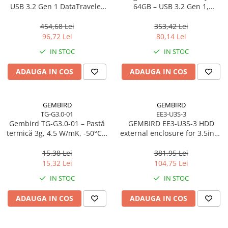
USB 3.2 Gen 1 DataTraveler
64GB – USB 3.2 Gen 1,
SE9 G3
200MB/s, Metal, DTKN/64GB
454,68 Lei
353,42 Lei
96,72 Lei
80,14 Lei
IN STOC
IN STOC
ADAUGA IN COS
ADAUGA IN COS
GEMBIRD
GEMBIRD
TG-G3.0-01
EE3-U3S-3
Gembird TG‑G3.0‑01 – Pastă
GEMBIRD EE3-U3S-3 HDD
termică 3g, 4.5 W/mK, -50°C…
external enclosure for 3.5inch
240°C
SATA - USB 3.0 Aluminium
Black
15,38 Lei
381,95 Lei
15,32 Lei
104,75 Lei
IN STOC
IN STOC
ADAUGA IN COS
ADAUGA IN COS