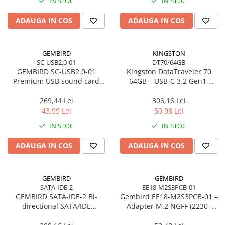
Toner
IN STOC
IN STOC
Cabluri Usb & Thunderbolt
Webcam
Memorii RAM
Imprimante Large Format Printer
Hub-uri USB
Caști & Microfoane
Memorii Laptop
ADAUGA IN COS
ADAUGA IN COS
(LFP)
Genți & Rucsacuri
Caști Business
Memorii Flash
Accesorii Large Format
Husa Laptop
Căști Gaming & Consumer
Stick-uri USB
Plottere & Scannere
GEMBIRD
KINGSTON
Rucsacuri
Microfoane & Reportofoane
Surse de alimentare
SC-USB2.0-01
DT70/64GB
Scannere
Rucsacuri & Genți Laptop
Display & signage
GEMBIRD SC-USB2.0-01
Kingston DataTraveler 70
Surse de Alimentare PC
Scannere Documente
Premium USB sound card
64GB – USB‑C 3.2 Gen1,
Kit-uri Tastatura si Mouse
Ecrane Digital Signage
Ventilatoare & Sisteme de Răcire
Virtus Plus
compact, 200MB/s –
UPS
Ecrane Touchscreen Digital Signage
DT70/64GB
269,44 Lei
306,16 Lei
Răcire PC
43,99 Lei
50,98 Lei
Proiectoare
Prize cu Protecție
Ventilatoare & Sisteme de Răcire
IN STOC
IN STOC
USB & Card Readers
Proiectoare Business
Carcase
Proiectoare Consumer
Cititoare de Carduri Usb
Accesorii componente
ADAUGA IN COS
ADAUGA IN COS
Accesorii componente - altele
Accesorii Stocare
GEMBIRD
GEMBIRD
Unități optice
SATA-IDE-2
EE18-M2S3PCB-01
GEMBIRD SATA-IDE-2 Bi-
Gembird EE18‑M2S3PCB‑01 –
Blu-Ray, CD/DVD & Floppy Drives
directional SATA/IDE
Adapter M.2 NGFF (2230–
converter
2280) la Mini SATA 1.8", 6Gb/s