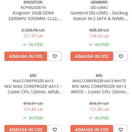
KINGSTON
GEMBIRD
KCP432SS8/16
DD-U3M2
Kingston 16GB DDR4
Gembird DD‑U3M2 – Docking
3200MHz SODIMM, CL22,
Station M.2 SATA & NVMe,
Single Rank, Non‑ECC –
USB‑C, 10 Gbit/s, Black
KCP432SS8/16
2.328,96 Lei
428,28 Lei
721,97 Lei
134,63 Lei
IN STOC
IN STOC
ADAUGA IN COS
ADAUGA IN COS
MSI
MSI
MAG COREFROZR AA13
MAG COREFROZR AA13 WHITE
MSI MAG COREFROZR AA13 –
MSI MAG COREFROZR AA13
Cooler CPU 120mm, ARGB
WHITE – Cooler CPU 120mm,
Gen2, 4 Heatpipes
ARGB Gen2, 4 Heatpipes,
White
416,51 Lei
416,51 Lei
131,85 Lei
131,85 Lei
IN STOC
IN STOC
ADAUGA IN COS
ADAUGA IN COS