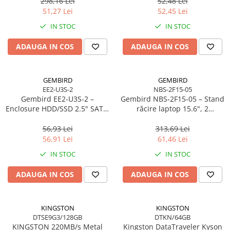
298,16 Lei
52,48 Lei
51,27 Lei
52,45 Lei
IN STOC
IN STOC
ADAUGA IN COS
ADAUGA IN COS
GEMBIRD
GEMBIRD
EE2-U3S-2
NBS-2F15-05
Gembird EE2‑U3S‑2 –
Gembird NBS‑2F15‑05 – Stand
Enclosure HDD/SSD 2.5" SATA,
răcire laptop 15.6", 2
USB 3.0, Aluminiu, Negru
ventilatoare, LED, reglabil
56,93 Lei
313,69 Lei
56,91 Lei
61,46 Lei
IN STOC
IN STOC
ADAUGA IN COS
ADAUGA IN COS
KINGSTON
KINGSTON
DTSE9G3/128GB
DTKN/64GB
KINGSTON 220MB/s Metal
Kingston DataTraveler Kyson