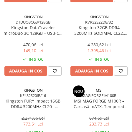
KINGSTON
KINGSTON
DTDUO3CG3/128GB
KVR32S22D8/32
Kingston DataTraveler
Kingston 32GB DDR4
microDuo 3C 128GB – USB‑C +
3200MHz SODIMM, CL22,
USB‑A, 200MB/s, USB 3.2
2Rx8, Non‑ECC –
Gen1, DTDUO3CG3/128GB
KVR32S22D8/32
470,06 Lei
4.280,62 Lei
149,10 Lei
1.395,46 Lei
IN STOC
IN STOC
ADAUGA IN COS
ADAUGA IN COS
KINGSTON
MSI
NOU
KF432S20IB/16
MAG FORGE M100R
Kingston FURY Impact 16GB
MSI MAG FORGE M100R –
DDR4 3200MHz CL20 –
Carcasă mATX, Tempered
SODIMM 260‑pin, XMP 2.0
Glass, 3× A‑RGB, Airflow
optimizat
2.271,86 Lei
674,69 Lei
773,51 Lei
233,73 Lei