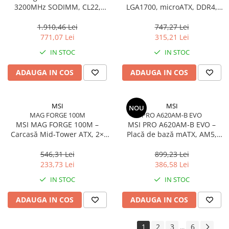
3200MHz SODIMM, CL22,
LGA1700, microATX, DDR4,
2Rx8, Non‑ECC –
PCIe 4.0, HDMI/DSUB
KVR32S22D8/16
1.910,46 Lei
747,27 Lei
771,07 Lei
315,21 Lei
IN STOC
IN STOC
ADAUGA IN COS
ADAUGA IN COS
MSI
MSI
NOU
MAG FORGE 100M
PRO A620AM-B EVO
MSI MAG FORGE 100M –
MSI PRO A620AM‑B EVO –
Carcasă Mid‑Tower ATX, 2×
Placă de bază mATX, AM5,
RGB, Sticlă Securizată,
DDR5, PCIe 4.0, M.2, HDMI,
High‑Airflow
2.5GbE
546,31 Lei
899,23 Lei
233,73 Lei
386,58 Lei
IN STOC
IN STOC
ADAUGA IN COS
ADAUGA IN COS
1
2
3
6
...