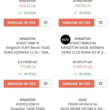
Ultra‑Compact –
KCP432NS8/16
620,02 Lei
2.159,74 Lei
DTMC3G2/256GB
224,32 Lei
783,79 Lei
IN STOC
IN STOC
ADAUGA IN COS
ADAUGA IN COS
KINGSTON
KINGSTON
NOU
KF432C16BB/16
KF436C18BBK2/64
Kingston FURY Beast 16GB
KINGSTON 64GB 3600MHz
DDR4 3200MHz CL16 – DIMM
DDR4 CL18 DIMM Kit of 2
288‑pin, 1.35V, Black
FURY Beast Black
2.113,50 Lei
8.131,11 Lei
777,98 Lei
3.189,13 Lei
IN STOC
IN STOC
ADAUGA IN COS
ADAUGA IN COS
KINGSTON
ASUS
KVR32S22D8/16
PRIME H610M-K D4
Kingston 16GB DDR4
ASUS PRIME H610M‑K D4 –