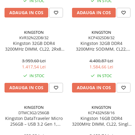
IN STOC
IN STOC
ADAUGA IN COS
ADAUGA IN COS
KINGSTON
KINGSTON
KVR32N22D8/32
KCP432SD8/32
Kingston 32GB DDR4
Kingston 32GB DDR4
3200MHz DIMM, CL22, 2Rx8,
3200MHz SODIMM, CL22,
Non‑ECC – KVR32N22D8/32
Dual‑Rank, Non‑ECC –
KCP432SD8/32
3.959,60 Lei
4.400,87 Lei
1.417,54 Lei
1.584,66 Lei
IN STOC
IN STOC
ADAUGA IN COS
ADAUGA IN COS
KINGSTON
KINGSTON
DTMC3G2/256GB
KCP432NS8/16
Kingston DataTraveler Micro
Kingston 16GB DDR4
256GB – USB 3.2 Gen 1,
3200MHz DIMM, CL22, Single
200MB/s, Metal,
Rank, Non‑ECC –