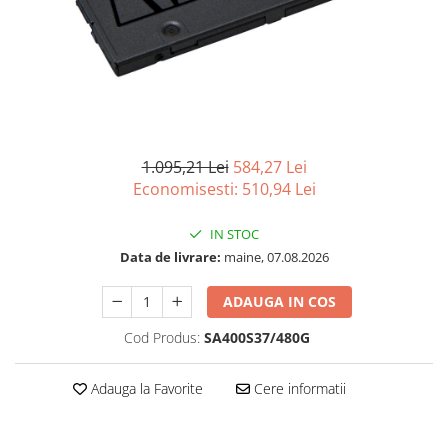
Imprimanta Laser Mono
Imprimante Cerneală
Imprimante Matriciale
Multifuncțional Cerneală
Multifuncțional Laser Mono
Accesorii Imprimante & Scannere
3D
1.095,21 Lei
584,27 Lei
Economisesti:
510,94
Lei
Consumabile & Filamente 3D
Consumabile - cerneală
IN STOC
Cerneală & Cap de Printare
Data de livrare:
maine, 07.08.2026
Consumabile - toner
ADAUGA IN COS
Toner
Imprimante Large Format Printer
Cod Produs:
SA400S37/480G
(LFP)
Accesorii Large Format
Adauga la Favorite
Cere informatii
Plottere & Scannere
Scannere