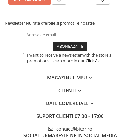
Procesoare Desktop
Stocare
Newsletter
Nu rata ofertele si promotiile noastre
HDD Externe
HDD Interne
SSD Externe
SSD Interne
I want to receive a newsletter with the store's
Memorii
promotions. Learn more in our
Click Aici
Memorii RAM
MAGAZINUL MEU
Memorii Laptop
Memorii Flash
CLIENTI
Stick-uri USB
Surse de alimentare
DATE COMERCIALE
Surse de Alimentare PC
SUPORT CLIENTI
07:00 - 17:00
Ventilatoare & Sisteme de Răcire
contact@bitor.ro
Răcire PC
SOCIAL
URMARESTE-NE IN SOCIAL MEDIA
Ventilatoare & Sisteme de Răcire