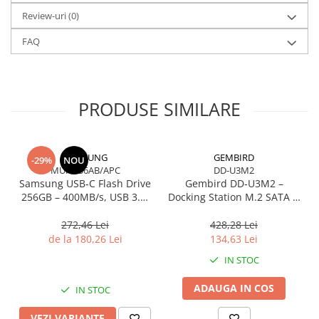
Caști & Microfoane
Review-uri
(0)
Caști Business
FAQ
Căști Gaming & Consumer
Microfoane & Reportofoane
Display & signage
PRODUSE SIMILARE
Ecrane Digital Signage
Ecrane Touchscreen Digital Signage
Proiectoare
SAMSUNG
GEMBIRD
-29%
NOU
Proiectoare Business
MUF-256AB/APC
DD-U3M2
Proiectoare Consumer
Samsung USB‑C Flash Drive
Gembird DD‑U3M2 –
256GB – 400MB/s, USB 3.1,
Docking Station M.2 SATA &
Componente
Blue
NVMe, USB‑C, 10 Gbit/s,
Plăci de baza
Black
272,46 Lei
428,28 Lei
de la 180,26 Lei
134,63 Lei
Plăci de Bază Amd
Plăci de Bază Intel
IN STOC
Plăci video
ADAUGA IN COS
IN STOC
Plăci Video Gaming & Consumer
VEZI VARIANTE
Procesoare