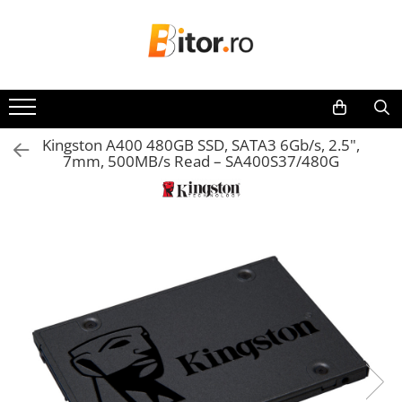
Toate Produsele
Laptop , PC, Tablete
Laptop-uri
Kingston A400 480GB SSD, SATA3 6Gb/s, 2.5",
Laptop-uri Gaming
7mm, 500MB/s Read – SA400S37/480G
Laptop-uri Workstation
Laptop-uri Business
Desktop PC
Desktop Business
Sistem barebone
Acesorii
Imprimante, Scannere,
Consumabile
Imprimante & Multifuncționale
Imprimanta Laser Color