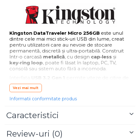
Kingston DataTraveler Micro 256GB
este unul
dintre cele mai mici stick‑uri USB din lume, creat
pentru utilizatorii care au nevoie de stocare
permanentă, discretă și ultra‑portabilă. Construit
într-o carcasă
metalică
, cu design
cap‑less
și
key‑ring loop
, poate fi lăsat în laptop, PC, TV,
consolă sau sistem auto fără a incomoda.
Interfața
USB 3.2 Gen 1
permite viteze de citire de
până la 200MB/s
, ideale pentru transfer rapid de
Vezi mai mult
documente, multimedia, backup sau utilizare
zilnică. Compatibil cu Windows, macOS, Linux și
Informatii conformitate produs
ChromeOS, fără instalare de drivere — plug & play.
Produsul beneficiază de
garanție 60 luni
și suport
Caracteristici
tehnic Kingston.
Review-uri
(0)