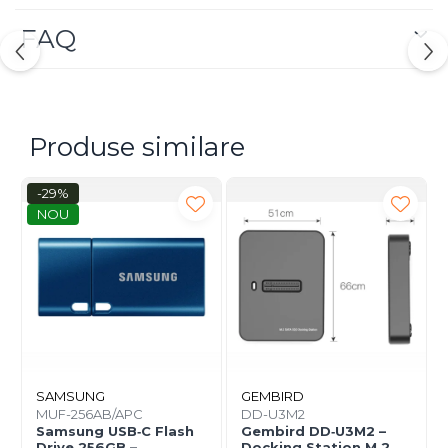
FAQ
Produse similare
-29%
NOU
SAMSUNG
GEMBIRD
MUF-256AB/APC
DD-U3M2
Samsung USB‑C Flash
Gembird DD‑U3M2 –
Drive 256GB –
Docking Station M.2