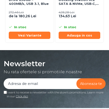
400MB/s, USB 3.1, Blue
SATA & NVMe, USB‑C,
10 Gbit/s, Black
272,46 Lei
428,28 Lei
de la 180,26 Lei
134,63 Lei
In stoc
In stoc
Vezi Variante
Adauga in cos
Newsletter
Nu rata ofertele si promotiile noastre
I want to receive a newsletter with the store's promotions. Learn more
in our
Click Aici