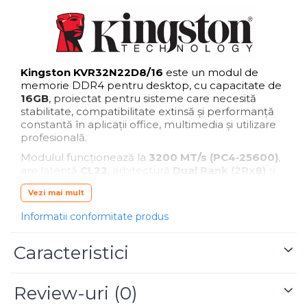
Blu-Ray, CD/DVD & Floppy Drives
Kingston KVR32N22D8/16
este un modul de
memorie DDR4 pentru desktop, cu capacitate de
16GB
, proiectat pentru sisteme care necesită
stabilitate, compatibilitate extinsă și performanță
constantă în aplicații office, multimedia și utilizare
profesională.
Modulul funcționează la
3200 MT/s (PC4‑25600)
,
are latență
CL22
, arhitectură
Dual Rank (2Rx8)
și
tensiune standard
1.2V
, oferind un echilibru optim
Vezi mai mult
între consum redus și performanță. Este un modul
Non‑ECC
,
unbuffered
, conform standardelor
Informatii conformitate produs
JEDEC, compatibil cu majoritatea plăcilor de bază
DDR4 pentru desktop.
Caracteristici
Seria Kingston
ValueRAM
este recunoscută pentru
fiabilitate, testare riguroasă și stabilitate pe termen
lung, fiind o soluție ideală pentru upgrade rapid și
Review-uri
(0)
sigur.