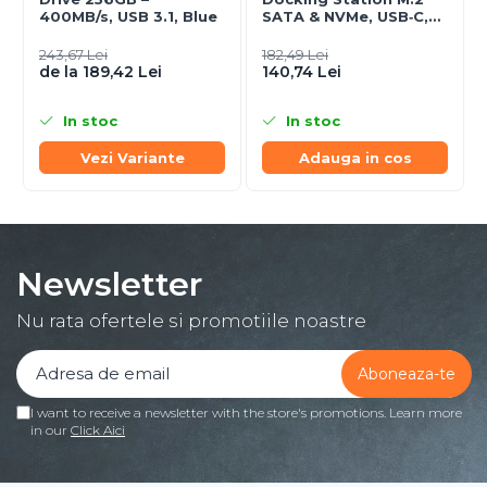
400MB/s, USB 3.1, Blue
SATA & NVMe, USB‑C,
10 Gbit/s, Black
243,67 Lei
182,49 Lei
de la 189,42 Lei
140,74 Lei
In stoc
In stoc
Vezi Variante
Adauga in cos
Newsletter
Nu rata ofertele si promotiile noastre
I want to receive a newsletter with the store's promotions. Learn more
in our
Click Aici