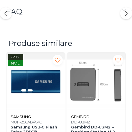
FAQ
Produse similare
-29%
NOU
SAMSUNG
GEMBIRD
MUF-256AB/APC
DD-U3M2
Samsung USB‑C Flash
Gembird DD‑U3M2 –
Drive 256GB –
Docking Station M.2