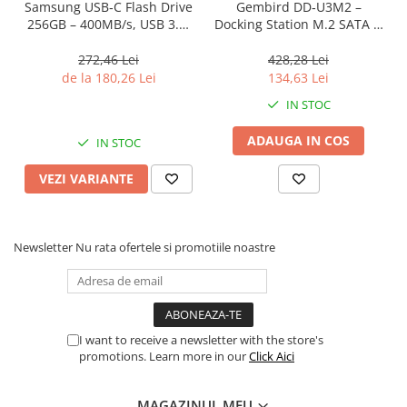
Samsung USB‑C Flash Drive
Gembird DD‑U3M2 –
256GB – 400MB/s, USB 3.1,
Docking Station M.2 SATA &
Blue
NVMe, USB‑C, 10 Gbit/s,
Black
272,46 Lei
428,28 Lei
de la 180,26 Lei
134,63 Lei
IN STOC
ADAUGA IN COS
IN STOC
VEZI VARIANTE
Newsletter
Nu rata ofertele si promotiile noastre
I want to receive a newsletter with the store's
promotions. Learn more in our
Click Aici
MAGAZINUL MEU