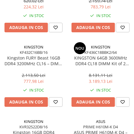
Ultra‑Compact –
KCP432NS8/16
620,02 Lei
2.159,74 Lei
DTMC3G2/256GB
224,32 Lei
783,79 Lei
IN STOC
IN STOC
ADAUGA IN COS
ADAUGA IN COS
KINGSTON
KINGSTON
NOU
KF432C16BB/16
KF436C18BBK2/64
Kingston FURY Beast 16GB
KINGSTON 64GB 3600MHz
DDR4 3200MHz CL16 – DIMM
DDR4 CL18 DIMM Kit of 2
288‑pin, 1.35V, Black
FURY Beast Black
2.113,50 Lei
8.131,11 Lei
777,98 Lei
3.189,13 Lei
IN STOC
IN STOC
ADAUGA IN COS
ADAUGA IN COS
KINGSTON
ASUS
KVR32S22D8/16
PRIME H610M-K D4
Kingston 16GB DDR4
ASUS PRIME H610M‑K D4 –