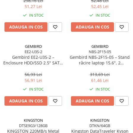
298,16 Lei
52,48 Lei
51,27 Lei
52,45 Lei
IN STOC
IN STOC
ADAUGA IN COS
ADAUGA IN COS
GEMBIRD
GEMBIRD
EE2-U3S-2
NBS-2F15-05
Gembird EE2‑U3S‑2 –
Gembird NBS‑2F15‑05 – Stand
Enclosure HDD/SSD 2.5" SATA,
răcire laptop 15.6", 2
USB 3.0, Aluminiu, Negru
ventilatoare, LED, reglabil
56,93 Lei
313,69 Lei
56,91 Lei
61,46 Lei
IN STOC
IN STOC
ADAUGA IN COS
ADAUGA IN COS
KINGSTON
KINGSTON
DTSE9G3/128GB
DTKN/64GB
KINGSTON 220MB/s Metal
Kingston DataTraveler Kyson