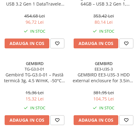
USB 3.2 Gen 1 DataTraveler
64GB – USB 3.2 Gen 1,
SE9 G3
200MB/s, Metal, DTKN/64GB
454,68 Lei
353,42 Lei
96,72 Lei
80,14 Lei
IN STOC
IN STOC
ADAUGA IN COS
ADAUGA IN COS
GEMBIRD
GEMBIRD
TG-G3.0-01
EE3-U3S-3
Gembird TG‑G3.0‑01 – Pastă
GEMBIRD EE3-U3S-3 HDD
termică 3g, 4.5 W/mK, -50°C…
external enclosure for 3.5inch
240°C
SATA - USB 3.0 Aluminium
Black
15,36 Lei
381,95 Lei
15,32 Lei
104,75 Lei
IN STOC
IN STOC
ADAUGA IN COS
ADAUGA IN COS