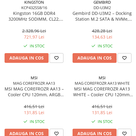
KINGSTON
GEMBIRD
KCP432SS8/16
DD-U3M2
Kingston 16GB DDR4
Gembird DD‑U3M2 – Docking
3200MHz SODIMM, CL22,
Station M.2 SATA & NVMe,
Single Rank, Non‑ECC –
USB‑C, 10 Gbit/s, Black
KCP432SS8/16
2.328,96 Lei
428,28 Lei
721,97 Lei
134,63 Lei
IN STOC
IN STOC
ADAUGA IN COS
ADAUGA IN COS
MSI
MSI
MAG COREFROZR AA13
MAG COREFROZR AA13 WHITE
MSI MAG COREFROZR AA13 –
MSI MAG COREFROZR AA13
Cooler CPU 120mm, ARGB
WHITE – Cooler CPU 120mm,
Gen2, 4 Heatpipes
ARGB Gen2, 4 Heatpipes,
White
416,51 Lei
416,51 Lei
131,85 Lei
131,85 Lei
IN STOC
IN STOC
ADAUGA IN COS
ADAUGA IN COS