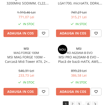
3200MHz SODIMM, CL22,
LGA1700, microATX, DDR4,
2Rx8, Non‑ECC –
PCIe 4.0, HDMI/DSUB
KVR32S22D8/16
1.910,46 Lei
747,27 Lei
771,07 Lei
315,21 Lei
IN STOC
IN STOC
ADAUGA IN COS
ADAUGA IN COS
MSI
MSI
NOU
MAG FORGE 100M
PRO A620AM-B EVO
MSI MAG FORGE 100M –
MSI PRO A620AM‑B EVO –
Carcasă Mid‑Tower ATX, 2×
Placă de bază mATX, AM5,
RGB, Sticlă Securizată,
DDR5, PCIe 4.0, M.2, HDMI,
High‑Airflow
2.5GbE
546,31 Lei
899,23 Lei
233,73 Lei
386,58 Lei
IN STOC
IN STOC
ADAUGA IN COS
ADAUGA IN COS
1
2
3
6
...