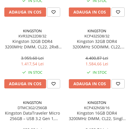
IN STOC
IN STOC
ADAUGA IN COS
ADAUGA IN COS
KINGSTON
KINGSTON
KVR32N22D8/32
KCP432SD8/32
Kingston 32GB DDR4
Kingston 32GB DDR4
3200MHz DIMM, CL22, 2Rx8,
3200MHz SODIMM, CL22,
Non‑ECC – KVR32N22D8/32
Dual‑Rank, Non‑ECC –
KCP432SD8/32
3.959,60 Lei
4.400,87 Lei
1.417,54 Lei
1.584,66 Lei
IN STOC
IN STOC
ADAUGA IN COS
ADAUGA IN COS
KINGSTON
KINGSTON
DTMC3G2/256GB
KCP432NS8/16
Kingston DataTraveler Micro
Kingston 16GB DDR4
256GB – USB 3.2 Gen 1,
3200MHz DIMM, CL22, Single
200MB/s, Metal,
Rank, Non‑ECC –