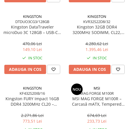
KINGSTON
KINGSTON
DTDUO3CG3/128GB
KVR32S22D8/32
Kingston DataTraveler
Kingston 32GB DDR4
microDuo 3C 128GB – USB‑C +
3200MHz SODIMM, CL22,
USB‑A, 200MB/s, USB 3.2
2Rx8, Non‑ECC –
Gen1, DTDUO3CG3/128GB
KVR32S22D8/32
470,06 Lei
4.280,62 Lei
149,10 Lei
1.395,46 Lei
IN STOC
IN STOC
ADAUGA IN COS
ADAUGA IN COS
KINGSTON
MSI
NOU
KF432S20IB/16
MAG FORGE M100R
Kingston FURY Impact 16GB
MSI MAG FORGE M100R –
DDR4 3200MHz CL20 –
Carcasă mATX, Tempered
SODIMM 260‑pin, XMP 2.0
Glass, 3× A‑RGB, Airflow
optimizat
2.271,86 Lei
674,69 Lei
773,51 Lei
233,73 Lei