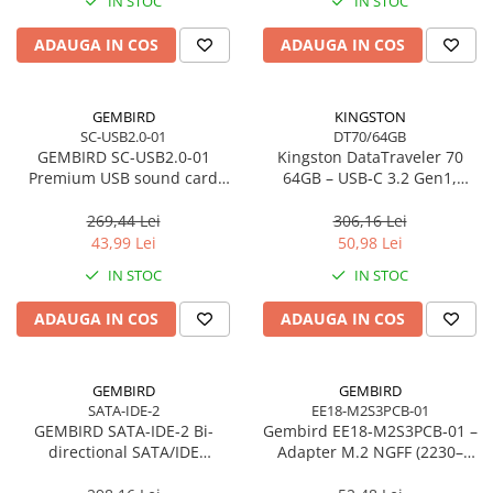
Toner
IN STOC
IN STOC
Cabluri Usb & Thunderbolt
Webcam
Memorii RAM
Imprimante Large Format Printer
Hub-uri USB
Caști & Microfoane
Memorii Laptop
ADAUGA IN COS
ADAUGA IN COS
(LFP)
Genți & Rucsacuri
Caști Business
Memorii Flash
Accesorii Large Format
Husa Laptop
Căști Gaming & Consumer
Stick-uri USB
Plottere & Scannere
GEMBIRD
KINGSTON
Rucsacuri
Microfoane & Reportofoane
Surse de alimentare
SC-USB2.0-01
DT70/64GB
Scannere
Rucsacuri & Genți Laptop
Display & signage
GEMBIRD SC-USB2.0-01
Kingston DataTraveler 70
Surse de Alimentare PC
Scannere Documente
Premium USB sound card
64GB – USB‑C 3.2 Gen1,
Kit-uri Tastatura si Mouse
Ecrane Digital Signage
Ventilatoare & Sisteme de Răcire
Virtus Plus
compact, 200MB/s –
UPS
Ecrane Touchscreen Digital Signage
DT70/64GB
269,44 Lei
306,16 Lei
Răcire PC
43,99 Lei
50,98 Lei
Proiectoare
Prize cu Protecție
Ventilatoare & Sisteme de Răcire
IN STOC
IN STOC
USB & Card Readers
Proiectoare Business
Carcase
Proiectoare Consumer
Cititoare de Carduri Usb
Accesorii componente
ADAUGA IN COS
ADAUGA IN COS
Accesorii componente - altele
Accesorii Stocare
GEMBIRD
GEMBIRD
Unități optice
SATA-IDE-2
EE18-M2S3PCB-01
GEMBIRD SATA-IDE-2 Bi-
Gembird EE18‑M2S3PCB‑01 –
Blu-Ray, CD/DVD & Floppy Drives
directional SATA/IDE
Adapter M.2 NGFF (2230–
converter
2280) la Mini SATA 1.8", 6Gb/s