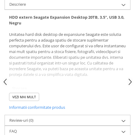
Descriere
HDD extern Seagate Expansion Desktop 20TB, 3.5", USB 3.0,
Negru
Unitatea hard disk desktop de expansiune Seagate este solutia
perfecta pentru a adauga spatiu de stocare suplimentar
computerului dvs. Este usor de configurat si va ofera instantaneu
mai mult spatiu pentru a stoca fisiere, fotografii, videoclipuri si
documente importante. Eliberati spatiu pe unitatea dvs. interna
si pastrati totul organizat intr-un singur loc. Cu calitatea de
incredere Seagate, va puteti baza pe aceasta unitate pentru a va
proteja datele si a va simplifica viata digitala.
Stocare
instantanee
VEZI MAI MULT
prin conectare
Adaugati spatiu
Informatii conformitate produs
de stocare
suplimentar in
Review-uri
(0)
cateva secunde
cu unitatile de
FAQ
expansiune