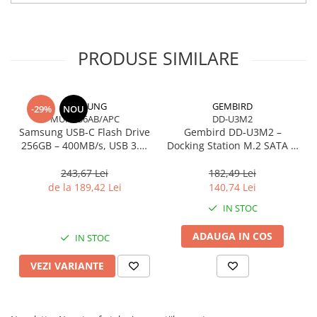
Seagate. Salvarea
fisierelor prin
glisare si fixare
imediat din cutie.
PRODUSE SIMILARE
Si experimentati
transferul rapid
de date pentru
Windows® si
SAMSUNG
GEMBIRD
-29%
NOU
Mac® cu
MUF-256AB/APC
DD-U3M2
Samsung USB‑C Flash Drive
Gembird DD‑U3M2 –
conectivitate USB
256GB – 400MB/s, USB 3.1,
Docking Station M.2 SATA &
3.0.
Blue
NVMe, USB‑C, 10 Gbit/s,
Black
243,67 Lei
182,49 Lei
de la 189,42 Lei
140,74 Lei
Solutie de
IN STOC
stocare usor de
utilizat
Unitatea hard
ADAUGA IN COS
IN STOC
disk desktop
expansion
VEZI VARIANTE
Seagate ofera o
solutie de stocare
simpla si
eficienta. Cu