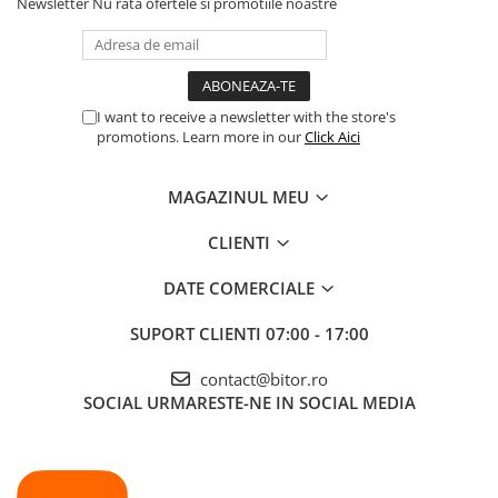
Newsletter
Nu rata ofertele si promotiile noastre
configurarea
plug-and-play,
este gata de
utilizare imediat
dupa scoaterea
I want to receive a newsletter with the store's
din cutie - trebuie
promotions. Learn more in our
Click Aici
doar sa conectati
adaptorul de
alimentare si
MAGAZINUL MEU
cablul USB.
Bucurati-va de
CLIENTI
transferuri rapide
de date si de
DATE COMERCIALE
salvarea fisierelor
prin drag-and-
SUPORT CLIENTI
07:00 - 17:00
drop, facilitand
gestionarea si
contact@bitor.ro
stocarea fisierelor
dvs.
SOCIAL
URMARESTE-NE IN SOCIAL MEDIA
Cerinte de