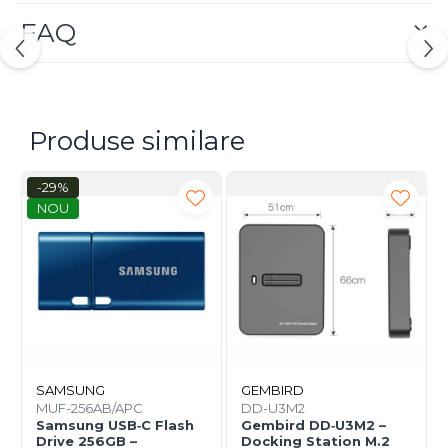
Lubricant și Screen Cooling mențin temperaturile
FAQ
scăzute și nivelul de zgomot redus chiar și în sarcini
intense.
Produse similare
-29%
NOU
SAMSUNG
GEMBIRD
MUF-256AB/APC
DD-U3M2
Samsung USB‑C Flash
Gembird DD‑U3M2 –
Drive 256GB –
Docking Station M.2