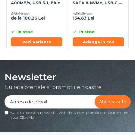
400MB/s, USB 3.1, Blue
SATA & NVMe, USB‑C,
10 Gbit/s, Black
272,46 Lei
428,28 Lei
de la 180,26 Lei
134,63 Lei
In stoc
In stoc
Vezi Variante
Adauga in cos
Newsletter
Nu rata ofertele si promotiile noastre
I want to receive a newsletter with the store's promotions. Learn more
in our
Click Aici