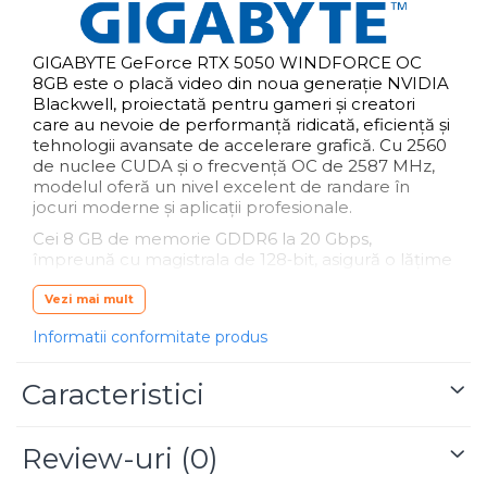
GIGABYTE GeForce RTX 5050 WINDFORCE OC
8GB este o placă video din noua generație NVIDIA
Blackwell, proiectată pentru gameri și creatori
care au nevoie de performanță ridicată, eficiență și
tehnologii avansate de accelerare grafică. Cu 2560
de nuclee CUDA și o frecvență OC de 2587 MHz,
modelul oferă un nivel excelent de randare în
jocuri moderne și aplicații profesionale.
Cei 8 GB de memorie GDDR6 la 20 Gbps,
împreună cu magistrala de 128‑bit, asigură o lățime
de bandă optimă pentru gaming 1080p și 1440p,
streaming și aplicații creative. Placa suportă
Vezi mai mult
rezoluții de până la 7680×4320 și poate gestiona
Informatii conformitate produs
până la patru monitoare simultan prin cele două
porturi DisplayPort și două porturi HDMI.
Caracteristici
Sistemul de răcire WINDFORCE include două
ventilatoare cu rotație alternativă, heatpipe-uri din
cupru compozit, gel termoconductor de calitate
Review-uri
(0)
server și design de disipare extins pe backplate.
Tehnologii precum 3D Active Fan, Graphene Nano