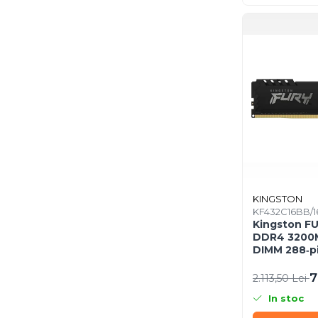
Network & Smart Home
Network
Accesspoints & Controllere
Antene rețea
Modemuri
Routere
Switch-uri
Network Accessories
Alte Accesorii Rețelistică
Plăci de Rețea & Adaptoare
KINGSTON
Surse de alimentare rețelistică
KF432C16BB/1
Smart Home
Kingston F
DDR4 3200M
Accesorii Smart Home
DIMM 288‑pin
Smart Security
7
2.113,50 Lei
Telecom & Wearables
In stoc
Accesorii smartphone