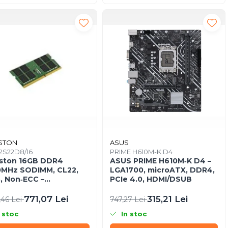
STON
ASUS
2S22D8/16
PRIME H610M-K D4
ston 16GB DDR4
ASUS PRIME H610M‑K D4 –
0MHz SODIMM, CL22,
LGA1700, microATX, DDR4,
, Non‑ECC –
PCIe 4.0, HDMI/DSUB
32S22D8/16
771,07 Lei
315,21 Lei
,46 Lei
747,27 Lei
 stoc
In stoc