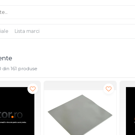
iale
Lista marci
nte
0
din
161
produse