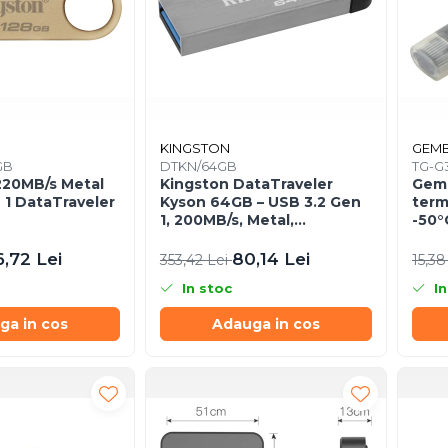
KINGSTON
GEMB
GB
DTKN/64GB
TG-G3
Kingston DataTraveler
Gemb
 1 DataTraveler
Kyson 64GB – USB 3.2 Gen
term
1, 200MB/s, Metal,
-50
DTKN/64GB
6,72 Lei
80,14 Lei
353,42 Lei
15,38
In stoc
In
ga in cos
Adauga in cos