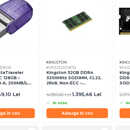
KINGSTON
KING
128GB
KVR32S22D8/32
KF432
taTraveler
Kingston 32GB DDR4
King
C 128GB –
3200MHz SODIMM, CL22,
DDR
‑A, 200MB/s,
2Rx8, Non‑ECC –
SODI
1,
KVR32S22D8/32
/128GB
49,10 Lei
1.395,46 Lei
4.280,62 Lei
2.271
In stoc
In
ga in cos
Adauga in cos