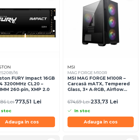
STON
MSI
S20IB/16
MAG FORGE M100R
ston FURY Impact 16GB
MSI MAG FORGE M100R –
4 3200MHz CL20 –
Carcasă mATX, Tempered
MM 260‑pin, XMP 2.0
Glass, 3× A‑RGB, Airflow
optimizat
773,51 Lei
233,73 Lei
,86 Lei
674,69 Lei
 stoc
In stoc
Adauga in cos
Adauga in cos