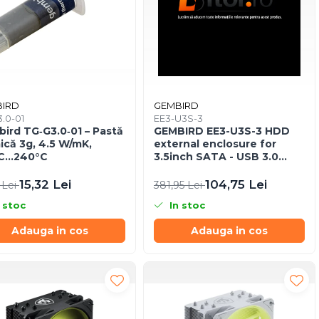
IRD
GEMBIRD
.0-01
EE3-U3S-3
ird TG‑G3.0‑01 – Pastă
GEMBIRD EE3-U3S-3 HDD
ică 3g, 4.5 W/mK,
external enclosure for
°C…240°C
3.5inch SATA - USB 3.0
Aluminium Black
15,32 Lei
104,75 Lei
 Lei
381,95 Lei
 stoc
In stoc
Adauga in cos
Adauga in cos