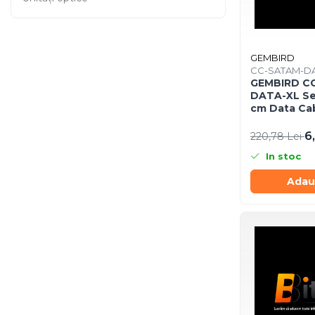
Imprimanta Laser Mono
Imprimante Cerneală
Imprimante Matriciale
GEMBIRD
Multifuncțional Cerneală
CC-SATAM-DA
Multifuncțional Laser Mono
GEMBIRD C
DATA-XL Ser
Accesorii Imprimante &
cm Data Cab
Scannere 3D
red
6
Consumabile & Filamente 3D
220,78 Lei
Consumabile - cerneală
In stoc
Cerneală & Cap de Printare
Adau
Consumabile - toner
Toner
Imprimante Large Format
Printer (LFP)
Accesorii Large Format
Plottere & Scannere
Scannere