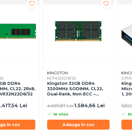
KINGSTON
KING
32
KCP432SD8/32
DTMC
2GB DDR4
Kingston 32GB DDR4
King
MM, CL22, 2Rx8,
3200MHz SODIMM, CL22,
Micr
KVR32N22D8/32
Dual‑Rank, Non‑ECC –
1, 2
KCP432SD8/32
Ultr
DTM
1.417,54 Lei
1.584,66 Lei
4.400,87 Lei
620,
In stoc
In
ga in cos
Adauga in cos