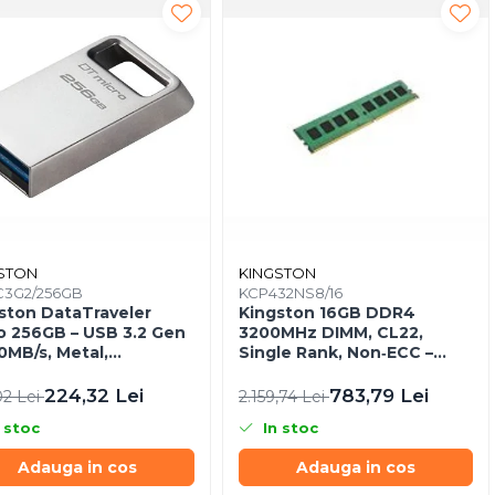
STON
KINGSTON
3G2/256GB
KCP432NS8/16
ston DataTraveler
Kingston 16GB DDR4
o 256GB – USB 3.2 Gen
3200MHz DIMM, CL22,
00MB/s, Metal,
Single Rank, Non‑ECC –
a‑Compact –
KCP432NS8/16
C3G2/256GB
224,32 Lei
783,79 Lei
02 Lei
2.159,74 Lei
 stoc
In stoc
Adauga in cos
Adauga in cos