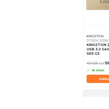
Caști & Microfoane
Caști Business
Căști Gaming & Consumer
Microfoane & Reportofoane
Display & signage
Ecrane Digital Signage
KINGSTON
DTSE9G3/128
Ecrane Touchscreen Digital
KINGSTON 220MB/s Metal
Signage
USB 3.2 Gen
Proiectoare
SE9 G3
Proiectoare Business
9
454,68 Lei
Proiectoare Consumer
In stoc
Componente
Adau
Plăci de baza
Plăci de Bază Amd
Plăci de Bază Intel
Plăci video
Plăci Video Gaming & Consumer