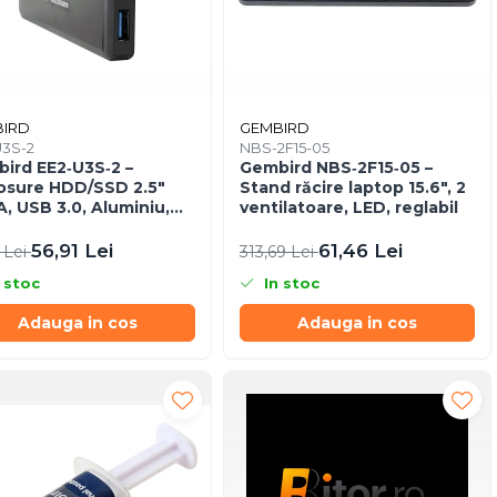
IRD
GEMBIRD
U3S-2
NBS-2F15-05
ird EE2‑U3S‑2 –
Gembird NBS‑2F15‑05 –
osure HDD/SSD 2.5"
Stand răcire laptop 15.6", 2
, USB 3.0, Aluminiu,
ventilatoare, LED, reglabil
ru
56,91 Lei
61,46 Lei
 Lei
313,69 Lei
 stoc
In stoc
Adauga in cos
Adauga in cos