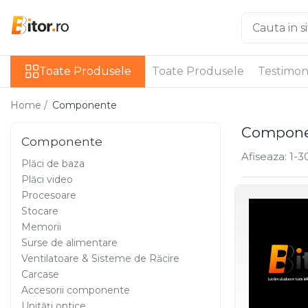
Toate Produsele
Toate Produsele
Toate Produsele
Testimon
Laptop , PC, Tablete
Laptop-uri
Home /
Componente
Laptop-uri Gaming
Compone
Laptop-uri Workstation
Componente
Laptop-uri Business
Afiseaza:
1-
3
Plăci de baza
Desktop PC
Plăci video
Desktop Business
Procesoare
Sistem barebone
Stocare
Acesorii
Memorii
Surse de alimentare
Imprimante, Scannere,
Ventilatoare & Sisteme de Răcire
Consumabile
Carcase
Imprimante & Multifuncționale
Accesorii componente
Imprimanta Laser Color
Unități optice