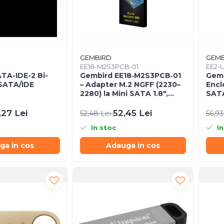
GEMBIRD
GEMB
EE18-M2S3PCB-01
EE2-
TA-IDE-2 Bi-
Gembird EE18‑M2S3PCB‑01
Gemb
 SATA/IDE
– Adapter M.2 NGFF (2230–
Encl
2280) la Mini SATA 1.8",
SATA
6Gb/s
Neg
,27 Lei
52,45 Lei
52,48 Lei
56,93
In stoc
In
ga in cos
Adauga in cos