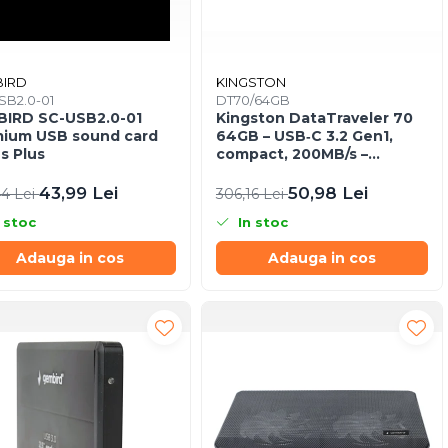
IRD
KINGSTON
SB2.0-01
DT70/64GB
IRD SC-USB2.0-01
Kingston DataTraveler 70
ium USB sound card
64GB – USB‑C 3.2 Gen1,
us Plus
compact, 200MB/s –
DT70/64GB
43,99 Lei
50,98 Lei
44 Lei
306,16 Lei
 stoc
In stoc
Adauga in cos
Adauga in cos