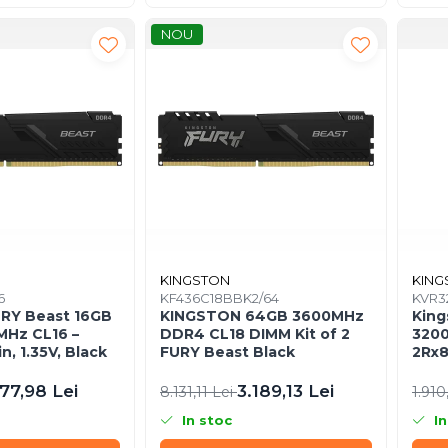
NOU
KINGSTON
KING
6
KF436C18BBK2/64
KVR3
URY Beast 16GB
KINGSTON 64GB 3600MHz
King
Hz CL16 –
DDR4 CL18 DIMM Kit of 2
320
, 1.35V, Black
FURY Beast Black
2Rx8
KVR
77,98 Lei
3.189,13 Lei
8.131,11 Lei
1.910
In stoc
In