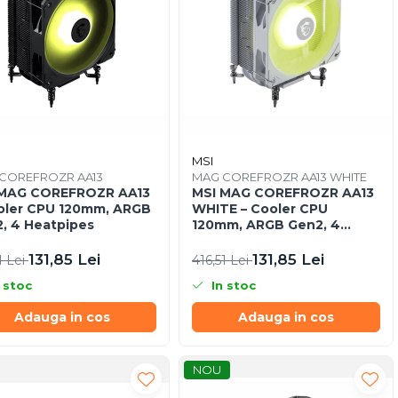
MSI
COREFROZR AA13
MAG COREFROZR AA13 WHITE
 MAG COREFROZR AA13
MSI MAG COREFROZR AA13
oler CPU 120mm, ARGB
WHITE – Cooler CPU
, 4 Heatpipes
120mm, ARGB Gen2, 4
Heatpipes, White
131,85 Lei
131,85 Lei
1 Lei
416,51 Lei
 stoc
In stoc
Adauga in cos
Adauga in cos
NOU