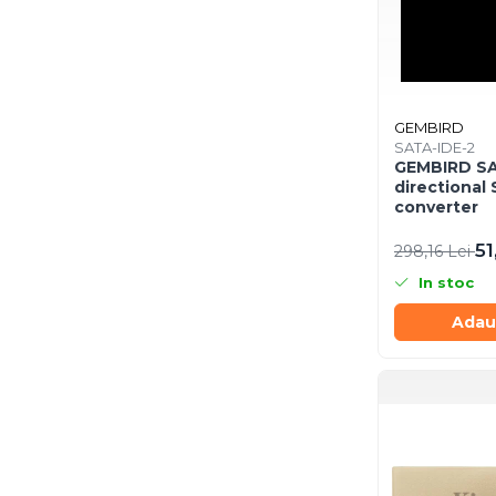
Scannere Documente
TV, Audio-Video & Multimedia
Monitoare
Monitoare Gaming & Consumer
GEMBIRD
Monitoare Business
SATA-IDE-2
GEMBIRD SA
Accesorii
directional
Accesorii Căști & Microfoane
converter
Cabluri & Adaptoare Audio-Video
51
298,16 Lei
Suporturi - altele
In stoc
Suporturi TV Birou
Suporturi TV Perete
Adau
Boxe
Boxe PC & Soundbar
Boxe Wireless & Portabile
Camere Foto & Sisteme Optice
Webcam