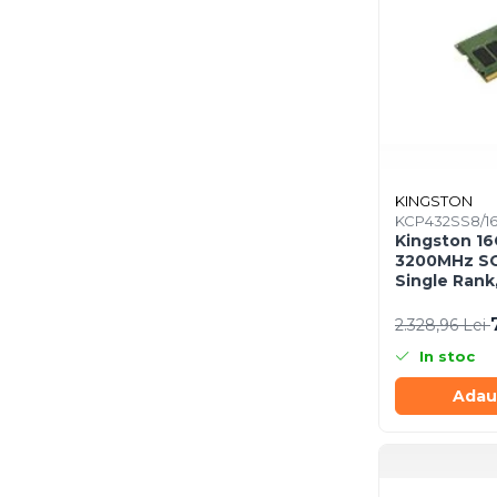
Procesoare
Procesoare Desktop
Stocare
HDD Externe
HDD Interne
SSD Externe
KINGSTON
SSD Interne
KCP432SS8/1
Memorii
Kingston 1
3200MHz SO
Memorii RAM
Single Rank
Memorii Laptop
KCP432SS8/
2.328,96 Lei
Memorii Flash
Stick-uri USB
In stoc
Surse de alimentare
Adau
Surse de Alimentare PC
Ventilatoare & Sisteme de
Răcire