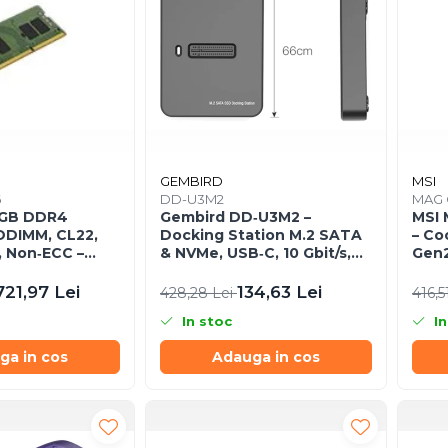
GEMBIRD
MSI
6
DD-U3M2
MAG 
6GB DDR4
Gembird DD‑U3M2 –
MSI
DIMM, CL22,
Docking Station M.2 SATA
– Co
, Non‑ECC –
& NVMe, USB‑C, 10 Gbit/s,
Gen2
16
Black
721,97 Lei
134,63 Lei
428,28 Lei
416,5
In stoc
In
ga in cos
Adauga in cos