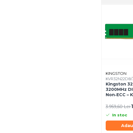
Mousepad
Cabluri & Adaptoare
Adaptoare
Alte Cabluri
Cabluri Curent
Cabluri Securitate
Cabluri Usb & Thunderbolt
Hub-uri USB
Genți & Rucsacuri
Husa Laptop
KINGSTON
KVR32N22D8/
Rucsacuri
Kingston 3
Rucsacuri & Genți Laptop
3200MHz DI
Non‑ECC – 
Kit-uri Tastatura si Mouse
UPS
3.959,60 Lei
Prize cu Protecție
In stoc
USB & Card Readers
Adau
Cititoare de Carduri Usb