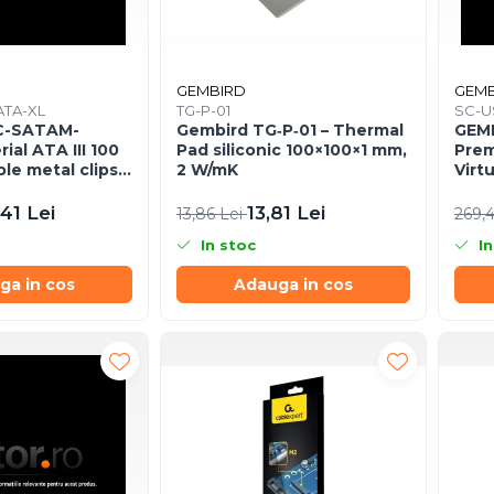
GEMBIRD
GEMB
TA-XL
TG-P-01
SC-U
C-SATAM-
Gembird TG‑P‑01 – Thermal
GEMB
ial ATA III 100
Pad siliconic 100×100×1 mm,
Prem
le metal clips
2 W/mK
Virt
,41 Lei
13,81 Lei
13,86 Lei
269,
In stoc
In
ga in cos
Adauga in cos