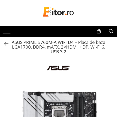
Toate Produsele
Laptop , PC, Tablete
Laptop-uri
ASUS PRIME B760M‑A WIFI D4 – Placă de bază
Laptop-uri Gaming
LGA1700, DDR4, mATX, 2×HDMI + DP, Wi‑Fi 6,
Laptop-uri Workstation
USB 3.2
Laptop-uri Business
Desktop PC
Desktop Business
Sistem barebone
Acesorii
Imprimante, Scannere,
Consumabile
Imprimante & Multifuncționale
Imprimanta Laser Color