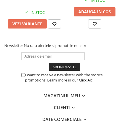
IN STOC
Procesoare Desktop
ADAUGA IN COS
IN STOC
Stocare
VEZI VARIANTE
HDD Externe
HDD Interne
SSD Externe
Newsletter
Nu rata ofertele si promotiile noastre
SSD Interne
Memorii
Memorii RAM
Memorii Laptop
I want to receive a newsletter with the store's
Memorii Flash
promotions. Learn more in our
Click Aici
Stick-uri USB
Surse de alimentare
MAGAZINUL MEU
Surse de Alimentare PC
CLIENTI
Ventilatoare & Sisteme de Răcire
DATE COMERCIALE
Răcire PC
Ventilatoare & Sisteme de Răcire