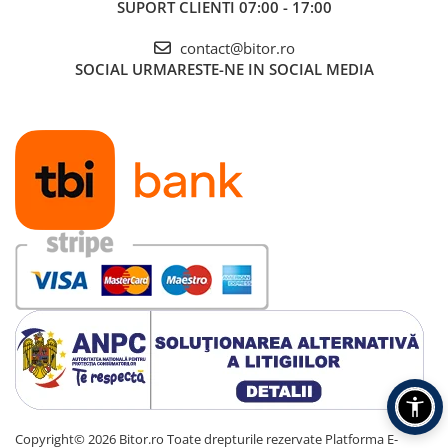
SUPORT CLIENTI
07:00 - 17:00
Carcase
contact@bitor.ro
Accesorii componente
SOCIAL
URMARESTE-NE IN SOCIAL MEDIA
Accesorii componente - altele
Accesorii Stocare
Unități optice
Blu-Ray, CD/DVD & Floppy Drives
Periferice & Accesorii
Tastaturi
Tastaturi cu Fir
Tastaturi wireless
Mouse, Trackballs & Presenters
Mouse cu Fir
Mouse Ergonimice
Mouse wireless
Mousepad
Cabluri & Adaptoare
Copyright© 2026 Bitor.ro Toate drepturile rezervate
Platforma E-