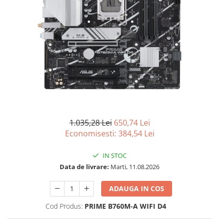
Imprimanta Laser Mono
Imprimante Cerneală
Imprimante Matriciale
Multifuncțional Cerneală
Multifuncțional Laser Mono
Accesorii Imprimante & Scannere
3D
Consumabile & Filamente 3D
Consumabile - cerneală
1.035,28 Lei
650,74 Lei
Cerneală & Cap de Printare
Economisesti:
384,54
Lei
Consumabile - toner
Toner
IN STOC
Imprimante Large Format Printer
Data de livrare:
Marti, 11.08.2026
(LFP)
Accesorii Large Format
ADAUGA IN COS
Plottere & Scannere
Cod Produs:
PRIME B760M-A WIFI D4
Scannere