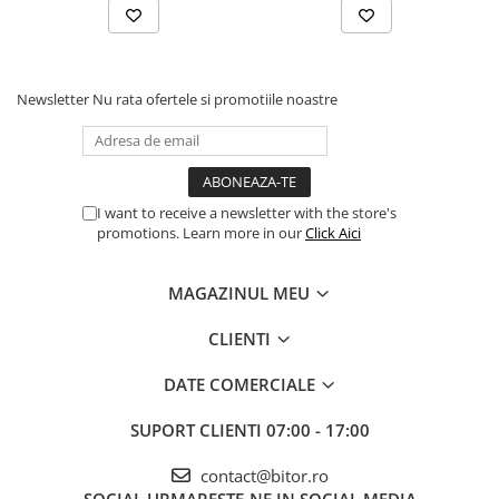
inchi: 2; Lungime maxima ‡ placa grafica [cm]: 30; Fereastra: Da;
Silentios: Nu; Locuri interne de 3,5 inchi: 2; Inaltimea maxima a
placii Sistem de racire CPU [cm]: 16; Alimentare: Fara sursa de
alimentare; USB Tip -C: Niciunul; TurboCharging USB: Niciunul;
USB 3.2: Niciunul; USB 3.1: Niciunul; Cititor de carduri de memorie:
Newsletter
Nu rata ofertele si promotiile noastre
Nu; Panoul de jos: Nu, Nu;Panou lateral: Nu, Nu;Greutate [kg]:
4,14;Adancime ›› [cm]: 38,8
I want to receive a newsletter with the store's
promotions. Learn more in our
Click Aici
MAGAZINUL MEU
CLIENTI
DATE COMERCIALE
SUPORT CLIENTI
07:00 - 17:00
contact@bitor.ro