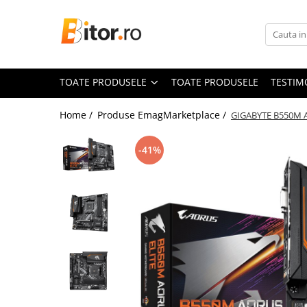
Toate Produsele
Laptop , PC, Tablete
TOATE PRODUSELE
TOATE PRODUSELE
TESTIM
Laptop-uri
Laptop-uri Gaming
Home /
Produse EmagMarketplace /
GIGABYTE B550M A
Laptop-uri Home
Laptop-uri Workstation
-41%
Laptop-uri Business
Chromebook
Notebook
Desktop PC
Desktop Business
Sistem barebone
Tablete
Tablete - Windows