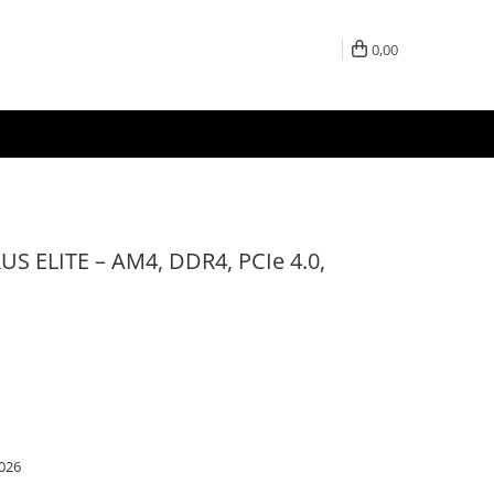
0,00
 ELITE – AM4, DDR4, PCIe 4.0,
026