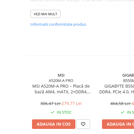
stabilitate, durabilitate și temperaturi optime. Este o ale
Consumabile - toner
compacte, eficiente și orientate spre gaming.
VEZI MAI MULT
Laser Drums
Toner
Informatii conformitate produs
Waste Toner
Imprimante Large Format Printer
(LFP)
Accesorii Large Format
Plottere & Scannere
Scannere
MSI
GIGAB
Scannere Documente
A520M-A PRO
B550
MSI A520M‑A PRO – Placă de
GIGABYTE B55
TV, Audio-Video & Multimedia
bază AM4, mATX, 2×DDR4,
DDR4, PCIe 4.0,
Monitoare
HDMI, DVI, USB, Gigabit LAN
Monitoare Gaming & Consumer
306,47 Lei
279,77 Lei
464,58 Lei
4
Monitoare Business
IN STOC
IN 
Accesorii
ADAUGA IN COS
ADAUGA IN 
Accesorii Audio-Video