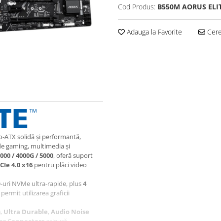
Cod Produs:
B550M AORUS ELI
Adauga la Favorite
Cere 
o‑ATX solidă și performantă,
de gaming, multimedia și
00 / 4000G / 5000
, oferă suport
CIe 4.0 x16
pentru plăci video
D‑uri NVMe ultra‑rapide, plus
4
permit utilizarea graficii
s
,
Ultra Durable
,
Audio Noise
wer Connectors
asigură