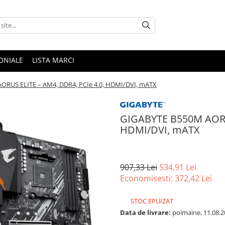
ONIALE
LISTA MARCI
ORUS ELITE – AM4, DDR4, PCIe 4.0, HDMI/DVI, mATX
GIGABYTE B550M AORUS
HDMI/DVI, mATX
907,33 Lei
534,91 Lei
Economisesti:
372,42
Lei
STOC EPUIZAT
Data de livrare:
poimaine, 11.08.2