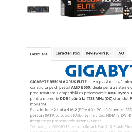
Acesorii
Imprimante, Scannere,
Consumabile
Imprimante & Multifuncționale
Imprimanta Laser Color
Imprimanta Laser Mono
Imprimante Cerneală
Caracteristici
Review-uri
(0)
FAQ
Descriere
Imprimante Matriciale
Multifuncțional Cerneală
Multifuncțional Laser Mono
Accesorii Imprimante & Scannere
GIGABYTE B550M AORUS ELITE
este o placă de bază micr
construită pe chipsetul
AMD B550
, ideală pentru sisteme 
3D
productivitate. Compatibilă cu procesoarele
AMD Ryzen 30
Consumabile & Filamente 3D
pentru memorie
DDR4 până la 4733 MHz (OC)
și un slot
P
moderne.
Accesorii imprimante, scannere
Placa include
2 sloturi M.2
(PCIe 4.0 + PCIe 3.0) pentru SS
Accesorii imprimante - altele
porturi SATA
cu suport RAID. Ieșirile video
HDMI
și
DVI‑D
integrate pe procesoarele Ryzen G‑Series.
Consumabile - cerneală
Tehnologiile GIGABYTE precum
Smart Fan 5
,
Q‑Flash Plu
Cerneală & Cap de Printare
Guard
,
Anti‑Sulfur Design
,
PCIe Armor
și
Solid Pin Po