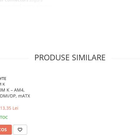
gere excelentă pentru sisteme
PRODUSE SIMILARE
YTE
M K
0M K – AM4,
 HDMI/DP, mATX
13,35 Lei
STOC
COS