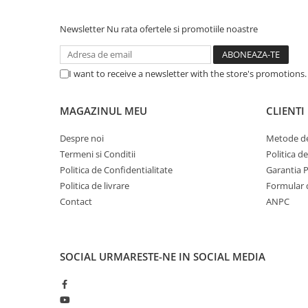
Accesorii Căști & Microfoane
Cabluri & Adaptoare Audio-Video
Newsletter
Nu rata ofertele si promotiile noastre
Suporturi - altele
Suporturi TV Birou
I want to receive a newsletter with the store's promotions
Suporturi TV Perete
Boxe
MAGAZINUL MEU
CLIENTI
Boxe PC & Soundbar
Boxe Wireless & Portabile
Despre noi
Metode de
Camere Foto & Sisteme Optice
Termeni si Conditii
Politica d
Politica de Confidentialitate
Garantia 
Webcam
Politica de livrare
Formular 
Caști & Microfoane
Contact
ANPC
Caști Business
Căști Gaming & Consumer
Microfoane & Reportofoane
SOCIAL
URMARESTE-NE IN SOCIAL MEDIA
Display & signage
Ecrane Digital Signage
Ecrane Touchscreen Digital Signage