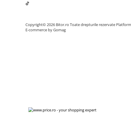
Proiectoare
Proiectoare Business
Proiectoare Consumer
Copyright© 2026 Bitor.ro Toate drepturile rezervate
Platfor
E-commerce by Gomag
Componente
Plăci de baza
Plăci de Bază Amd
Plăci de Bază Intel
Plăci video
Plăci Video Gaming & Consumer
Procesoare
Procesoare Desktop
Stocare
HDD Externe
HDD Interne
SSD Externe
SSD Interne