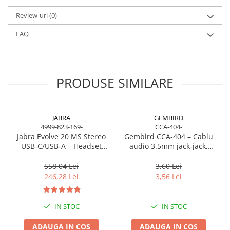
USB‑A/USB‑C
, cât și
wireless prin Bluetooth 5.1
, cu o
autonomie de până la
12 ore
.
Review-uri
(0)
Certificarea
Microsoft Teams
garantează compatibilitate
FAQ
perfectă cu platforma, butoane dedicate și integrare completă.
PRODUSE SIMILARE
JABRA
GEMBIRD
4999-823-169-
CCA-404-
Jabra Evolve 20 MS Stereo
Gembird CCA‑404 – Cablu
USB‑C/USB‑A – Headset
audio 3.5mm jack‑jack,
On‑Ear, Noise‑Isolating, MS
stereo, 1.2m, RoHS
Certified
558,04 Lei
3,60 Lei
246,28 Lei
3,56 Lei
IN STOC
IN STOC
ADAUGA IN COS
ADAUGA IN COS