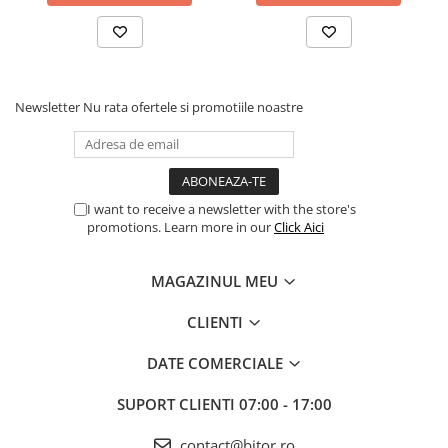
Audio imersiv: Castile audiofile fara fir Zone 100 au difuzoare de 40 
plin si bogat si dau viata muzicii si meeting-urilor datorita bass-ului 
Newsletter
Nu rata ofertele si promotiile noastre
clare si distorsionarii reduse.
I want to receive a newsletter with the store's
promotions. Learn more in our
Click Aici
MAGAZINUL MEU
CLIENTI
DATE COMERCIALE
SUPORT CLIENTI
07:00 - 17:00
contact@bitor.ro