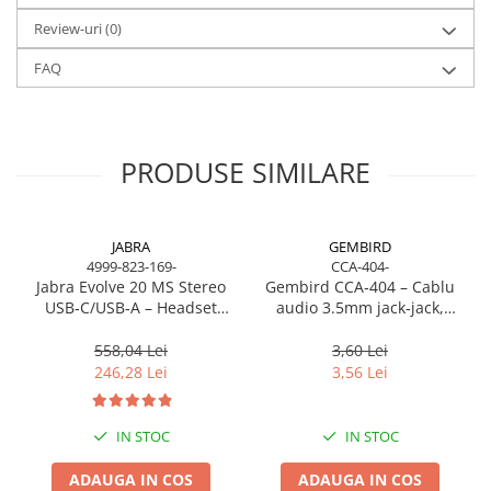
Review-uri
(0)
FAQ
Intalniri video cu usurinta de acasa: Castile sunt compatibile cu dive
populare, cum ar fi Google Meet, Microsoft Teams si Zoom, astfel parti
PRODUSE SIMILARE
devine simpla si usoara.
JABRA
GEMBIRD
4999-823-169-
CCA-404-
Jabra Evolve 20 MS Stereo
Gembird CCA‑404 – Cablu
USB‑C/USB‑A – Headset
audio 3.5mm jack‑jack,
On‑Ear, Noise‑Isolating, MS
stereo, 1.2m, RoHS
Certified
558,04 Lei
3,60 Lei
246,28 Lei
3,56 Lei
IN STOC
IN STOC
ADAUGA IN COS
ADAUGA IN COS