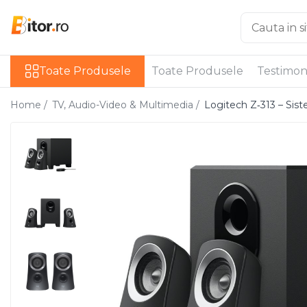
Toate Produsele
Toate Produsele
Toate Produsele
Testimon
Laptop , PC, Tablete
Laptop-uri
Home /
TV, Audio-Video & Multimedia /
Logitech Z‑313 – Sis
Laptop-uri Gaming
Laptop-uri Workstation
Laptop-uri Business
Desktop PC
Desktop Business
Sistem barebone
Acesorii
Imprimante, Scannere,
Consumabile
Imprimante & Multifuncționale
Imprimanta Laser Color