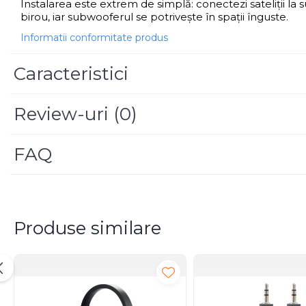
Instalarea este extrem de simplă: conectezi sateliții l
Scannere Documente
birou, iar subwooferul se potrivește în spații înguste.
TV, Audio-Video & Multimedia
Informatii conformitate produs
Monitoare
Caracteristici
Monitoare Gaming & Consumer
Monitoare Business
Accesorii
Review-uri
(0)
Accesorii Căști & Microfoane
Cabluri & Adaptoare Audio-Video
FAQ
Suporturi - altele
Suporturi TV Birou
Suporturi TV Perete
Boxe
Produse similare
Boxe PC & Soundbar
Boxe Wireless & Portabile
Camere Foto & Sisteme Optice
Webcam