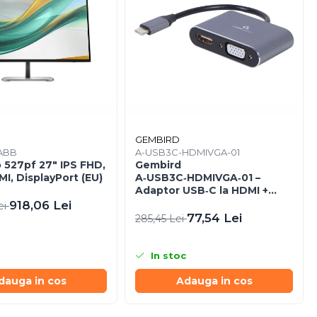
GEMBIRD
ABB
A-USB3C-HDMIVGA-01
 527pf 27" IPS FHD,
Gembird
I, DisplayPort (EU)
A‑USB3C‑HDMIVGA‑01 –
Adaptor USB‑C la HDMI +
VGA, 4K30Hz, Space Grey
918,06 Lei
ei
77,54 Lei
285,45 Lei
In stoc
dauga in cos
Adauga in cos