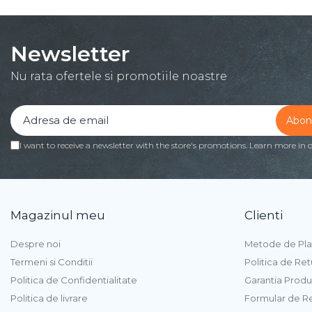
Procesoare
Procesoare Desktop
Newsletter
Stocare
HDD Externe
Nu rata ofertele si promotiile noastre
HDD Interne
SSD Externe
SSD Interne
I want to receive a newsletter with the store's promotions. Learn more in 
Memorii
Memorii RAM
Memorii Laptop
Memorii Flash
Magazinul meu
Clienti
Stick-uri USB
Surse de alimentare
Despre noi
Metode de Pla
Termeni si Conditii
Politica de Ret
Surse de Alimentare PC
Politica de Confidentialitate
Garantia Produ
Ventilatoare & Sisteme de
Răcire
Politica de livrare
Formular de R