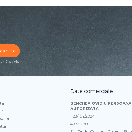
our
Click Aici
Date comerciale
ta
BENCHEA OVIDIU PERSOANA 
AUTORIZATA
ur
F23/164/2024
selor
49721280
etur
Sat Dudu, Comuna Chiajna, Str