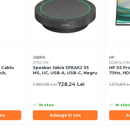
JABRA
HP
2755-109
B28F5UT#
 Cablu
Speaker Jabra SPEAK2 55
HP S5 Pro
ck,
MS, UC, USB-A, USB-C, Negru
75Hz, HDM
728,24 Lei
1.180,98 Lei
1.376,89 L
In stoc
In stoc
os
Adauga in cos
A