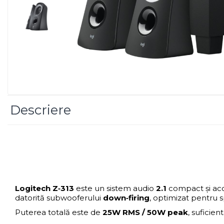
Imprimanta Laser Mono
Imprimante Cerneală
Imprimante Matriciale
Multifuncțional Cerneală
Multifuncțional Laser Mono
Accesorii Imprimante &
Scannere 3D
Consumabile & Filamente 3D
Descriere
Consumabile - cerneală
Cerneală & Cap de Printare
Consumabile - toner
Toner
Imprimante Large Format
Printer (LFP)
Logitech Z‑313
este un sistem audio
2.1
compact și acce
Accesorii Large Format
datorită subwooferului
down‑firing
, optimizat pentru sp
Plottere & Scannere
Puterea totală este de
25W RMS / 50W peak
, suficie
Scannere