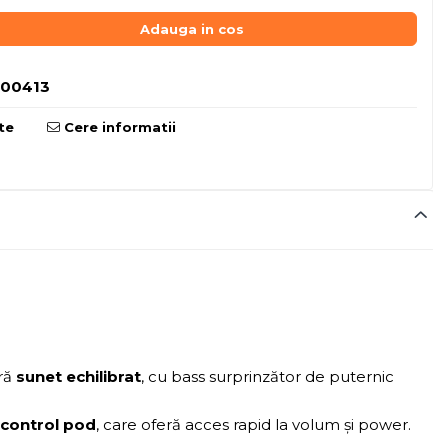
Adauga in cos
000413
te
Cere informatii
eră
sunet echilibrat
, cu bass surprinzător de puternic
 control pod
, care oferă acces rapid la volum și power.