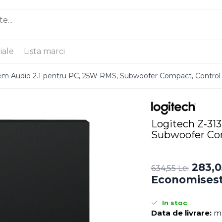
iale
Lista marci
tem Audio 2.1 pentru PC, 25W RMS, Subwoofer Compact, Contro
Logitech Z‑313
Subwoofer Co
283,0
634,55 Lei
Economisest
In stoc
Data de livrare:
ma