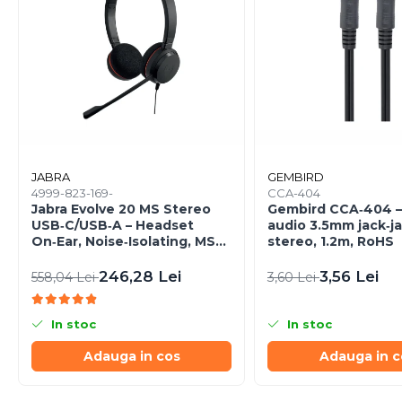
Caști & Microfoane
Caști Business
Căști Gaming & Consumer
Microfoane & Reportofoane
Display & signage
Ecrane Digital Signage
Ecrane Touchscreen Digital
Signage
JABRA
GEMBIRD
4999-823-169-
CCA-404
Proiectoare
Jabra Evolve 20 MS Stereo
Gembird CCA‑404 –
Proiectoare Business
USB‑C/USB‑A – Headset
audio 3.5mm jack‑ja
On‑Ear, Noise‑Isolating, MS
stereo, 1.2m, RoHS
Proiectoare Consumer
Certified
Componente
246,28 Lei
3,56 Lei
558,04 Lei
3,60 Lei
Plăci de baza
Plăci de Bază Amd
In stoc
In stoc
Plăci de Bază Intel
Adauga in cos
Adauga in c
Plăci video
Plăci Video Gaming & Consumer