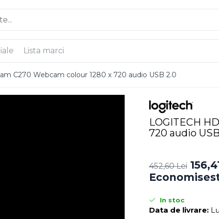
iale
Lista marci
 C270 Webcam colour 1280 x 720 audio USB 2.0
LOGITECH HD 
720 audio USB
156,4
452,60 Lei
Economisest
In stoc
Data de livrare:
Lu