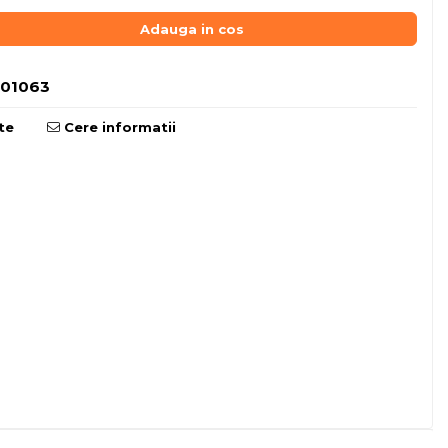
Adauga in cos
001063
te
Cere informatii