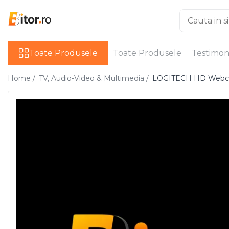
Toate Produsele
Toate Produsele
Toate Produsele
Testimon
Laptop , PC, Tablete
Laptop-uri
Home /
TV, Audio-Video & Multimedia /
LOGITECH HD Webcam
Laptop-uri Gaming
Laptop-uri Workstation
Laptop-uri Business
Desktop PC
Desktop Business
Sistem barebone
Acesorii
Imprimante, Scannere,
Consumabile
Imprimante & Multifuncționale
Imprimanta Laser Color