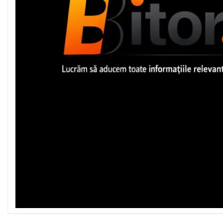
Imprimanta Laser Mono
Imprimante Cerneală
Imprimante Matriciale
Multifuncțional Cerneală
Multifuncțional Laser Mono
Accesorii Imprimante &
Scannere 3D
Consumabile & Filamente 3D
Consumabile - cerneală
Cerneală & Cap de Printare
Consumabile - toner
Toner
Imprimante Large Format
Printer (LFP)
Accesorii Large Format
Plottere & Scannere
Scannere