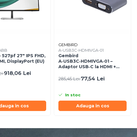
GEMBIRD
ABB
A-USB3C-HDMIVGA-01
 527pf 27" IPS FHD,
Gembird
I, DisplayPort (EU)
A‑USB3C‑HDMIVGA‑01 –
Adaptor USB‑C la HDMI +
VGA, 4K30Hz, Space Grey
918,06 Lei
ei
77,54 Lei
285,45 Lei
In stoc
dauga in cos
Adauga in cos