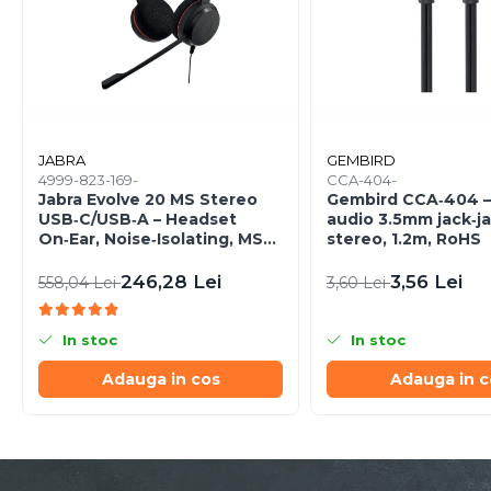
Caști & Microfoane
Caști Business
Căști Gaming & Consumer
Microfoane & Reportofoane
Display & signage
Ecrane Digital Signage
JABRA
GEMBIRD
4999-823-169-
CCA-404-
Ecrane Touchscreen Digital
Jabra Evolve 20 MS Stereo
Gembird CCA‑404 –
Signage
USB‑C/USB‑A – Headset
audio 3.5mm jack‑ja
On‑Ear, Noise‑Isolating, MS
stereo, 1.2m, RoHS
Proiectoare
Certified
Proiectoare Business
246,28 Lei
3,56 Lei
558,04 Lei
3,60 Lei
Proiectoare Consumer
Componente
In stoc
In stoc
Plăci de baza
Adauga in cos
Adauga in c
Plăci de Bază Amd
Plăci de Bază Intel
Plăci video
Plăci Video Gaming & Consumer