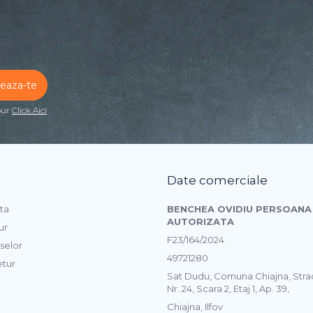
our
Click Aici
Date comerciale
ta
BENCHEA OVIDIU PERSOANA 
AUTORIZATA
ur
F23/164/2024
selor
49721280
etur
Sat Dudu, Comuna Chiajna, Str
Nr. 24, Scara 2, Etaj 1, Ap. 39,
Chiajna, Ilfov