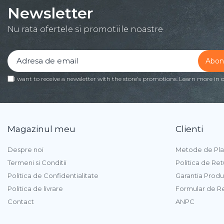
Newsletter
Procesoare
Procesoare Desktop
Nu rata ofertele si promotiile noastre
Stocare
HDD Externe
HDD Interne
I want to receive a newsletter with the store's promotions. Learn more in 
SSD Externe
SSD Interne
Memorii
Memorii RAM
Magazinul meu
Clienti
Memorii Laptop
Memorii Flash
Despre noi
Metode de Pla
Stick-uri USB
Termeni si Conditii
Politica de Ret
Surse de alimentare
Politica de Confidentialitate
Garantia Produ
Surse de Alimentare PC
Politica de livrare
Formular de R
Ventilatoare & Sisteme de
Contact
ANPC
Răcire