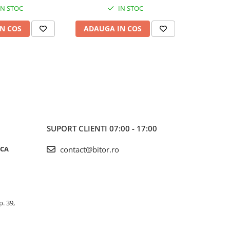
IN STOC
IN STOC
N COS
ADAUGA IN COS
ADAUG
SUPORT CLIENTI
07:00 - 17:00
ICA
contact@bitor.ro
p. 39,