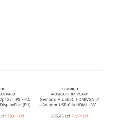
HP
GEMBIRD
5UT#ABB
A-USB3C-HDMIVGA-01
7pf 27" IPS FHD,
Gembird A‑USB3C‑HDMIVGA‑01
HP Poly Bl
DisplayPort (EU)
– Adaptor USB‑C la HDMI + VGA,
Stereo USB‑
4K30Hz, Space Grey
USB
Lei
918,06 Lei
285,45 Lei
77,54 Lei
464,3