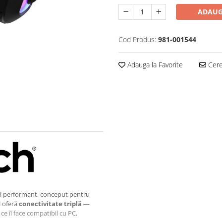
ADAUG
Cod Produs:
981-001544
Adauga la Favorite
Cere 
și performant, conceput pentru
l oferă
conectivitate triplă
—
e îl face compatibil cu PC,