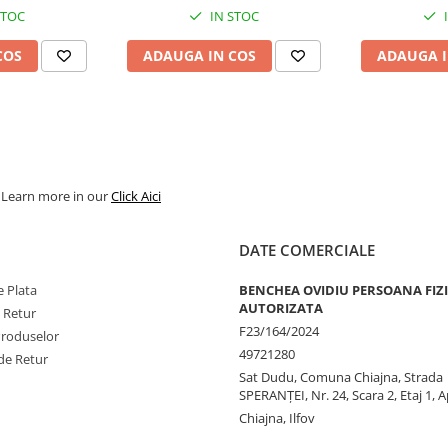
STOC
IN STOC
COS
ADAUGA IN COS
ADAUGA I
. Learn more in our
Click Aici
DATE COMERCIALE
 Plata
BENCHEA OVIDIU PERSOANA FIZ
AUTORIZATA
e Retur
F23/164/2024
Produselor
49721280
de Retur
Sat Dudu, Comuna Chiajna, Strada
SPERANŢEI, Nr. 24, Scara 2, Etaj 1, A
Chiajna, Ilfov