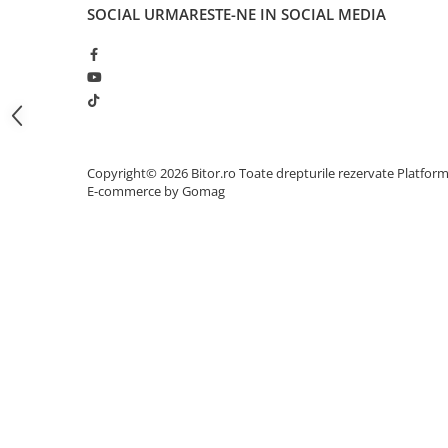
SOCIAL
URMARESTE-NE IN SOCIAL MEDIA
Procesoare Desktop
Stocare
HDD Externe
HDD Interne
SSD Externe
SSD Interne
Copyright© 2026 Bitor.ro Toate drepturile rezervate
Platfor
E-commerce by Gomag
Memorii
Memorii RAM
Memorii Laptop
Memorii Flash
Stick-uri USB
Surse de alimentare
Surse de Alimentare PC
Ventilatoare & Sisteme de Răcire
Răcire PC
Ventilatoare & Sisteme de Răcire