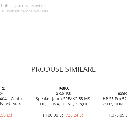
hilibrat și cu distorsiuni reduse,
 3D avansat pentru localizare
e asigură voce clară și
ort pe termen lung.
și până la
70h cu iluminare
și utilizatori care vor un
PRODUSE SIMILARE
IRD
JABRA
04-
2755-109
B28F
404 – Cablu
Speaker Jabra SPEAK2 55 MS,
HP S5 Pro 52
‑jack, stereo,
UC, USB-A, USB-C, Negru
75Hz, HDMI, 
RoHS
,56 Lei
1.180,98 Lei
728,24 Lei
1.376,89 