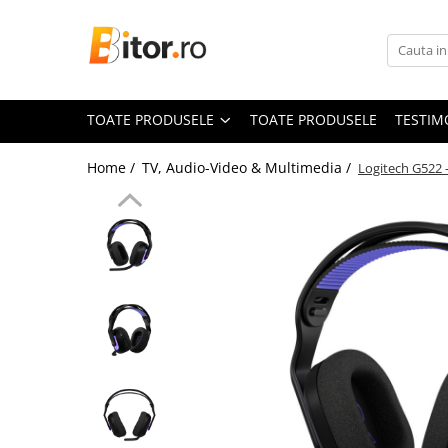
Toate Produsele
Laptop , PC, Tablete
TOATE PRODUSELE
TOATE PRODUSELE
TESTIM
Laptop-uri
Laptop-uri Gaming
Home /
TV, Audio-Video & Multimedia /
Logitech G522 –
Laptop-uri Workstation
Laptop-uri Business
Desktop PC
Desktop Business
Sistem barebone
Acesorii
Imprimante, Scannere,
Consumabile
Imprimante & Multifuncționale
Imprimanta Laser Color