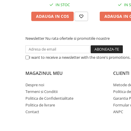
Caști & Microfoane
IN STOC
IN 
Caști Business
ADAUGA IN COS
ADAUGA IN 
Căști Gaming & Consumer
Microfoane & Reportofoane
Display & signage
Newsletter
Nu rata ofertele si promotiile noastre
Ecrane Digital Signage
Ecrane Touchscreen Digital Signage
I want to receive a newsletter with the store's promotions
Proiectoare
Proiectoare Business
MAGAZINUL MEU
CLIENTI
Proiectoare Consumer
Componente
Despre noi
Metode de
Plăci de baza
Termeni si Conditii
Politica d
Politica de Confidentialitate
Garantia 
Plăci de Bază Amd
Politica de livrare
Formular 
Plăci de Bază Intel
Contact
ANPC
Plăci video
Plăci Video Gaming & Consumer
Procesoare