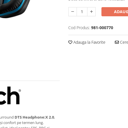
ADAUG
Cod Produs:
981-000770
Adauga la Favorite
Cere 
 surround
DTS Headphone:X 2.0
,
 și confort pe termen lung.
aliat, ideal pentru FPS, RPG și