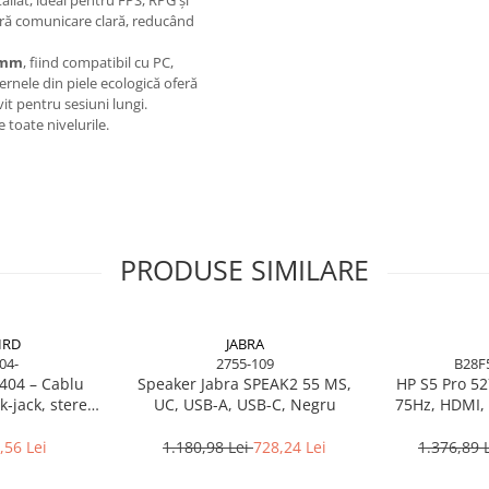
ră comunicare clară, reducând
 mm
, fiind compatibil cu PC,
ernele din piele ecologică oferă
vit pentru sesiuni lungi.
e toate nivelurile.
PRODUSE SIMILARE
IRD
JABRA
04-
2755-109
B28F
404 – Cablu
Speaker Jabra SPEAK2 55 MS,
HP S5 Pro 52
‑jack, stereo,
UC, USB-A, USB-C, Negru
75Hz, HDMI, 
RoHS
,56 Lei
1.180,98 Lei
728,24 Lei
1.376,89 