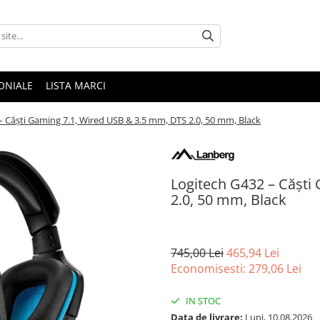
ONIALE
LISTA MARCI
– Căști Gaming 7.1, Wired USB & 3.5 mm, DTS 2.0, 50 mm, Black
Logitech G432 – Căști
2.0, 50 mm, Black
745,00 Lei
465,94 Lei
Economisesti:
279,06
Lei
IN STOC
Data de livrare:
Luni, 10.08.2026