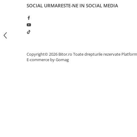
SOCIAL
URMARESTE-NE IN SOCIAL MEDIA
Procesoare Desktop
Stocare
HDD Externe
HDD Interne
SSD Externe
SSD Interne
Copyright© 2026 Bitor.ro Toate drepturile rezervate
Platfor
Memorii
E-commerce by Gomag
Memorii RAM
Memorii Laptop
Memorii Flash
Stick-uri USB
Surse de alimentare
Surse de Alimentare PC
Ventilatoare & Sisteme de Răcire
Răcire PC
Ventilatoare & Sisteme de Răcire