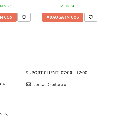
IN STOC
IN STOC
N COS
ADAUGA IN COS
ADAUG
SUPORT CLIENTI
07:00 - 17:00
ICA
contact@bitor.ro
p. 39,