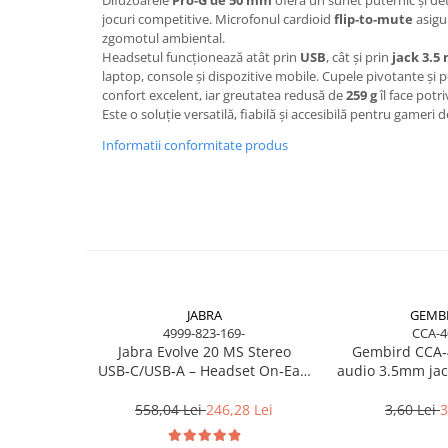
Scannere Documente
jocuri competitive. Microfonul cardioid
flip‑to‑mute
asigu
zgomotul ambiental.
TV, Audio-Video & Multimedia
Headsetul funcționează atât prin
USB
, cât și prin
jack 3.5
Monitoare
laptop, console și dispozitive mobile. Cupele pivotante și p
confort excelent, iar greutatea redusă de
259 g
îl face potri
Monitoare Gaming & Consumer
Este o soluție versatilă, fiabilă și accesibilă pentru gameri d
Monitoare Business
Informatii conformitate produs
Accesorii
Accesorii Căști & Microfoane
Cabluri & Adaptoare Audio-Video
Suporturi - altele
Suporturi TV Birou
Suporturi TV Perete
Boxe
JABRA
GEMB
4999-823-169-
CCA-4
Boxe PC & Soundbar
Jabra Evolve 20 MS Stereo
Gembird CCA‑
USB‑C/USB‑A – Headset On‑Ear,
audio 3.5mm jack
Boxe Wireless & Portabile
Noise‑Isolating, MS Certified
1.2m, 
Camere Foto & Sisteme Optice
558,04 Lei
246,28 Lei
3,60 Lei
3
Webcam