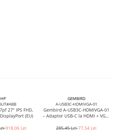
HP
GEMBIRD
5UT#ABB
A-USB3C-HDMIVGA-01
7pf 27" IPS FHD,
Gembird A‑USB3C‑HDMIVGA‑01
HP Poly Bl
DisplayPort (EU)
– Adaptor USB‑C la HDMI + VGA,
Stereo USB‑
4K30Hz, Space Grey
USB
Lei
918,06 Lei
285,45 Lei
77,54 Lei
464,3