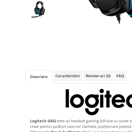
Imprimanta Laser Mono
Imprimante Cerneală
Imprimante Matriciale
Multifuncțional Cerneală
Multifuncțional Laser Mono
Accesorii Imprimante & Scannere
3D
Consumabile & Filamente 3D
Consumabile - cerneală
Cerneală & Cap de Printare
Caracteristici
Review-uri
(0)
FAQ
Descriere
Consumabile - toner
Toner
Imprimante Large Format Printer
(LFP)
Accesorii Large Format
Plottere & Scannere
Logitech G432
este un headset gaming full‑size cu sunet
creat pentru jucători care vor claritate, poziționare precisă
Scannere
Difuzoarele
Pro‑G de 50 mm
oferă un sunet puternic și det