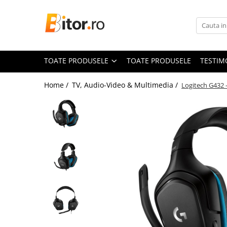
Toate Produsele
Laptop , PC, Tablete
TOATE PRODUSELE
TOATE PRODUSELE
TESTIM
Laptop-uri
Laptop-uri Gaming
Home /
TV, Audio-Video & Multimedia /
Logitech G432 
Laptop-uri Workstation
Laptop-uri Business
Desktop PC
Desktop Business
Sistem barebone
Acesorii
Imprimante, Scannere,
Consumabile
Imprimante & Multifuncționale
Imprimanta Laser Color