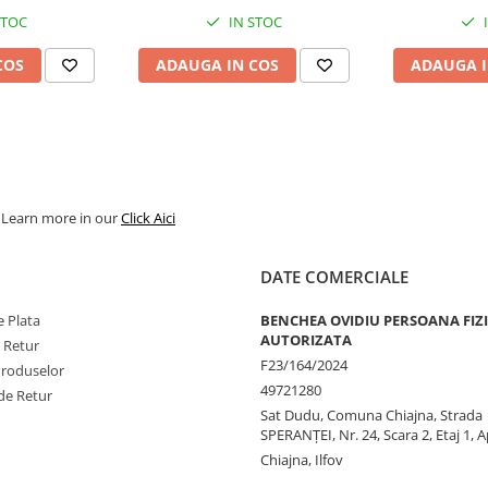
STOC
IN STOC
COS
ADAUGA IN COS
ADAUGA I
. Learn more in our
Click Aici
DATE COMERCIALE
 Plata
BENCHEA OVIDIU PERSOANA FIZ
AUTORIZATA
e Retur
F23/164/2024
Produselor
49721280
de Retur
Sat Dudu, Comuna Chiajna, Strada
SPERANŢEI, Nr. 24, Scara 2, Etaj 1, A
Chiajna, Ilfov