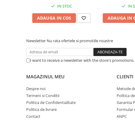
Caști & Microfoane
IN STOC
IN 
Caști Business
ADAUGA IN COS
ADAUGA IN 
Căști Gaming & Consumer
Microfoane & Reportofoane
Display & signage
Newsletter
Nu rata ofertele si promotiile noastre
Ecrane Digital Signage
Ecrane Touchscreen Digital Signage
Proiectoare
I want to receive a newsletter with the store's promotions
Proiectoare Business
MAGAZINUL MEU
CLIENTI
Proiectoare Consumer
Componente
Despre noi
Metode de
Plăci de baza
Termeni si Conditii
Politica d
Plăci de Bază Amd
Politica de Confidentialitate
Garantia 
Politica de livrare
Formular 
Plăci de Bază Intel
Contact
ANPC
Plăci video
Plăci Video Gaming & Consumer
Procesoare