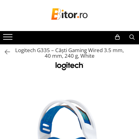
Toate Produsele
Laptop , PC, Tablete
Laptop-uri
Logitech G335 – Căști Gaming Wired 3.5 mm,
Laptop-uri Gaming
40 mm, 240 g, White
Laptop-uri Workstation
Laptop-uri Business
Desktop PC
Desktop Business
Sistem barebone
Acesorii
Imprimante, Scannere,
Consumabile
Imprimante & Multifuncționale
Imprimanta Laser Color