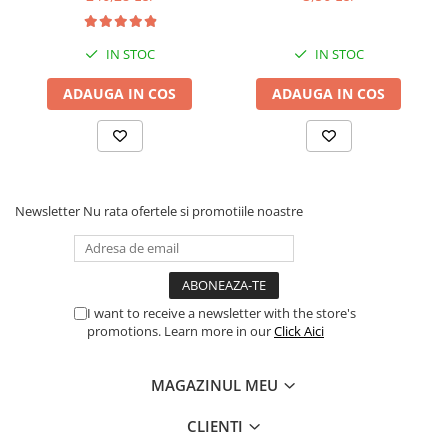
Procesoare Desktop
Plug&play
Intra cu usurinta in joc folosind o mufa audio simpla de 3.5 mm. G3
IN STOC
IN STOC
Stocare
Nintendo Switch ™, precum si cu majoritatea computerelor, laptop-uri
HDD Externe
ADAUGA IN COS
ADAUGA IN COS
HDD Interne
SSD Externe
SSD Interne
Memorii
Newsletter
Nu rata ofertele si promotiile noastre
Memorii RAM
Memorii Laptop
Memorii Flash
Ajustarea potrivita
Stick-uri USB
Banda soft elastica se potriveste cu, capul si poate fi ajustata pentru o
I want to receive a newsletter with the store's
Surse de alimentare
sau jos pentru a le simti bine.
promotions. Learn more in our
Click Aici
Surse de Alimentare PC
Ventilatoare & Sisteme de Răcire
MAGAZINUL MEU
Răcire PC
CLIENTI
Ventilatoare & Sisteme de Răcire