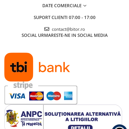
Carcase
DATE COMERCIALE
Accesorii componente
SUPORT CLIENTI
07:00 - 17:00
Accesorii componente - altele
contact@bitor.ro
Accesorii Stocare
SOCIAL
URMARESTE-NE IN SOCIAL MEDIA
Unități optice
Comenzi incorporate
Folositi rola de volum de pe cupa pentru a porni muzica. Rasuciti mic
Blu-Ray, CD/DVD & Floppy Drives
instantaneu.
Periferice & Accesorii
Tastaturi
Tastaturi cu Fir
Tastaturi wireless
Mouse, Trackballs & Presenters
Mouse cu Fir
Mouse Ergonimice
Mouse wireless
Sunet de calitate
Mousepad
Cu drivere de neodim de 40 mm, G335 ofera un sunet clar care face ca
uimitor si claritate vocala.
Cabluri & Adaptoare