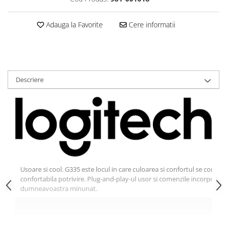
Scannere Documente
TV, Audio-Video & Multimedia
Adauga la Favorite
Cere informatii
Monitoare
Monitoare Gaming & Consumer
Monitoare Business
Accesorii
Descriere
Accesorii Căști & Microfoane
Cabluri & Adaptoare Audio-Video
Suporturi - altele
Suporturi TV Birou
Suporturi TV Perete
Boxe
Usoare si cool. G335 este locul in care culoarea si confortul se combin
Boxe PC & Soundbar
confortabila potrivire. Plug-and-play-ul usor si comenzile incorporate v
Boxe Wireless & Portabile
dumneavoastra minunat.
Camere Foto & Sisteme Optice
Webcam