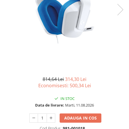
Imprimanta Laser Mono
Imprimante Cerneală
Imprimante Matriciale
Multifuncțional Cerneală
Multifuncțional Laser Mono
Accesorii Imprimante & Scannere
3D
Consumabile & Filamente 3D
Consumabile - cerneală
Cerneală & Cap de Printare
814,64 Lei
314,30 Lei
Consumabile - toner
Economisesti:
500,34
Lei
Toner
Imprimante Large Format Printer
IN STOC
(LFP)
Data de livrare:
Marti, 11.08.2026
Accesorii Large Format
Plottere & Scannere
ADAUGA IN COS
Scannere
Cod Produs:
981-001018