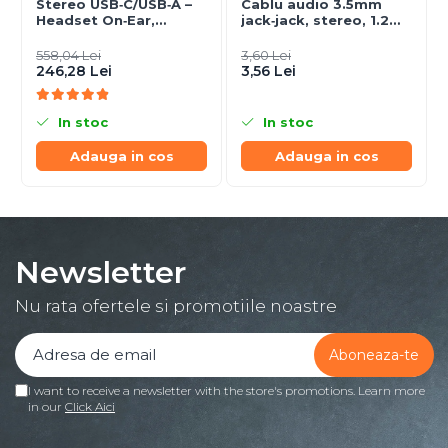
Stereo USB‑C/USB‑A –
Cablu audio 3.5mm
Headset On‑Ear,
jack‑jack, stereo, 1.2m,
Noise‑Isolating, MS
RoHS
Certified
558,04 Lei
3,60 Lei
246,28 Lei
3,56 Lei
In stoc
In stoc
Adauga in cos
Adauga in cos
Newsletter
Nu rata ofertele si promotiile noastre
I want to receive a newsletter with the store's promotions. Learn more
in our
Click Aici