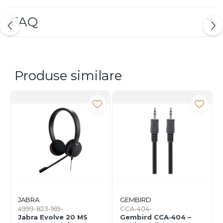
FAQ
Produse similare
JABRA
GEMBIRD
4999-823-169-
CCA-404-
Jabra Evolve 20 MS
Gembird CCA‑404 –