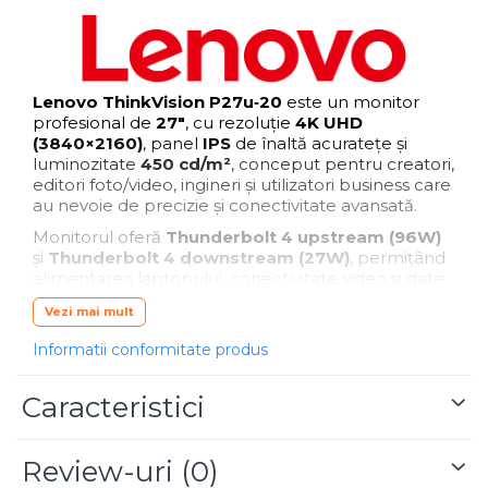
Lenovo ThinkVision P27u‑20
este un monitor
profesional de
27"
, cu rezoluție
4K UHD
(3840×2160)
, panel
IPS
de înaltă acuratețe și
luminozitate
450 cd/m²
, conceput pentru creatori,
editori foto/video, ingineri și utilizatori business care
au nevoie de precizie și conectivitate avansată.
Monitorul oferă
Thunderbolt 4 upstream (96W)
și
Thunderbolt 4 downstream (27W)
, permițând
alimentarea laptopului, conectivitate video și date
printr‑un singur cablu. Integrează
KVM
,
hub USB
Vezi mai mult
3.2
,
LAN RJ‑45
, difuzoare stereo și un design
NearEdgeless pe 3 laturi.
Informatii conformitate produs
Panelul este
factory calibrated
, cu
Delta E < 1
,
acoperire
99.5% AdobeRGB
,
99.1% DCI‑P3
,
100%
Caracteristici
sRGB
,
100% BT.709
, plus certificare
DisplayHDR
400
— ideal pentru color grading, design și
producție media.
Review-uri
(0)