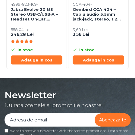
4999-823-169-
CCA-404-
Jabra Evolve 20 MS
Gembird CCA‑404 –
Stereo USB‑C/USB‑A –
Cablu audio 3.5mm
Headset On‑Ear,
jack‑jack, stereo, 1.2m,
Noise‑Isolating, MS
RoHS
Certified
558,04 Lei
3,60 Lei
246,28 Lei
3,56 Lei
In stoc
In stoc
Adauga in cos
Adauga in cos
Newsletter
Nu rata ofertele si promotiile noastre
I want to receive a newsletter with the store's promotions. Learn more