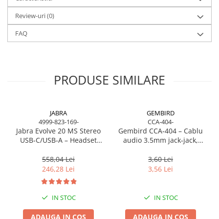
Caști & Microfoane
Review-uri
(0)
Caști Business
Căști Gaming & Consumer
FAQ
Microfoane & Reportofoane
Display & signage
Ecrane Digital Signage
PRODUSE SIMILARE
Ecrane Touchscreen Digital Signage
Proiectoare
Proiectoare Business
JABRA
GEMBIRD
4999-823-169-
CCA-404-
Proiectoare Consumer
Jabra Evolve 20 MS Stereo
Gembird CCA‑404 – Cablu
Componente
USB‑C/USB‑A – Headset
audio 3.5mm jack‑jack,
On‑Ear, Noise‑Isolating, MS
stereo, 1.2m, RoHS
Plăci de baza
Certified
558,04 Lei
3,60 Lei
Plăci de Bază Amd
246,28 Lei
3,56 Lei
Plăci de Bază Intel
Plăci video
IN STOC
IN STOC
Plăci Video Gaming & Consumer
ADAUGA IN COS
ADAUGA IN COS
Procesoare