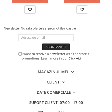
Procesoare Desktop
Stocare
HDD Externe
HDD Interne
Newsletter
Nu rata ofertele si promotiile noastre
SSD Externe
SSD Interne
Memorii
I want to receive a newsletter with the store's
Memorii RAM
promotions. Learn more in our
Click Aici
Memorii Laptop
Memorii Flash
MAGAZINUL MEU
Stick-uri USB
Surse de alimentare
CLIENTI
Surse de Alimentare PC
DATE COMERCIALE
Ventilatoare & Sisteme de Răcire
SUPORT CLIENTI
07:00 - 17:00
Răcire PC
Ventilatoare & Sisteme de Răcire