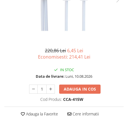
Imprimanta Laser Mono
Imprimante Cerneală
Imprimante Matriciale
Multifuncțional Cerneală
Multifuncțional Laser Mono
Accesorii Imprimante & Scannere
3D
220,86 Lei
6,45 Lei
Consumabile & Filamente 3D
Economisesti:
214,41
Lei
Consumabile - cerneală
IN STOC
Cerneală & Cap de Printare
Data de livrare:
Luni, 10.08.2026
Consumabile - toner
Toner
ADAUGA IN COS
Imprimante Large Format Printer
Cod Produs:
CCA-415W
(LFP)
Accesorii Large Format
Adauga la Favorite
Cere informatii
Plottere & Scannere
Scannere