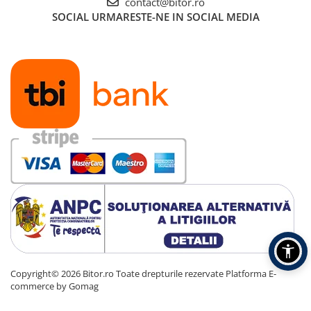
contact@bitor.ro
Carcase
SOCIAL
URMARESTE-NE IN SOCIAL MEDIA
Accesorii componente
Accesorii componente - altele
Accesorii Stocare
Unități optice
Blu-Ray, CD/DVD & Floppy Drives
Periferice & Accesorii
Tastaturi
Tastaturi cu Fir
Tastaturi wireless
Mouse, Trackballs & Presenters
Mouse cu Fir
Mouse Ergonimice
Mouse wireless
Copyright© 2026 Bitor.ro Toate drepturile rezervate
Platforma E-
Mousepad
commerce by Gomag
Cabluri & Adaptoare