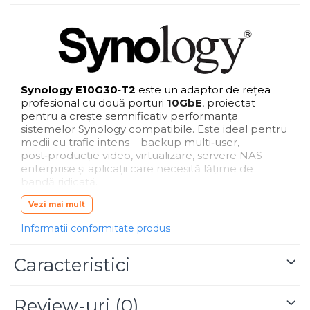
Blu-Ray, CD/DVD & Floppy Drives
Synology E10G30‑T2
este un adaptor de rețea
profesional cu două porturi
10GbE
, proiectat
pentru a crește semnificativ performanța
sistemelor Synology compatibile. Este ideal pentru
medii cu trafic intens – backup multi‑user,
post‑producție video, virtualizare, servere NAS
enterprise și aplicații care necesită lățime de
bandă ridicată.
Cele două porturi
10GBase‑T
permit configurarea
Vezi mai mult
unui
Link Aggregation Group (LAG)
, oferind până
la
20 Gb/s
throughput combinat, plus funcții de
Informatii conformitate produs
failover
și
load balancing
. Adaptorul suportă
tehnologii avansate de
CPU offloading
,
TSO
,
RSS
,
Caracteristici
GSO
,
LRO
,
SR‑IOV
, și
jumbo frames 9 KB
,
optimizând performanța sistemului și reducând
încărcarea procesorului.
Review-uri
(0)