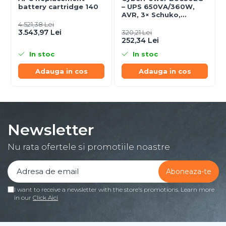
battery cartridge 140
– UPS 650VA/360W,
AVR, 3× Schuko,
Simulated Sine Wave
4.521,38 Lei
3.543,97 Lei
320,21 Lei
252,34 Lei
In stoc
In stoc
Adauga in cos
Adauga in cos
Newsletter
Nu rata ofertele si promotiile noastre
I want to receive a newsletter with the store's promotions. Learn more
in our
Click Aici