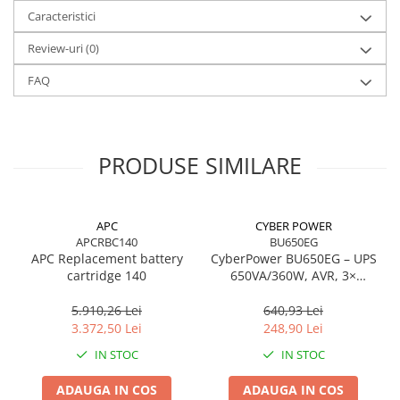
oprirea echipamentelor protejate. Este compatibil cu sistemul
Caracteristici
inteligent de management al bateriei APC, asigurând
monitorizare precisă, încărcare optimizată și performanță stabilă.
Review-uri
(0)
Ideal pentru menținerea continuității operaționale în medii
profesionale, servere, echipamente critice și infrastructuri IT.
FAQ
PRODUSE SIMILARE
APC
CYBER POWER
APCRBC140
BU650EG
APC Replacement battery
CyberPower BU650EG – UPS
cartridge 140
650VA/360W, AVR, 3×
Schuko, Simulated Sine
Wave
5.910,26 Lei
640,93 Lei
3.372,50 Lei
248,90 Lei
IN STOC
IN STOC
ADAUGA IN COS
ADAUGA IN COS