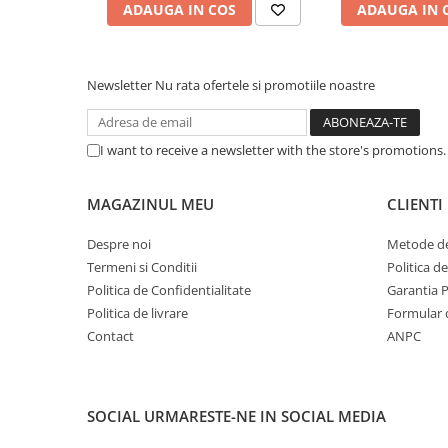
Caști & Microfoane
ADAUGA IN COS
ADAUGA IN 
Caști Business
Căști Gaming & Consumer
Newsletter
Nu rata ofertele si promotiile noastre
Microfoane & Reportofoane
Display & signage
Ecrane Digital Signage
I want to receive a newsletter with the store's promotions
Ecrane Touchscreen Digital Signage
Proiectoare
MAGAZINUL MEU
CLIENTI
Proiectoare Business
Despre noi
Metode de
Proiectoare Consumer
Termeni si Conditii
Politica d
Componente
Politica de Confidentialitate
Garantia 
Plăci de baza
Politica de livrare
Formular 
Contact
ANPC
Plăci de Bază Amd
Plăci de Bază Intel
Plăci video
SOCIAL
URMARESTE-NE IN SOCIAL MEDIA
Plăci Video Gaming & Consumer
Procesoare