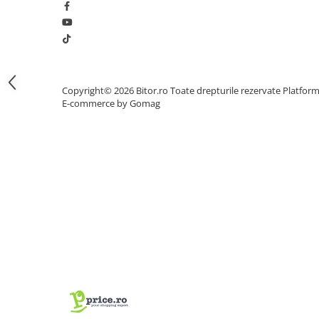
Procesoare Desktop
Stocare
HDD Externe
HDD Interne
Copyright© 2026 Bitor.ro Toate drepturile rezervate
Platfor
SSD Externe
E-commerce by Gomag
SSD Interne
Memorii
Memorii RAM
Memorii Laptop
Memorii Flash
Stick-uri USB
Surse de alimentare
Surse de Alimentare PC
Ventilatoare & Sisteme de Răcire
Răcire PC
Ventilatoare & Sisteme de Răcire