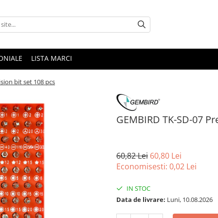
ONIALE
LISTA MARCI
ion bit set 108 pcs
GEMBIRD TK-SD-07 Prec
60,82 Lei
60,80 Lei
Economisesti:
0,02
Lei
IN STOC
Data de livrare:
Luni, 10.08.2026