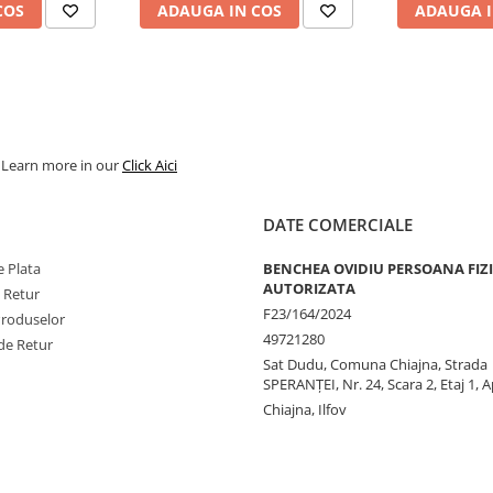
COS
ADAUGA IN COS
ADAUGA I
. Learn more in our
Click Aici
DATE COMERCIALE
 Plata
BENCHEA OVIDIU PERSOANA FIZ
AUTORIZATA
e Retur
F23/164/2024
Produselor
49721280
de Retur
Sat Dudu, Comuna Chiajna, Strada
SPERANŢEI, Nr. 24, Scara 2, Etaj 1, A
Chiajna, Ilfov