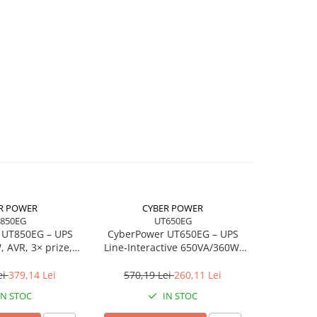
R POWER
CYBER POWER
850EG
UT650EG
 UT850EG – UPS
CyberPower UT650EG – UPS
Synology 
 AVR, 3× prize,
Line‑Interactive 650VA/360W,
Quad‑Core
J‑45/RJ‑11
AVR, 3× Schuko, GreenPower
LA
ei
379,14 Lei
570,19 Lei
260,11 Lei
2.764,1
IN STOC
IN STOC