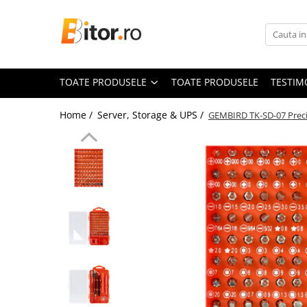
Toate Produsele
Laptop , PC, Tablete
TOATE PRODUSELE
TOATE PRODUSELE
TESTIM
Laptop-uri
Laptop-uri Gaming
Home /
Server, Storage & UPS /
GEMBIRD TK-SD-07 Precis
Laptop-uri Workstation
Laptop-uri Business
Desktop PC
Desktop Business
Sistem barebone
Acesorii
Imprimante, Scannere,
Consumabile
Imprimante & Multifuncționale
Imprimanta Laser Color