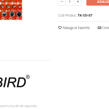
ADAUG
Cod Produs:
TK-SD-07
Adauga la Favorite
Cere 
entru lucrări de reparații,