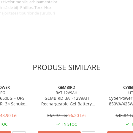
zitivelor mobile, echipamentelor
nsă de biți Phillips, Torx, Hex,
 majoritatea tipurilor de șuruburi
șurubelniță, bară de extensie, ax
ere și un opener triunghiular,
rucția atentă și selecția variată
entru profesioniști, cât și pentru
litate și conformitate cu normele
PRODUSE SIMILARE
POWER
GEMBIRD
CYBE
0EG
BAT-12V9AH
UT
650EG – UPS
GEMBIRD BAT-12V9AH
CyberPower
R, 3× Schuko,
Rechargeable Gel Battery
850VA/425W,
Sine Wave
12V/9AH
USB, R
48,90 Lei
367,97 Lei
96,20 Lei
648,84 L
STOC
IN STOC