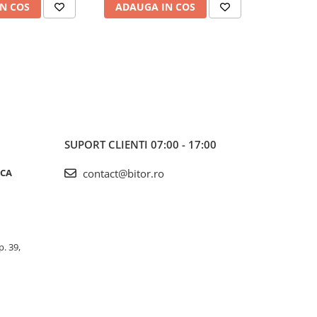
N COS
ADAUGA IN COS
ADAUG
SUPORT CLIENTI
07:00 - 17:00
ICA
contact@bitor.ro
p. 39,