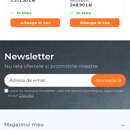
3.372,50 Lei
640,93 Lei
248,90 Lei
In stoc
In stoc
Adauga in cos
Adauga in cos
Newsletter
Nu rata ofertele si promotiile noastre
I want to receive a newsletter with the store's promotions. Learn more
in our
Click Aici
Magazinul meu