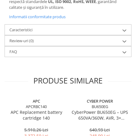
respectă standardele
UL, ISO 9002, RoHS, WEEE
, garantând
calitate și siguranță în utilizare.
Informatii conformitate produs
Caracteristici
Review-uri
(0)
FAQ
PRODUSE SIMILARE
APC
CYBER POWER
APCRBC140
BU650EG
APC Replacement battery
CyberPower BU650EG – UPS
cartridge 140
650VA/360W, AVR, 3×
Schuko, Simulated Sine
Wave
5.910,26 Lei
640,93 Lei
3.372,50 Lei
248,90 Lei