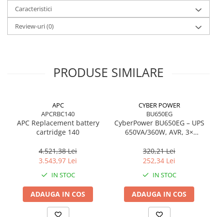
echipamentele conectate — eliminând downtime‑ul. Construcția
Caracteristici
spill‑proof
și tehnologia
Lead Acid
asigură fiabilitate ridicată,
durată lungă de viață și siguranță în utilizare.
Review-uri
(0)
Este soluția recomandată pentru menținerea performanței
UPS‑ului și pentru protejarea echipamentelor critice.
PRODUSE SIMILARE
APC
CYBER POWER
APCRBC140
BU650EG
APC Replacement battery
CyberPower BU650EG – UPS
cartridge 140
650VA/360W, AVR, 3×
Schuko, Simulated Sine
Wave
4.521,38 Lei
320,21 Lei
3.543,97 Lei
252,34 Lei
IN STOC
IN STOC
ADAUGA IN COS
ADAUGA IN COS