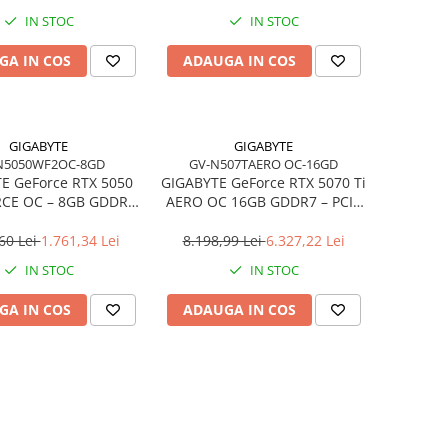
IN STOC
IN STOC
GA IN COS
ADAUGA IN COS
GIGABYTE
GIGABYTE
N5050WF2OC-8GD
GV-N507TAERO OC-16GD
E GeForce RTX 5050
GIGABYTE GeForce RTX 5070 Ti
CE OC – 8GB GDDR6,
AERO OC 16GB GDDR7 – PCIe
n, PCIe 5.0, 2×DP +
5.0, 3×DP, HDMI
2×HDMI
60 Lei
1.761,34 Lei
8.198,99 Lei
6.327,22 Lei
IN STOC
IN STOC
GA IN COS
ADAUGA IN COS