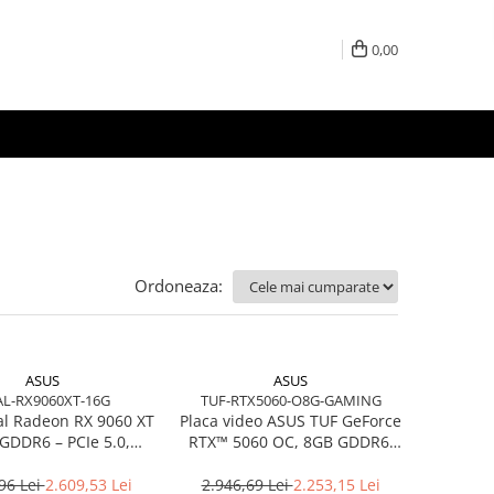
0,00
Ordoneaza:
ASUS
ASUS
L-RX9060XT-16G
TUF-RTX5060-O8G-GAMING
l Radeon RX 9060 XT
Placa video ASUS TUF GeForce
GDDR6 – PCIe 5.0,
RTX™ 5060 OC, 8GB GDDR6,
al‑Fan, RDNA 4
128-bit
96 Lei
2.609,53 Lei
2.946,69 Lei
2.253,15 Lei