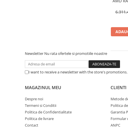
AMD RA
Scannere Documente
OC, 16
6.311,
TV, Audio-Video & Multimedia
Monitoare
Monitoare Gaming & Consumer
ADAUG
Monitoare Business
Accesorii
Accesorii Căști & Microfoane
Newsletter
Nu rata ofertele si promotiile noastre
Cabluri & Adaptoare Audio-Video
Suporturi - altele
I want to receive a newsletter with the store's promotions
Suporturi TV Birou
Suporturi TV Perete
MAGAZINUL MEU
CLIENTI
Boxe
Boxe PC & Soundbar
Despre noi
Metode de
Termeni si Conditii
Politica d
Boxe Wireless & Portabile
Politica de Confidentialitate
Garantia 
Camere Foto & Sisteme Optice
Politica de livrare
Formular 
Webcam
Contact
ANPC