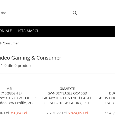
ONIALE
LISTA MARCI
g & Consumer
 Video Gaming & Consumer
1-
9
din
9
produse
MSI
GIGABYTE
 710 2GD3H LP
GV-N507TEAGLE OC-16GD
DUA
rce GT 710 2GD3H LP
GIGABYTE RTX 5070 Ti EAGLE
ASUS Dua
ideo Low Profile, 2GB
OC SFF – 16GB GDDR7, PCIe
16GB 
MI/DVI/VGA, Fanless
5.0, 3×DP, HDMI, WINDFORCE
Du
06 Lei
356,84 Lei
7.791,77 Lei
5.824,09 Lei
3.546,