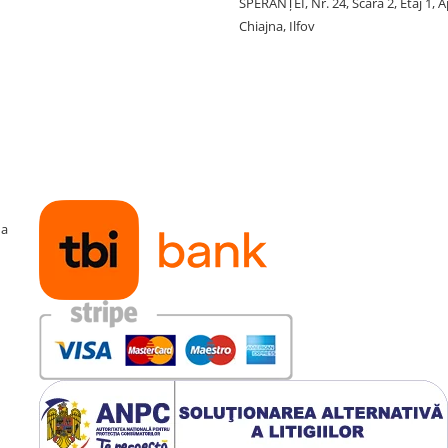
SPERANŢEI, Nr. 24, Scara 2, Etaj 1, A
Chiajna, Ilfov
ma