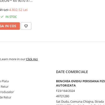
DEON™ RX 9070 XT
GB GDDR6, 256-bit
41 Lei
4.802,52 Lei
IN STOC
A IN COS
. Learn more in our
Click Aici
DATE COMERCIALE
 Plata
BENCHEA OVIDIU PERSOANA FIZ
AUTORIZATA
e Retur
F23/164/2024
Produselor
49721280
de Retur
Sat Dudu, Comuna Chiajna, Strada