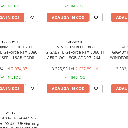
IN STOC
IN STOC
A IN COS
ADAUGA IN COS
ADAU
GIGABYTE
GIGABYTE
080AERO OC-16GD
GV-N506TAERO OC-8GD
GV-
E GeForce RTX 5080
GIGABYTE GeForce RTX 5060 Ti
GIGABYT
 SFF – 16GB GDDR7,
AERO OC – 8GB GDDR7, 2647
WINDFOR
hamber, Triple Fan,
MHz, PCIe 5.0, 3×DP + HDMI
Dual Fa
3×DP + HDMI
34 Lei
7.974,87 Lei
3.325,55 Lei
2.637,89 Lei
2.532,
IN STOC
IN STOC
A IN COS
ADAUGA IN COS
ADAU
ASUS
070XT-O16G-GAMING
deo ASUS TUF Gaming