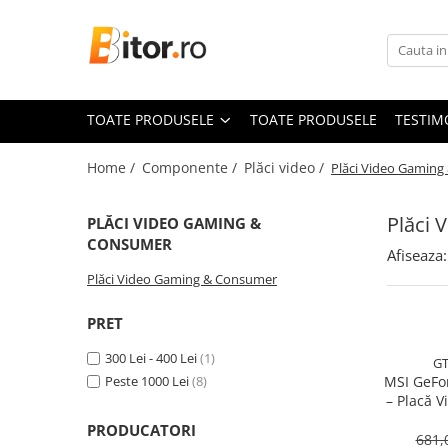
Toate Produsele
Laptop , PC, Tablete
TOATE PRODUSELE
TOATE PRODUSELE
TESTIM
Laptop-uri
Laptop-uri Gaming
Home /
Componente /
Plăci video /
Plăci Video Gamin
Laptop-uri Workstation
Laptop-uri Business
Plăci
PLĂCI VIDEO GAMING &
Desktop PC
CONSUMER
Afiseaza:
Desktop Business
Plăci Video Gaming & Consumer
Sistem barebone
PRET
Acesorii
Imprimante, Scannere,
300 Lei - 400 Lei
(1)
GT
Consumabile
Peste 1000 Lei
(8)
MSI GeFo
– Placă V
Imprimante & Multifuncționale
DDR3, HD
PRODUCATORI
Imprimanta Laser Color
681,