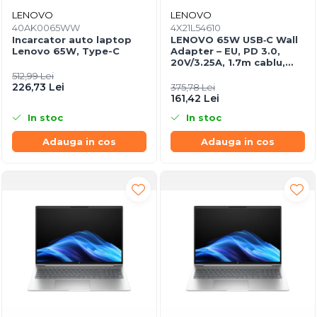
LENOVO
LENOVO
40AK0065WW
4X21L54610
Incarcator auto laptop
LENOVO 65W USB‑C Wall
Lenovo 65W, Type-C
Adapter – EU, PD 3.0,
20V/3.25A, 1.7m cablu,
Negru
512,99 Lei
226,73 Lei
375,78 Lei
161,42 Lei
In stoc
In stoc
Adauga in cos
Adauga in cos