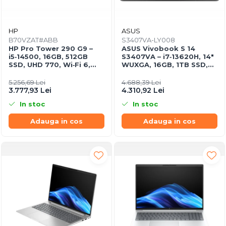
HP
ASUS
B70VZAT#ABB
S3407VA-LY008
HP Pro Tower 290 G9 –
ASUS Vivobook S 14
i5‑14500, 16GB, 512GB
S3407VA – i7‑13620H, 14"
SSD, UHD 770, Wi‑Fi 6,
WUXGA, 16GB, 1TB SSD,
Windows 11 Pro
NoOS, Gray
5.256,69 Lei
4.688,39 Lei
3.777,93 Lei
4.310,92 Lei
In stoc
In stoc
Adauga in cos
Adauga in cos