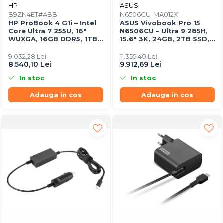
HP
ASUS
B9ZN4ET#ABB
N6506CU-MA012X
HP ProBook 4 G1i – Intel
ASUS Vivobook Pro 15
Core Ultra 7 255U, 16"
N6506CU – Ultra 9 285H,
WUXGA, 16GB DDR5, 1TB
15.6" 3K, 24GB, 2TB SSD,
SSD, Windows 11 Pro,
RTX 4050, W11P, 3Y
3YW
9.032,28 Lei
11.355,40 Lei
8.540,10 Lei
9.912,69 Lei
In stoc
In stoc
Adauga in cos
Adauga in cos