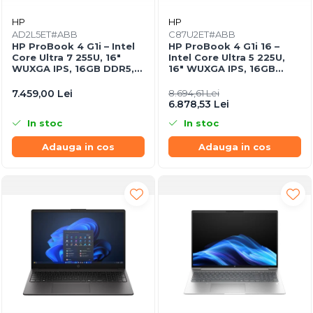
HP
HP
AD2L5ET#ABB
C87U2ET#ABB
HP ProBook 4 G1i – Intel
HP ProBook 4 G1i 16 –
Core Ultra 7 255U, 16"
Intel Core Ultra 5 225U,
WUXGA IPS, 16GB DDR5,
16" WUXGA IPS, 16GB
512GB SSD, FreeDOS, Pike
DDR5, 512GB SSD, Intel
Silver
Graphics, Windows 11 Pro,
7.459,00 Lei
8.694,61 Lei
1YW
6.878,53 Lei
In stoc
In stoc
Adauga in cos
Adauga in cos