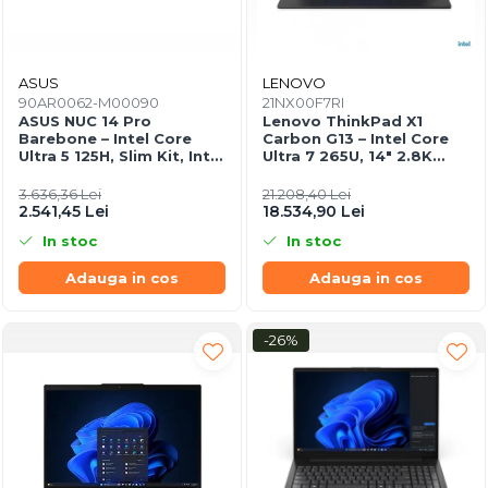
ASUS
LENOVO
90AR0062-M00090
21NX00F7RI
ASUS NUC 14 Pro
Lenovo ThinkPad X1
Barebone – Intel Core
Carbon G13 – Intel Core
Ultra 5 125H, Slim Kit, Intel
Ultra 7 265U, 14" 2.8K
Arc, Wi‑Fi 6E, EU Cord
OLED Touch, 64GB, 2TB
SSD, Wi‑Fi 7, 5G, W11P, 3Y
3.636,36 Lei
21.208,40 Lei
Premier
2.541,45 Lei
18.534,90 Lei
In stoc
In stoc
Adauga in cos
Adauga in cos
-26%