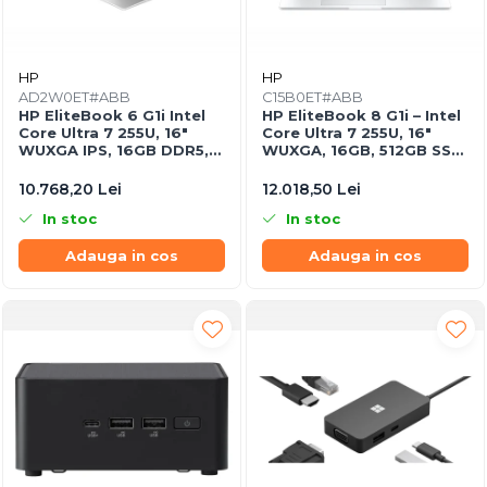
HP
HP
AD2W0ET#ABB
C15B0ET#ABB
HP EliteBook 6 G1i Intel
HP EliteBook 8 G1i – Intel
Core Ultra 7 255U, 16"
Core Ultra 7 255U, 16"
WUXGA IPS, 16GB DDR5,
WUXGA, 16GB, 512GB SSD,
512GB SSD, Windows 11
Windows 11 Pro
Pro
10.768,20 Lei
12.018,50 Lei
In stoc
In stoc
Adauga in cos
Adauga in cos