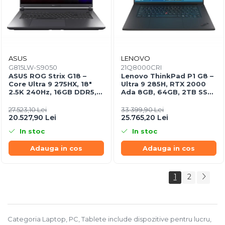
ASUS
LENOVO
G815LW-S9050
21Q8000CRI
ASUS ROG Strix G18 –
Lenovo ThinkPad P1 G8 –
Core Ultra 9 275HX, 18"
Ultra 9 285H, RTX 2000
2.5K 240Hz, 16GB DDR5,
Ada 8GB, 64GB, 2TB SSD,
2TB SSD, RTX 5080 16GB,
16" WUXGA, W11P, 3Y
NoOS, Eclipse Gray
Premier
27.523,10 Lei
33.399,90 Lei
20.527,90 Lei
25.765,20 Lei
In stoc
In stoc
Adauga in cos
Adauga in cos
1
2
Categoria Laptop, PC, Tablete include dispozitive pentru lucru,