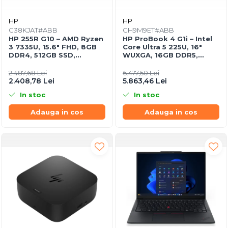
HP
HP
C38KJAT#ABB
CH9M9ET#ABB
HP 255R G10 – AMD Ryzen
HP ProBook 4 G1i – Intel
3 7335U, 15.6″ FHD, 8GB
Core Ultra 5 225U, 16"
DDR4, 512GB SSD,
WUXGA, 16GB DDR5,
FreeDOS, Business
512GB SSD, FreeDOS
Laptop
2.487,68 Lei
6.477,50 Lei
2.408,78 Lei
5.863,46 Lei
In stoc
In stoc
Adauga in cos
Adauga in cos