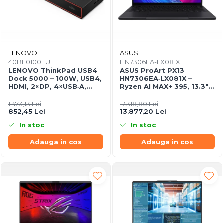
LENOVO
ASUS
40BF0100EU
HN7306EA-LX081X
LENOVO ThinkPad USB4
ASUS ProArt PX13
Dock 5000 – 100W, USB4,
HN7306EA‑LX081X –
HDMI, 2×DP, 4×USB‑A,
Ryzen AI MAX+ 395, 13.3"
2×USB‑C, Gigabit LAN, EU
3K OLED Touch, 64GB
LPDDR5X, 1TB SSD, W11P,
1.473,13 Lei
17.318,80 Lei
3Y, Nano Black
852,45 Lei
13.877,20 Lei
In stoc
In stoc
Adauga in cos
Adauga in cos