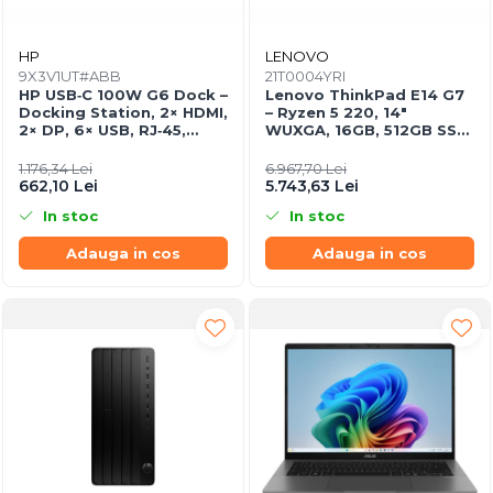
HP
LENOVO
9X3V1UT#ABB
21T0004YRI
HP USB‑C 100W G6 Dock –
Lenovo ThinkPad E14 G7
Docking Station, 2× HDMI,
– Ryzen 5 220, 14"
2× DP, 6× USB, RJ‑45,
WUXGA, 16GB, 512GB SSD,
SmartBuy (EU)
W11 Pro, 3Y On‑Site
1.176,34 Lei
6.967,70 Lei
662,10 Lei
5.743,63 Lei
In stoc
In stoc
Adauga in cos
Adauga in cos