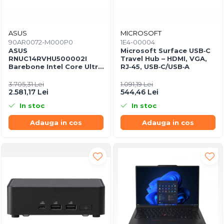
ASUS
MICROSOFT
90AR0072-M000P0
1E4-00004
ASUS
Microsoft Surface USB‑C
RNUC14RVHU500002I
Travel Hub – HDMI, VGA,
Barebone Intel Core Ultra
RJ‑45, USB‑C/USB‑A
5 125H Tall Kit L6 EU Cord
3.705,31 Lei
1.091,19 Lei
2.581,17 Lei
544,46 Lei
In stoc
In stoc
Adauga in cos
Adauga in cos