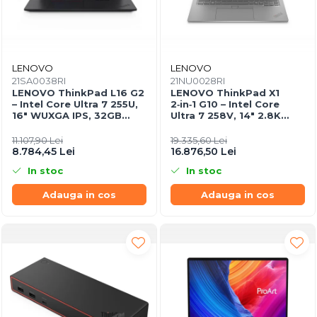
LENOVO
LENOVO
21SA0038RI
21NU0028RI
LENOVO ThinkPad L16 G2
LENOVO ThinkPad X1
– Intel Core Ultra 7 255U,
2‑in‑1 G10 – Intel Core
16" WUXGA IPS, 32GB
Ultra 7 258V, 14" 2.8K
DDR5, 1TB SSD, Windows
OLED Touch, 32GB
11 Pro, 3Y On‑Site
LPDDR5X, 2TB SSD PCIe
11.107,90 Lei
19.335,60 Lei
5.0, W11P, 3Y Premier
8.784,45 Lei
16.876,50 Lei
In stoc
In stoc
Adauga in cos
Adauga in cos