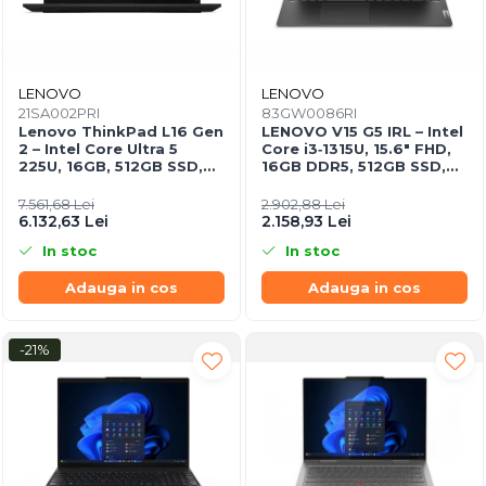
LENOVO
LENOVO
21SA002PRI
83GW0086RI
Lenovo ThinkPad L16 Gen
LENOVO V15 G5 IRL – Intel
2 – Intel Core Ultra 5
Core i3‑1315U, 15.6" FHD,
225U, 16GB, 512GB SSD,
16GB DDR5, 512GB SSD,
16" WUXGA, NOOS, 3Y
NOOS, 3Y CCI
On‑Site
7.561,68 Lei
2.902,88 Lei
6.132,63 Lei
2.158,93 Lei
In stoc
In stoc
Adauga in cos
Adauga in cos
-21%