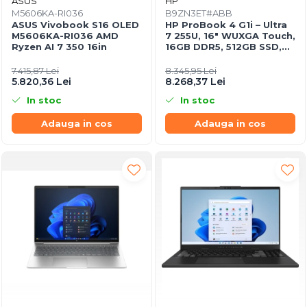
ASUS
HP
M5606KA-RI036
B9ZN3ET#ABB
ASUS Vivobook S16 OLED
HP ProBook 4 G1i – Ultra
M5606KA-RI036 AMD
7 255U, 16" WUXGA Touch,
Ryzen AI 7 350 16in
16GB DDR5, 512GB SSD,
Windows 11 Pro
7.415,87 Lei
8.345,95 Lei
5.820,36 Lei
8.268,37 Lei
In stoc
In stoc
Adauga in cos
Adauga in cos