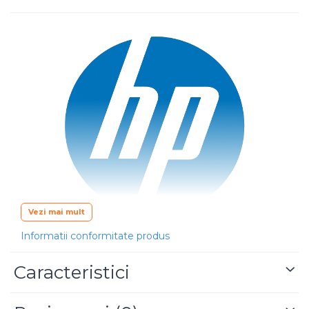
Vezi mai mult
Informatii conformitate produs
HP GT52 Magenta
este o cerneală originală HP,
concepută pentru imprimare de volum mare la
Caracteristici
cost minim per pagină, menținând în același timp
calitatea și fiabilitatea caracteristice HP.
Formula de cerneală oferă culori vii, saturate și