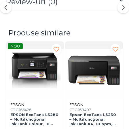
Review-uri
(0)
rezistente la decolorare, ideale pentru materiale
promoționale, documente color, grafice și
fotografii. Recipientul de
70 ml
permite
imprimarea a până la
8000 de pagini
(ISO/IEC
24712), fiind perfect pentru utilizatorii care imprimă
constant și au nevoie de costuri reduse.
Produse similare
Sistemul de reumplere
spill‑free
HP asigură
alimentarea curată și rapidă a rezervoarelor, fără
NOU
scurgeri sau murdărire. Compatibilitatea extinsă cu
imprimantele HP DeskJet GT, Ink Tank și Smart
Tank garantează funcționare optimă și rezultate
constante.
Este alegerea ideală pentru birouri mici, utilizatori
casnici cu volum mare de imprimare și companii
care doresc eficiență și calitate.
EPSON
EPSON
C11CJ66426
C11CJ68407
EPSON EcoTank L3280
Epson EcoTank L3230
– Multifuncțional
– Multifuncțional
InkTank Colour, 10
InkTank A4, 10 ppm,
ppm, A4/Legal, USB &
5760×1440 dpi, ITS,