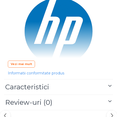
Blu-Ray, CD/DVD & Floppy Drives
Vezi mai mult
Informatii conformitate produs
HP 973X Yellow (F6T83AE)
este un cartuș de
cerneală
original HP PageWide
, cu randament
Caracteristici
ridicat, proiectat pentru imprimantele profesionale
HP PageWide Pro și PageWide Managed
.
Tehnologia HP PageWide oferă viteze mari de
imprimare, cost redus per pagină și culori intense,
Review-uri
(0)
ideale pentru documente business, prezentări și
materiale grafice.