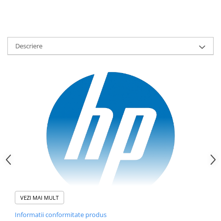
Descriere
VEZI MAI MULT
Informatii conformitate produs
HP DesignJet T250
este un plotter compact de 24", conceput