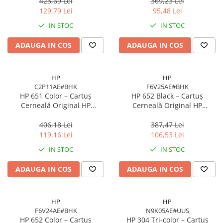
pagini
Negru Pigment
423,69 Lei
369,23 Lei
129,79 Lei
95,48 Lei
IN STOC
IN STOC
ADAUGA IN COS
ADAUGA IN COS
HP
HP
C2P11AE#BHK
F6V25AE#BHK
HP 651 Color – Cartuș
HP 652 Black – Cartuș
Cerneală Original HP
Cerneală Original HP
C2P11AE#BHK, 300 pagini,
F6V25AE#BHK, 360 pagini, Ink
Cyan/Magenta/Yellow
Advantage
406,18 Lei
387,47 Lei
119,16 Lei
106,53 Lei
IN STOC
IN STOC
ADAUGA IN COS
ADAUGA IN COS
HP
HP
F6V24AE#BHK
N9K05AE#UUS
HP 652 Color – Cartuș
HP 304 Tri‑color – Cartuș