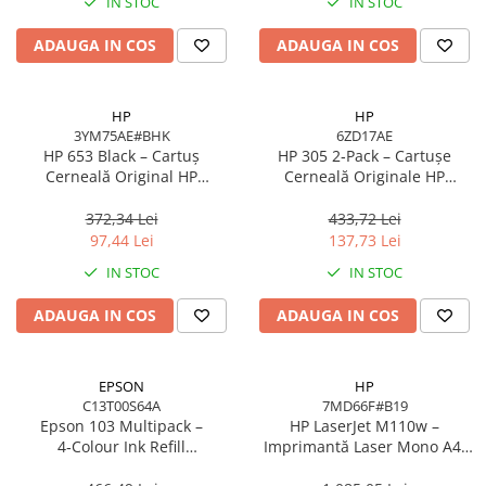
IN STOC
IN STOC
ADAUGA IN COS
ADAUGA IN COS
HP
HP
3YM75AE#BHK
6ZD17AE
HP 653 Black – Cartuș
HP 305 2‑Pack – Cartușe
Cerneală Original HP
Cerneală Originale HP
3YM75AE#BHK, 6 ml, 360
6ZD17AE (Black + Tri‑color),
pagini
100/120 pagini
372,34 Lei
433,72 Lei
97,44 Lei
137,73 Lei
IN STOC
IN STOC
ADAUGA IN COS
ADAUGA IN COS
EPSON
HP
C13T00S64A
7MD66F#B19
Epson 103 Multipack –
HP LaserJet M110w –
4‑Colour Ink Refill
Imprimantă Laser Mono A4,
C13T00S64A, 4×65 ml,
20 ppm, Wi‑Fi, USB, Bluetooth