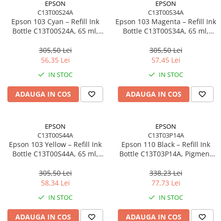
EPSON
EPSON
C13T00S24A
C13T00S34A
Epson 103 Cyan – Refill Ink
Epson 103 Magenta – Refill Ink
Bottle C13T00S24A, 65 ml,
Bottle C13T00S34A, 65 ml,
EcoTank, 6500 pagini
EcoTank
305,50 Lei
305,50 Lei
56,35 Lei
57,45 Lei
IN STOC
IN STOC
ADAUGA IN COS
ADAUGA IN COS
EPSON
EPSON
C13T00S44A
C13T03P14A
Epson 103 Yellow – Refill Ink
Epson 110 Black – Refill Ink
Bottle C13T00S44A, 65 ml,
Bottle C13T03P14A, Pigment
EcoTank
Black, 120 ml, EcoTank
305,50 Lei
338,23 Lei
58,34 Lei
77,73 Lei
IN STOC
IN STOC
ADAUGA IN COS
ADAUGA IN COS