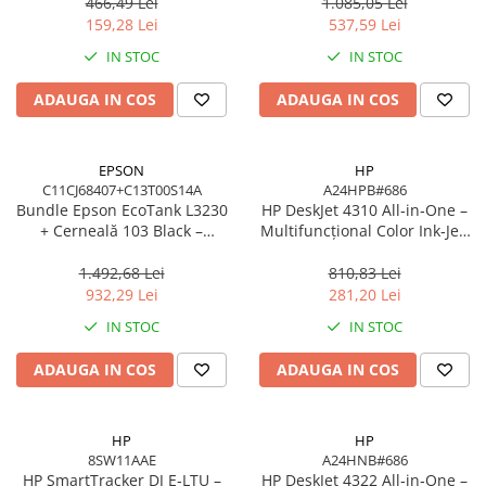
EcoTank, 4500/7500 pagini
LE
466,49 Lei
1.085,05 Lei
159,28 Lei
537,59 Lei
IN STOC
IN STOC
ADAUGA IN COS
ADAUGA IN COS
EPSON
HP
C11CJ68407+C13T00S14A
A24HPB#686
Bundle Epson EcoTank L3230
HP DeskJet 4310 All‑in‑One –
+ Cerneală 103 Black –
Multifuncțional Color Ink‑Jet,
Multifuncțional ITS 10 ppm,
8.5/5.5 ppm, ADF 35 coli,
5760 dpi, USB
Wi‑Fi, USB, Bluetooth
1.492,68 Lei
810,83 Lei
932,29 Lei
281,20 Lei
IN STOC
IN STOC
ADAUGA IN COS
ADAUGA IN COS
HP
HP
8SW11AAE
A24HNB#686
HP SmartTracker DJ E‑LTU –
HP DeskJet 4322 All‑in‑One –