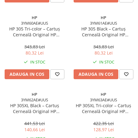
HP
HP
3YM60AE#UUS
3YM61AE#UUS
HP 305 Tri‑color – Cartuș
HP 305 Black – Cartuș
Cerneală Original HP
Cerneală Original HP
3YM60AE#UUS, 4.48 ml, 100
3YM61AE#UUS, 2 ml, 120
pagini
pagini
343,83 Lei
343,83 Lei
80,32 Lei
80,32 Lei
IN STOC
IN STOC
ADAUGA IN COS
ADAUGA IN COS
HP
HP
3YM62AE#UUS
3YM63AE#UUS
HP 305XL Black – Cartuș
HP 305XL Tri‑color – Cartuș
Cerneală Original HP
Cerneală Original HP
3YM62AE#UUS, High Yield, 4
3YM63AE#UUS, High Yield, 5
ml, 240 pagini
ml, 200 pagini
441,53 Lei
422,35 Lei
140,66 Lei
128,97 Lei