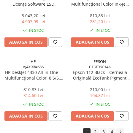
Licență Software ESD
Multifuncțional Color Ink‑Jet,
8SW11AAE pentru DesignJet
8.5/5.5 ppm, ADF 35 coli,
T/Z Series
Wi‑Fi, USB
8.043,20 Lei
810,83 Lei
4.907,99 Lei
281,20 Lei
IN STOC
IN STOC
ADAUGA IN COS
ADAUGA IN COS
HP
EPSON
AJ4X9B#686
C13T06C14A
HP DeskJet 4330 All‑in‑One –
Epson 112 Black – Cerneală
Multifuncțional Color, 8.5/5.5
Originală EcoTank Pigment
ppm, ADF 35 coli, Wi‑Fi, USB
127 ml (C13T06C14A)
810,83 Lei
210,00 Lei
314,60 Lei
104,87 Lei
IN STOC
IN STOC
ADAUGA IN COS
ADAUGA IN COS
1
2
3
4