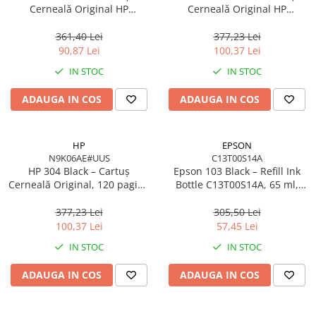
Cerneală Original HP
Cerneală Original HP
F6V24AE#BHK, 200 pagini,
N9K05AE#UUS, 100 pagini,
Cyan/Magenta/Yellow
Cyan/Magenta/Yellow
361,40 Lei
377,23 Lei
90,87 Lei
100,37 Lei
IN STOC
IN STOC
ADAUGA IN COS
ADAUGA IN COS
HP
EPSON
N9K06AE#UUS
C13T00S14A
HP 304 Black – Cartuș
Epson 103 Black – Refill Ink
Cerneală Original, 120 pagini,
Bottle C13T00S14A, 65 ml,
N9K06AE, Black
4500 pagini, EcoTank
377,23 Lei
305,50 Lei
100,37 Lei
57,45 Lei
IN STOC
IN STOC
ADAUGA IN COS
ADAUGA IN COS