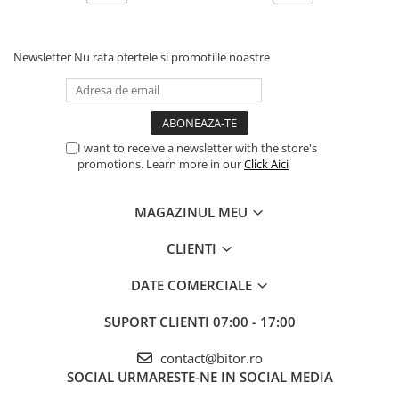
Procesoare Desktop
Stocare
Newsletter
Nu rata ofertele si promotiile noastre
HDD Externe
HDD Interne
SSD Externe
SSD Interne
I want to receive a newsletter with the store's
promotions. Learn more in our
Click Aici
Memorii
Memorii RAM
MAGAZINUL MEU
Memorii Laptop
Memorii Flash
CLIENTI
Stick-uri USB
DATE COMERCIALE
Surse de alimentare
Surse de Alimentare PC
SUPORT CLIENTI
07:00 - 17:00
Ventilatoare & Sisteme de Răcire
contact@bitor.ro
Răcire PC
SOCIAL
URMARESTE-NE IN SOCIAL MEDIA
Ventilatoare & Sisteme de Răcire