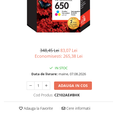
Imprimanta Laser Mono
Imprimante Cerneală
Imprimante Matriciale
Multifuncțional Cerneală
Multifuncțional Laser Mono
Accesorii Imprimante & Scannere
3D
348,45 Lei
83,07 Lei
Consumabile & Filamente 3D
Economisesti:
265,38
Lei
Consumabile - cerneală
Cerneală & Cap de Printare
IN STOC
Consumabile - toner
Data de livrare:
maine, 07.08.2026
Toner
ADAUGA IN COS
Imprimante Large Format Printer
(LFP)
Cod Produs:
CZ102AE#BHK
Accesorii Large Format
Plottere & Scannere
Adauga la Favorite
Cere informatii
Scannere