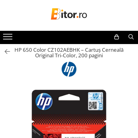
Toate Produsele
Laptop , PC, Tablete
Laptop-uri
HP 650 Color CZ102AEBHK – Cartuș Cerneală
Laptop-uri Gaming
Original Tri‑Color, 200 pagini
Laptop-uri Workstation
Laptop-uri Business
Desktop PC
Desktop Business
Sistem barebone
Acesorii
Imprimante, Scannere,
Consumabile
Imprimante & Multifuncționale
Imprimanta Laser Color