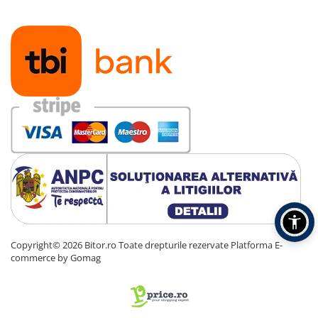
Carcase
Accesorii componente
Accesorii componente - altele
Accesorii Stocare
Unități optice
Blu-Ray, CD/DVD & Floppy Drives
Periferice & Accesorii
Tastaturi
Tastaturi cu Fir
Tastaturi wireless
Mouse, Trackballs & Presenters
Mouse cu Fir
Copyright© 2026 Bitor.ro Toate drepturile rezervate
Platforma E-
Mouse Ergonimice
commerce by Gomag
Mouse wireless
Mousepad
Cabluri & Adaptoare