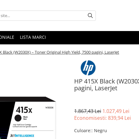
ONIALE
LISTA MARCI
 Black (W2030X) – Toner Original High Yield, 7500 pagini, LaserJet
HP 415X Black (W2030X)
pagini, LaserJet
1.867,43 Lei
1.027,49 Lei
Economisesti:
839,94
Lei
Culoare:
:
Negru