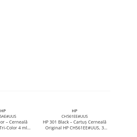
HP
HP
5AE#UUS
CH561EE#UUS
C
or – Cerneală
HP 301 Black – Cartuș Cerneală
HP 650 Bla
Tri‑Color 4 ml
Original HP CH561EE#UUS, 3
Original 
U65AE)
ml, 170 pagini
pagini