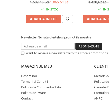
Caști & Microfoane
100 coli
1.682,46 Lei
1.065,64 Lei
1.438,62 Lei
Caști Business
IN STOC
IN 
Căști Gaming & Consumer
ADAUGA IN COS
ADAUGA IN 
Microfoane & Reportofoane
Display & signage
Ecrane Digital Signage
Newsletter
Nu rata ofertele si promotiile noastre
Ecrane Touchscreen Digital Signage
Proiectoare
I want to receive a newsletter with the store's promotions
Proiectoare Business
Proiectoare Consumer
MAGAZINUL MEU
CLIENTI
Componente
Plăci de baza
Despre noi
Metode de
Termeni si Conditii
Politica d
Plăci de Bază Amd
Politica de Confidentialitate
Garantia 
Plăci de Bază Intel
Politica de livrare
Formular 
Plăci video
Contact
ANPC
Plăci Video Gaming & Consumer
Procesoare