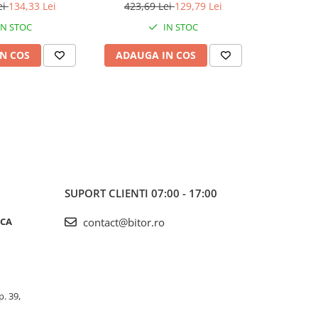
ei
134,33 Lei
423,69 Lei
129,79 Lei
369,
IN STOC
IN STOC
N COS
ADAUGA IN COS
ADAUG
SUPORT CLIENTI
07:00 - 17:00
ICA
contact@bitor.ro
p. 39,