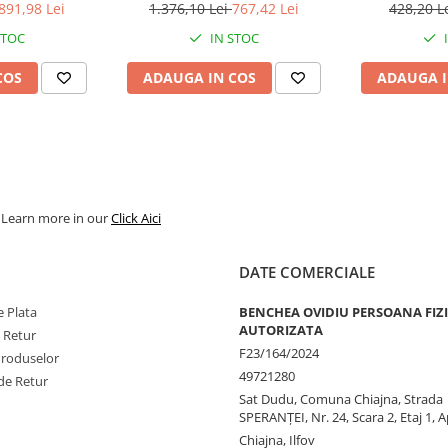
2.0
891,98 Lei
1.376,10 Lei
767,42 Lei
428,20 L
STOC
IN STOC
COS
ADAUGA IN COS
ADAUGA I
. Learn more in our
Click Aici
DATE COMERCIALE
 Plata
BENCHEA OVIDIU PERSOANA FIZ
AUTORIZATA
e Retur
F23/164/2024
Produselor
49721280
de Retur
Sat Dudu, Comuna Chiajna, Strada
SPERANŢEI, Nr. 24, Scara 2, Etaj 1, A
Chiajna, Ilfov