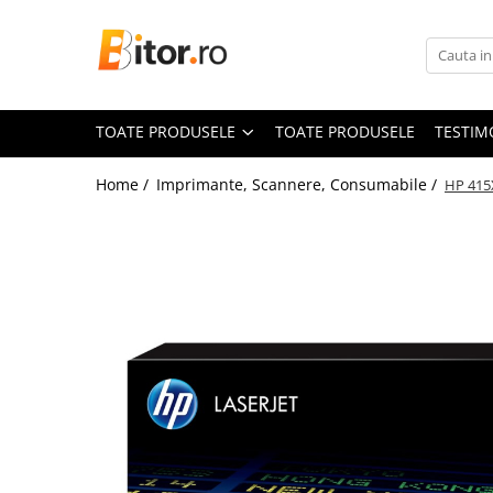
Toate Produsele
Laptop , PC, Tablete
TOATE PRODUSELE
TOATE PRODUSELE
TESTIM
Laptop-uri
Laptop-uri Gaming
Home /
Imprimante, Scannere, Consumabile /
HP 415X
Laptop-uri Workstation
Laptop-uri Business
Desktop PC
Desktop Business
Sistem barebone
Acesorii
Imprimante, Scannere,
Consumabile
Imprimante & Multifuncționale
Imprimanta Laser Color