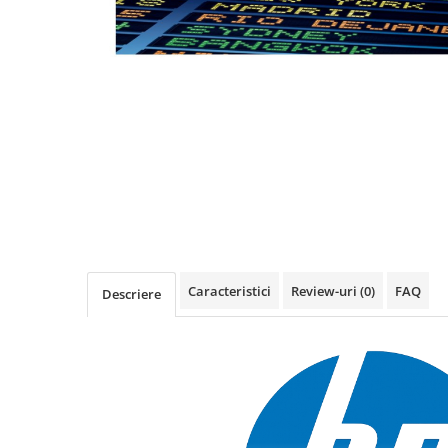
Imprimanta Laser Mono
Imprimante Cerneală
Imprimante Matriciale
Multifuncțional Cerneală
Multifuncțional Laser Mono
Accesorii Imprimante & Scannere
3D
Consumabile & Filamente 3D
Consumabile - cerneală
Cerneală & Cap de Printare
Consumabile - toner
Caracteristici
Review-uri
(0)
FAQ
Descriere
Toner
Imprimante Large Format Printer
(LFP)
Accesorii Large Format
Plottere & Scannere
Scannere