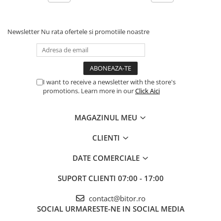
Procesoare Desktop
Stocare
Newsletter
Nu rata ofertele si promotiile noastre
HDD Externe
HDD Interne
SSD Externe
SSD Interne
I want to receive a newsletter with the store's
promotions. Learn more in our
Click Aici
Memorii
Memorii RAM
MAGAZINUL MEU
Memorii Laptop
Memorii Flash
CLIENTI
Stick-uri USB
DATE COMERCIALE
Surse de alimentare
Surse de Alimentare PC
SUPORT CLIENTI
07:00 - 17:00
Ventilatoare & Sisteme de Răcire
contact@bitor.ro
Răcire PC
SOCIAL
URMARESTE-NE IN SOCIAL MEDIA
Ventilatoare & Sisteme de Răcire