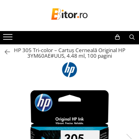
Toate Produsele
Laptop , PC, Tablete
Laptop-uri
HP 305 Tri‑color – Cartuș Cerneală Original HP
Laptop-uri Gaming
3YM60AE#UUS, 4.48 ml, 100 pagini
Laptop-uri Workstation
Laptop-uri Business
Desktop PC
Desktop Business
Sistem barebone
Acesorii
Imprimante, Scannere,
Consumabile
Imprimante & Multifuncționale
Imprimanta Laser Color