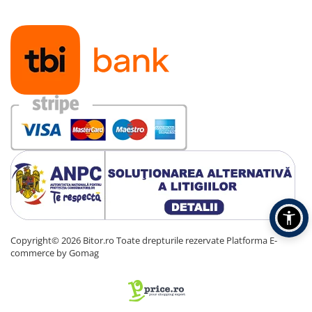
Carcase
Accesorii componente
Accesorii componente - altele
Accesorii Stocare
Unități optice
Blu-Ray, CD/DVD & Floppy Drives
Periferice & Accesorii
Tastaturi
Tastaturi cu Fir
Tastaturi wireless
Mouse, Trackballs & Presenters
Mouse cu Fir
Copyright© 2026 Bitor.ro Toate drepturile rezervate
Platforma E-
Mouse Ergonimice
commerce by Gomag
Mouse wireless
Mousepad
Cabluri & Adaptoare