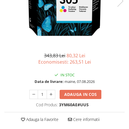
Imprimanta Laser Mono
Imprimante Cerneală
Imprimante Matriciale
Multifuncțional Cerneală
Multifuncțional Laser Mono
Accesorii Imprimante & Scannere
3D
343,83 Lei
80,32 Lei
Consumabile & Filamente 3D
Economisesti:
263,51
Lei
Consumabile - cerneală
Cerneală & Cap de Printare
IN STOC
Consumabile - toner
Data de livrare:
maine, 07.08.2026
Toner
ADAUGA IN COS
Imprimante Large Format Printer
(LFP)
Cod Produs:
3YM60AE#UUS
Accesorii Large Format
Plottere & Scannere
Adauga la Favorite
Cere informatii
Scannere