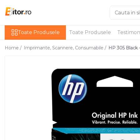
Toate Produsele
Toate Produsele
Toate Produsele
Testimon
Laptop , PC, Tablete
Laptop-uri
Home /
Imprimante, Scannere, Consumabile /
HP 305 Black 
Laptop-uri Gaming
Laptop-uri Workstation
Laptop-uri Business
Desktop PC
Desktop Business
Sistem barebone
Acesorii
Imprimante, Scannere,
Consumabile
Imprimante & Multifuncționale
Imprimanta Laser Color