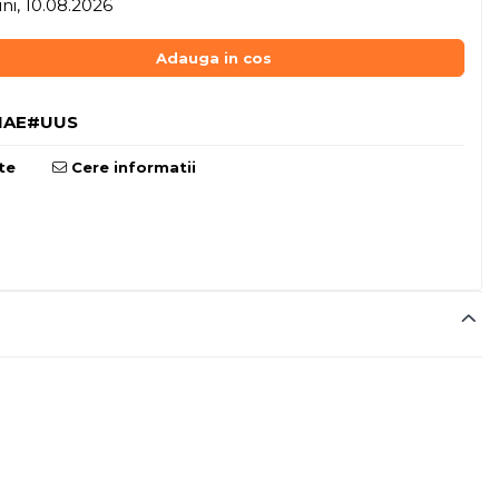
ni, 10.08.2026
Adauga in cos
1AE#UUS
te
Cere informatii