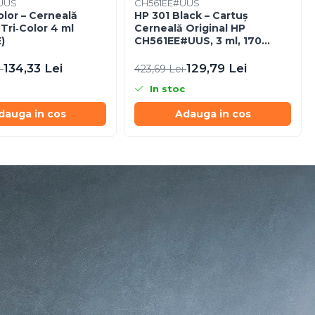
UUS
CH561EE#UUS
lor – Cerneală
HP 301 Black – Cartuș
 Tri‑Color 4 ml
Cerneală Original HP
)
CH561EE#UUS, 3 ml, 170
pagini
134,33 Lei
129,79 Lei
i
423,69 Lei
In stoc
dauga in cos
Adauga in cos