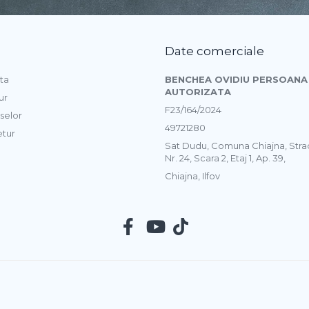
Date comerciale
ta
BENCHEA OVIDIU PERSOANA 
AUTORIZATA
ur
F23/164/2024
selor
49721280
etur
Sat Dudu, Comuna Chiajna, Str
Nr. 24, Scara 2, Etaj 1, Ap. 39,
Chiajna, Ilfov