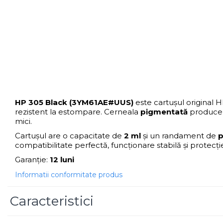
Scannere Documente
TV, Audio-Video & Multimedia
Monitoare
Monitoare Gaming & Consumer
Monitoare Business
Accesorii
Accesorii Căști & Microfoane
HP 305 Black (3YM61AE#UUS)
este cartușul original 
Cabluri & Adaptoare Audio-Video
rezistent la estompare. Cerneala
pigmentată
produce d
Suporturi - altele
mici.
Suporturi TV Birou
Cartușul are o capacitate de
2 ml
și un randament de
p
Suporturi TV Perete
compatibilitate perfectă, funcționare stabilă și protec
Boxe
Garanție:
12 luni
Boxe PC & Soundbar
Informatii conformitate produs
Boxe Wireless & Portabile
Caracteristici
Camere Foto & Sisteme Optice
Webcam