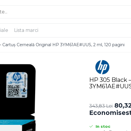
iale
Lista marci
– Cartuș Cerneală Original HP 3YM61AE#UUS, 2 ml, 120 pagini
HP 305 Black –
3YM61AE#UUS, 
80,32
343,83 Lei
Economisest
In stoc