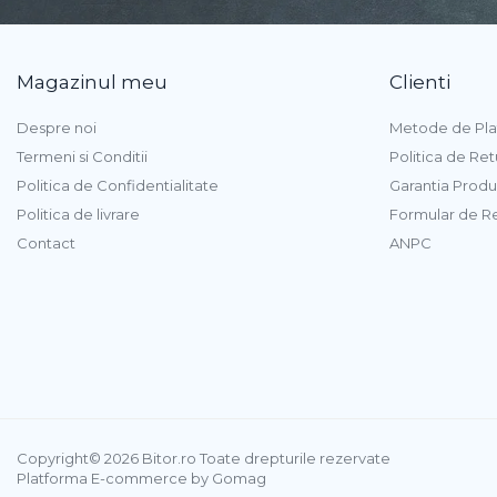
Răcire PC
Ventilatoare & Sisteme de Răcire
Carcase
Magazinul meu
Clienti
Accesorii componente
Despre noi
Metode de Pla
Accesorii componente - altele
Termeni si Conditii
Politica de Ret
Accesorii Stocare
Politica de Confidentialitate
Garantia Produ
Unități optice
Politica de livrare
Formular de R
Blu-Ray, CD/DVD & Floppy Drives
Contact
ANPC
Periferice & Accesorii
Tastaturi
Tastaturi cu Fir
Tastaturi wireless
Mouse, Trackballs & Presenters
Mouse cu Fir
Mouse Ergonimice
Copyright© 2026 Bitor.ro Toate drepturile rezervate
Mouse wireless
Platforma E-commerce by Gomag