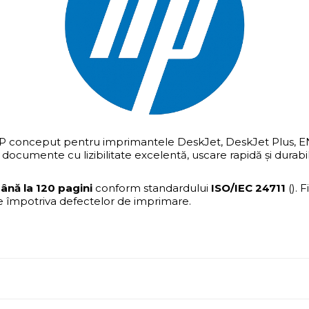
HP conceput pentru imprimantele DeskJet, DeskJet Plus, ENVY
ocumente cu lizibilitate excelentă, uscare rapidă și durabilit
ână la 120 pagini
conform standardului
ISO/IEC 24711
(). 
ție împotriva defectelor de imprimare.