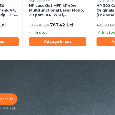
7MD72F#B19
F6U65AE#
30 –
HP LaserJet MFP M140w –
HP 302 Co
Tank A4,
Multifuncțional Laser Mono,
Originală
pi, ITS,
20 ppm, A4, Wi‑Fi,
(F6U65AE
Bluetooth, USB 2.0
Lei
767,42 Lei
1.376,10 Lei
428,20 Le
In stoc
In stoc
os
Adauga in cos
A
our
Click Aici