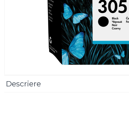
Imprimanta Laser Mono
Imprimante Cerneală
Imprimante Matriciale
Multifuncțional Cerneală
Multifuncțional Laser Mono
Accesorii Imprimante &
Scannere 3D
Consumabile & Filamente 3D
Consumabile - cerneală
Cerneală & Cap de Printare
Consumabile - toner
Descriere
Toner
Imprimante Large Format
Printer (LFP)
Accesorii Large Format
Plottere & Scannere
Scannere