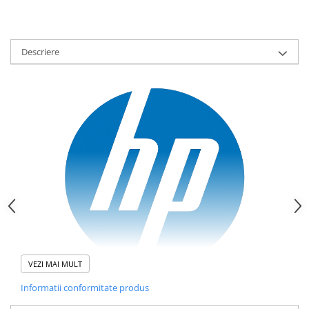
Descriere
VEZI MAI MULT
Informatii conformitate produs
HP 301 Tri‑color (CH562EEUUS)
este cartușul original HP cu
cerneală
cyan, magenta și yellow
, optimizat pentru