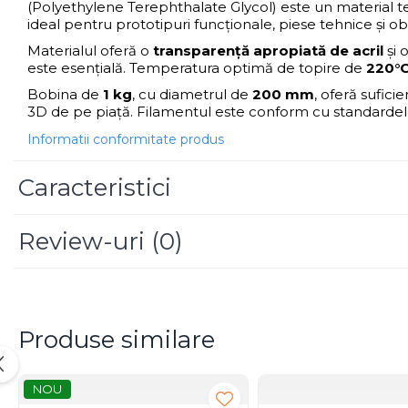
(Polyethylene Terephthalate Glycol) este un material 
Scannere Documente
ideal pentru prototipuri funcționale, piese tehnice și o
TV, Audio-Video & Multimedia
Materialul oferă o
transparență apropiată de acril
și 
Monitoare
este esențială. Temperatura optimă de topire de
220°
Monitoare Gaming & Consumer
Bobina de
1 kg
, cu diametrul de
200 mm
, oferă sufici
3D de pe piață. Filamentul este conform cu standarde
Monitoare Business
Informatii conformitate produs
Accesorii
Accesorii Căști & Microfoane
Caracteristici
Cabluri & Adaptoare Audio-Video
Suporturi - altele
Review-uri
(0)
Suporturi TV Birou
Suporturi TV Perete
Boxe
Boxe PC & Soundbar
Produse similare
Boxe Wireless & Portabile
Camere Foto & Sisteme Optice
NOU
Webcam