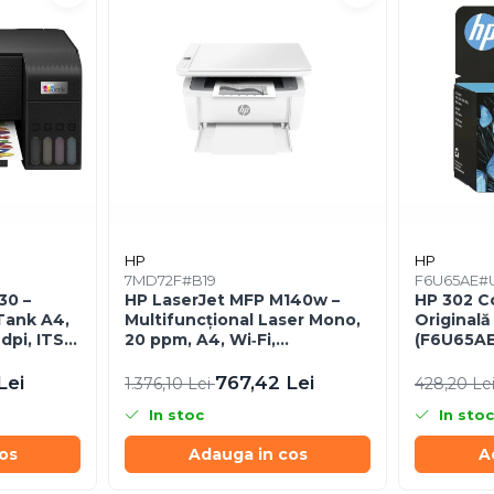
HP
HP
7MD72F#B19
F6U65AE#
30 –
HP LaserJet MFP M140w –
HP 302 Co
Tank A4,
Multifuncțional Laser Mono,
Originală
pi, ITS,
20 ppm, A4, Wi‑Fi,
(F6U65AE
Bluetooth, USB 2.0
Lei
767,42 Lei
1.376,10 Lei
428,20 Le
In stoc
In stoc
os
Adauga in cos
A