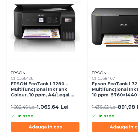
Caști & Microfoane
Caști Business
Căști Gaming & Consumer
Microfoane & Reportofoane
Display & signage
Ecrane Digital Signage
Ecrane Touchscreen Digital
Signage
Proiectoare
EPSON
EPSON
Proiectoare Business
C11CJ66426
C11CJ68407
EPSON EcoTank L3280 –
Epson EcoTank L32
Proiectoare Consumer
Multifuncțional InkTank
Multifuncțional Ink
Componente
Colour, 10 ppm, A4/Legal,
10 ppm, 5760×1440 d
USB & Wi‑Fi, 100 coli
USB
Plăci de baza
1.065,64 Lei
891,98 
1.682,46 Lei
1.438,62 Lei
Plăci de Bază Amd
In stoc
In stoc
Plăci de Bază Intel
Plăci video
Adauga in cos
Adauga in c
Plăci Video Gaming & Consumer