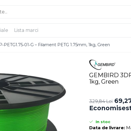
iale
Lista marci
PETG1.75‑01‑G – Filament PETG 1.75mm, 1kg, Green
GEMBIRD 3DP‑
1kg, Green
69,27
329,84 Lei
Economisest
In stoc
Data de livrare:
Ma