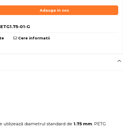
Adauga in cos
ETG1.75-01-G
te
Cere informatii
 utilizează diametrul standard de
1.75 mm
. PETG