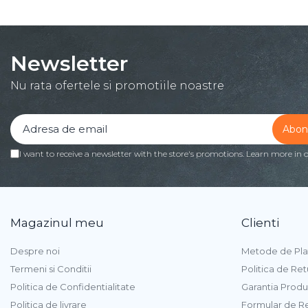
Procesoare
Procesoare Desktop
Stocare
Newsletter
HDD Externe
Nu rata ofertele si promotiile noastre
HDD Interne
SSD Externe
SSD Interne
Memorii
I want to receive a newsletter with the store's promotions. Learn more in 
Memorii RAM
Memorii Laptop
Memorii Flash
Stick-uri USB
Magazinul meu
Clienti
Surse de alimentare
Despre noi
Metode de Pla
Surse de Alimentare PC
Termeni si Conditii
Politica de Ret
Ventilatoare & Sisteme de
Politica de Confidentialitate
Garantia Produ
Răcire
Politica de livrare
Formular de R