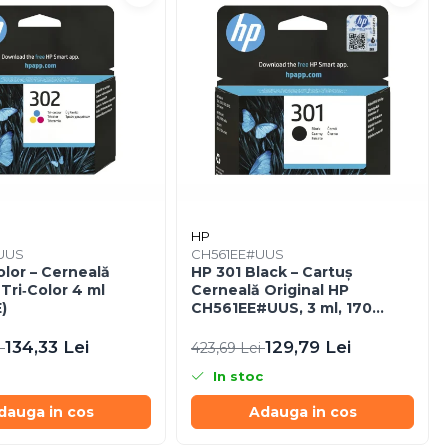
HP
UUS
CH561EE#UUS
lor – Cerneală
HP 301 Black – Cartuș
 Tri‑Color 4 ml
Cerneală Original HP
)
CH561EE#UUS, 3 ml, 170
pagini
134,33 Lei
129,79 Lei
i
423,69 Lei
In stoc
dauga in cos
Adauga in cos