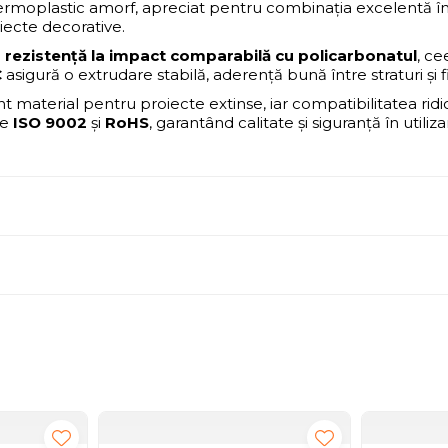
termoplastic amorf, apreciat pentru combinația excelentă î
biecte decorative.
o
rezistență la impact comparabilă cu policarbonatul
, ce
C
asigură o extrudare stabilă, aderență bună între straturi și f
ent material pentru proiecte extinse, iar compatibilitatea rid
le
ISO 9002
și
RoHS
, garantând calitate și siguranță în utiliza