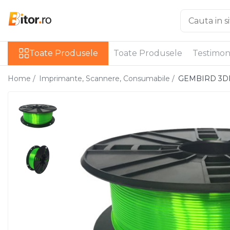
Toate Produsele
Toate Produsele
Toate Produsele
Testimon
Laptop , PC, Tablete
Laptop-uri
Home /
Imprimante, Scannere, Consumabile /
GEMBIRD 3DP‑
Laptop-uri Gaming
Laptop-uri Workstation
Laptop-uri Business
Desktop PC
Desktop Business
Sistem barebone
Acesorii
Imprimante, Scannere,
Consumabile
Imprimante & Multifuncționale
Imprimanta Laser Color