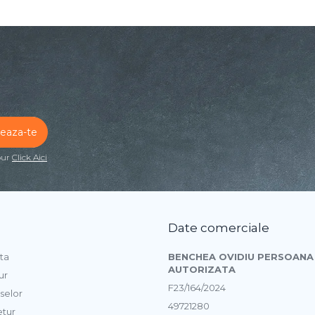
our
Click Aici
Date comerciale
ta
BENCHEA OVIDIU PERSOANA 
AUTORIZATA
ur
F23/164/2024
selor
49721280
etur