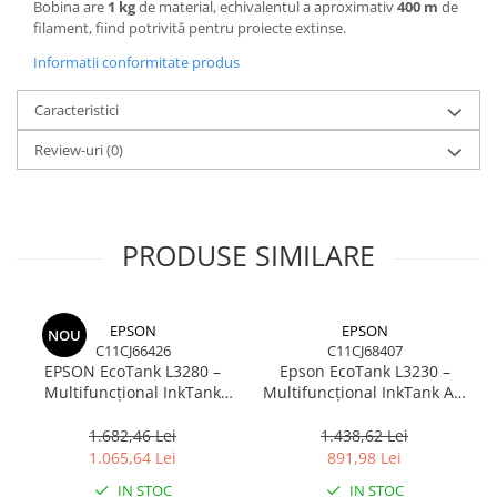
Bobina are
1 kg
de material, echivalentul a aproximativ
400 m
de
filament, fiind potrivită pentru proiecte extinse.
Informatii conformitate produs
Caracteristici
Review-uri
(0)
PRODUSE SIMILARE
EPSON
EPSON
NOU
C11CJ66426
C11CJ68407
EPSON EcoTank L3280 –
Epson EcoTank L3230 –
Multifuncțional InkTank
Multifuncțional InkTank A4,
Colour, 10 ppm, A4/Legal,
10 ppm, 5760×1440 dpi, ITS,
USB & Wi‑Fi, 100 coli
USB
1.682,46 Lei
1.438,62 Lei
1.065,64 Lei
891,98 Lei
IN STOC
IN STOC