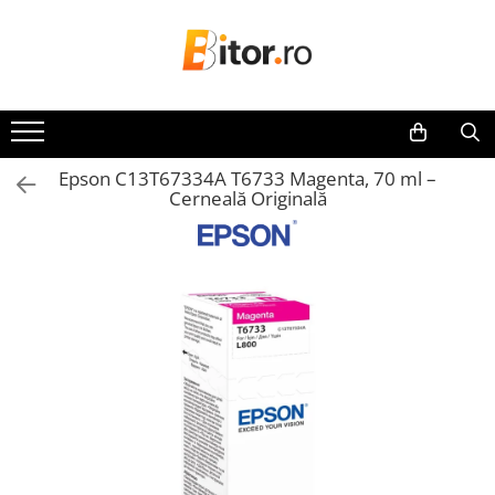
Toate Produsele
Laptop , PC, Tablete
Laptop-uri
Epson C13T67334A T6733 Magenta, 70 ml –
Laptop-uri Gaming
Cerneală Originală
Laptop-uri Workstation
Laptop-uri Business
Desktop PC
Desktop Business
Sistem barebone
Acesorii
Imprimante, Scannere,
Consumabile
Imprimante & Multifuncționale
Imprimanta Laser Color