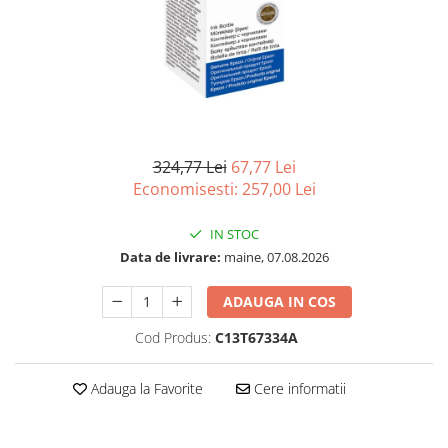
Imprimanta Laser Mono
Imprimante Cerneală
Imprimante Matriciale
Multifuncțional Cerneală
Multifuncțional Laser Mono
Accesorii Imprimante & Scannere
3D
324,77 Lei
67,77 Lei
Economisesti:
257,00
Lei
Consumabile & Filamente 3D
Consumabile - cerneală
IN STOC
Cerneală & Cap de Printare
Data de livrare:
maine, 07.08.2026
Consumabile - toner
ADAUGA IN COS
Toner
Imprimante Large Format Printer
Cod Produs:
C13T67334A
(LFP)
Accesorii Large Format
Adauga la Favorite
Cere informatii
Plottere & Scannere
Scannere