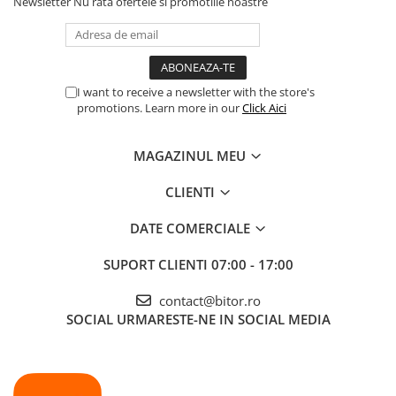
Newsletter
Nu rata ofertele si promotiile noastre
Procesoare Desktop
Stocare
HDD Externe
I want to receive a newsletter with the store's
HDD Interne
promotions. Learn more in our
Click Aici
SSD Externe
SSD Interne
MAGAZINUL MEU
Memorii
CLIENTI
Memorii RAM
Memorii Laptop
DATE COMERCIALE
Memorii Flash
SUPORT CLIENTI
07:00 - 17:00
Stick-uri USB
Surse de alimentare
contact@bitor.ro
Surse de Alimentare PC
SOCIAL
URMARESTE-NE IN SOCIAL MEDIA
Ventilatoare & Sisteme de Răcire
Răcire PC
Ventilatoare & Sisteme de Răcire