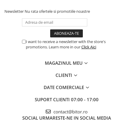
Procesoare Desktop
Newsletter
Nu rata ofertele si promotiile noastre
Stocare
HDD Externe
HDD Interne
SSD Externe
I want to receive a newsletter with the store's
promotions. Learn more in our
Click Aici
SSD Interne
Memorii
MAGAZINUL MEU
Memorii RAM
Memorii Laptop
CLIENTI
Memorii Flash
DATE COMERCIALE
Stick-uri USB
Surse de alimentare
SUPORT CLIENTI
07:00 - 17:00
Surse de Alimentare PC
contact@bitor.ro
Ventilatoare & Sisteme de Răcire
SOCIAL
URMARESTE-NE IN SOCIAL MEDIA
Răcire PC
Ventilatoare & Sisteme de Răcire