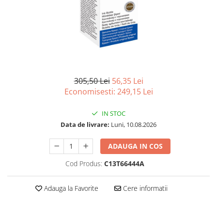
Imprimanta Laser Mono
Imprimante Cerneală
Imprimante Matriciale
Multifuncțional Cerneală
Multifuncțional Laser Mono
Accesorii Imprimante & Scannere
3D
305,50 Lei
56,35 Lei
Economisesti:
249,15
Lei
Consumabile & Filamente 3D
Consumabile - cerneală
IN STOC
Cerneală & Cap de Printare
Data de livrare:
Luni, 10.08.2026
Consumabile - toner
ADAUGA IN COS
Toner
Imprimante Large Format Printer
Cod Produs:
C13T66444A
(LFP)
Accesorii Large Format
Adauga la Favorite
Cere informatii
Plottere & Scannere
Scannere