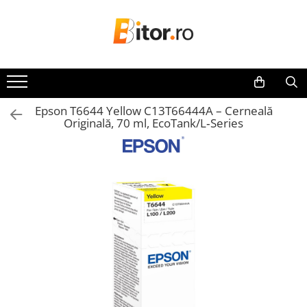
Toate Produsele
Laptop , PC, Tablete
Laptop-uri
Epson T6644 Yellow C13T66444A – Cerneală
Laptop-uri Gaming
Originală, 70 ml, EcoTank/L‑Series
Laptop-uri Workstation
Laptop-uri Business
Desktop PC
Desktop Business
Sistem barebone
Acesorii
Imprimante, Scannere,
Consumabile
Imprimante & Multifuncționale
Imprimanta Laser Color