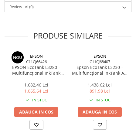
Caști & Microfoane
Review-uri
(0)
Caști Business
Căști Gaming & Consumer
Microfoane & Reportofoane
PRODUSE SIMILARE
Display & signage
Ecrane Digital Signage
Ecrane Touchscreen Digital Signage
EPSON
EPSON
NOU
Proiectoare
C11CJ66426
C11CJ68407
EPSON EcoTank L3280 –
Epson EcoTank L3230 –
Proiectoare Business
Multifuncțional InkTank
Multifuncțional InkTank A4,
Proiectoare Consumer
Colour, 10 ppm, A4/Legal,
10 ppm, 5760×1440 dpi, ITS,
USB & Wi‑Fi, 100 coli
USB
1.682,46 Lei
1.438,62 Lei
Componente
1.065,64 Lei
891,98 Lei
Plăci de baza
IN STOC
IN STOC
Plăci de Bază Amd
Plăci de Bază Intel
ADAUGA IN COS
ADAUGA IN COS
Plăci video
Plăci Video Gaming & Consumer
Procesoare