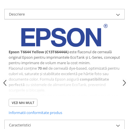
Scannere Documente
TV, Audio-Video & Multimedia
Descriere
Monitoare
Monitoare Gaming & Consumer
Monitoare Business
Accesorii
Epson T6644 Yellow (C13T66444A)
este flaconul de cerneală
Accesorii Căști & Microfoane
original Epson pentru imprimantele EcoTank și L‑Series, conceput
Cabluri & Adaptoare Audio-Video
pentru imprimare de volum mare la cost minim.
Suporturi - altele
Flaconul conține
70 ml
de cerneală dye‑based, optimizată pentru
culori vii, saturate și stabilitate excelentă pe hârtie foto sau
Suporturi TV Birou
documente color. Formula Epson asigură
compatibilitate
Suporturi TV Perete
perfectă
cu sistemele de alimentare EcoTank, prevenind
scurgerile și blocajele.
Boxe
Este ideal pentru utilizatori casnici, birouri mici, școli și medii care
Boxe PC & Soundbar
imprimă constant color.
VEZI MAI MULT
Boxe Wireless & Portabile
Informatii conformitate produs
Camere Foto & Sisteme Optice
Webcam
Caracteristici