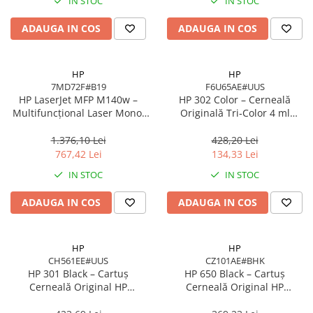
IN STOC
IN STOC
Imprimanta Laser Mono
Imprimante Cerneală
ADAUGA IN COS
ADAUGA IN COS
Imprimante Matriciale
Multifuncțional Cerneală
HP
HP
Multifuncțional Laser Mono
7MD72F#B19
F6U65AE#UUS
Accesorii Imprimante & Scannere
HP LaserJet MFP M140w –
HP 302 Color – Cerneală
3D
Multifuncțional Laser Mono,
Originală Tri‑Color 4 ml
20 ppm, A4, Wi‑Fi, Bluetooth,
(F6U65AE)
Consumabile & Filamente 3D
USB 2.0
1.376,10 Lei
428,20 Lei
Consumabile - cerneală
767,42 Lei
134,33 Lei
Cerneală & Cap de Printare
IN STOC
IN STOC
Consumabile - toner
ADAUGA IN COS
ADAUGA IN COS
Toner
Imprimante Large Format Printer
(LFP)
HP
HP
CH561EE#UUS
CZ101AE#BHK
Accesorii Large Format
HP 301 Black – Cartuș
HP 650 Black – Cartuș
Plottere & Scannere
Cerneală Original HP
Cerneală Original HP
CH561EE#UUS, 3 ml, 170
CZ101AE#BHK, 360 pagini,
Scannere