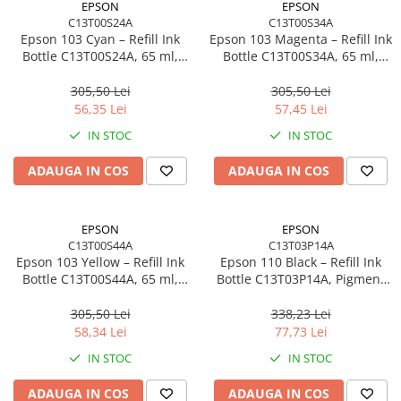
EPSON
EPSON
C13T00S24A
C13T00S34A
Procesoare Desktop
Epson 103 Cyan – Refill Ink
Epson 103 Magenta – Refill Ink
Stocare
Bottle C13T00S24A, 65 ml,
Bottle C13T00S34A, 65 ml,
EcoTank, 6500 pagini
EcoTank
HDD Externe
305,50 Lei
305,50 Lei
HDD Interne
56,35 Lei
57,45 Lei
SSD Externe
IN STOC
IN STOC
SSD Interne
ADAUGA IN COS
ADAUGA IN COS
Memorii
Memorii RAM
Memorii Laptop
EPSON
EPSON
Memorii Flash
C13T00S44A
C13T03P14A
Epson 103 Yellow – Refill Ink
Epson 110 Black – Refill Ink
Stick-uri USB
Bottle C13T00S44A, 65 ml,
Bottle C13T03P14A, Pigment
Surse de alimentare
EcoTank
Black, 120 ml, EcoTank
305,50 Lei
338,23 Lei
Surse de Alimentare PC
58,34 Lei
77,73 Lei
Ventilatoare & Sisteme de Răcire
IN STOC
IN STOC
Răcire PC
ADAUGA IN COS
ADAUGA IN COS
Ventilatoare & Sisteme de Răcire