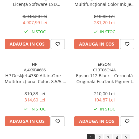
Licență Software ESD
Multifuncțional Color Ink‑Jet,
Accesorii Server, Stocare & UPS
8SW11AAE pentru DesignJet
8.5/5.5 ppm, ADF 35 coli,
Accesorii Rack-uri
T/Z Series
Wi‑Fi, USB
8.043,20 Lei
810,83 Lei
4.907,99 Lei
281,20 Lei
Accesorii Ups & Baterii
Servere, Stocare - alte accesorii
IN STOC
IN STOC
Accesorii Server, Stocare & UPS
ADAUGA IN COS
ADAUGA IN COS
NAS
Server SSD
HP
EPSON
Power Distribution Units (PDU)
AJ4X9B#686
C13T06C14A
PDU Basic
HP DeskJet 4330 All‑in‑One –
Epson 112 Black – Cerneală
Multifuncțional Color, 8.5/5.5
Originală EcoTank Pigment
UPS
ppm, ADF 35 coli, Wi‑Fi, USB
127 ml (C13T06C14A)
Line Interactive Towers
810,83 Lei
210,00 Lei
314,60 Lei
104,87 Lei
Tower Online
Ups Offline
IN STOC
IN STOC
Camere de supraveghere
ADAUGA IN COS
ADAUGA IN COS
Camere Securitate IP Outdoor
Camere Securitate IP Wireless
1
2
3
4