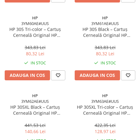
Carcase
Accesorii componente
HP
HP
3YM60AE#UUS
3YM61AE#UUS
Accesorii componente - altele
HP 305 Tri‑color – Cartuș
HP 305 Black – Cartuș
Accesorii Stocare
Cerneală Original HP
Cerneală Original HP
3YM60AE#UUS, 4.48 ml, 100
3YM61AE#UUS, 2 ml, 120
Unități optice
pagini
pagini
343,83 Lei
343,83 Lei
Blu-Ray, CD/DVD & Floppy Drives
80,32 Lei
80,32 Lei
Periferice & Accesorii
IN STOC
IN STOC
Tastaturi
ADAUGA IN COS
ADAUGA IN COS
Tastaturi cu Fir
Tastaturi wireless
Mouse, Trackballs & Presenters
HP
HP
3YM62AE#UUS
3YM63AE#UUS
Mouse cu Fir
HP 305XL Black – Cartuș
HP 305XL Tri‑color – Cartuș
Mouse Ergonimice
Cerneală Original HP
Cerneală Original HP
3YM62AE#UUS, High Yield, 4
3YM63AE#UUS, High Yield, 5
Mouse wireless
ml, 240 pagini
ml, 200 pagini
441,53 Lei
422,35 Lei
Mousepad
140,66 Lei
128,97 Lei
Cabluri & Adaptoare