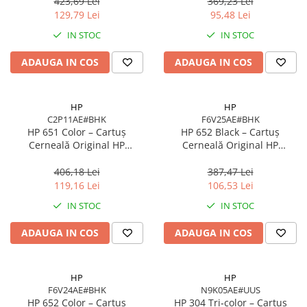
pagini
Negru Pigment
423,69 Lei
369,23 Lei
Scannere Documente
129,79 Lei
95,48 Lei
TV, Audio-Video & Multimedia
IN STOC
IN STOC
Monitoare
ADAUGA IN COS
ADAUGA IN COS
Monitoare Gaming & Consumer
Monitoare Business
Accesorii
HP
HP
C2P11AE#BHK
F6V25AE#BHK
Accesorii Căști & Microfoane
HP 651 Color – Cartuș
HP 652 Black – Cartuș
Cabluri & Adaptoare Audio-Video
Cerneală Original HP
Cerneală Original HP
C2P11AE#BHK, 300 pagini,
F6V25AE#BHK, 360 pagini, Ink
Suporturi - altele
Cyan/Magenta/Yellow
Advantage
406,18 Lei
387,47 Lei
Suporturi TV Birou
119,16 Lei
106,53 Lei
Suporturi TV Perete
IN STOC
IN STOC
Boxe
ADAUGA IN COS
ADAUGA IN COS
Boxe PC & Soundbar
Boxe Wireless & Portabile
Camere Foto & Sisteme Optice
HP
HP
F6V24AE#BHK
N9K05AE#UUS
Webcam
HP 652 Color – Cartuș
HP 304 Tri‑color – Cartuș