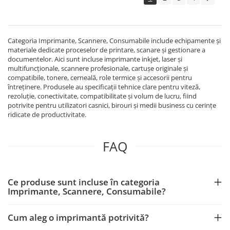
Echipamente Birou
Gamepad-uri & Joystick-uri
Garantii & Serviciii
Categoria Imprimante, Scannere, Consumabile include echipamente și
Software si Clound
materiale dedicate proceselor de printare, scanare și gestionare a
documentelor. Aici sunt incluse imprimante inkjet, laser și
Software Microsoft Windows
multifuncționale, scannere profesionale, cartușe originale și
compatibile, tonere, cerneală, role termice și accesorii pentru
întreținere. Produsele au specificații tehnice clare pentru viteză,
rezoluție, conectivitate, compatibilitate și volum de lucru, fiind
potrivite pentru utilizatori casnici, birouri și medii business cu cerințe
ridicate de productivitate.
FAQ
Ce produse sunt incluse în categoria
Imprimante, Scannere, Consumabile?
Cum aleg o imprimantă potrivită?