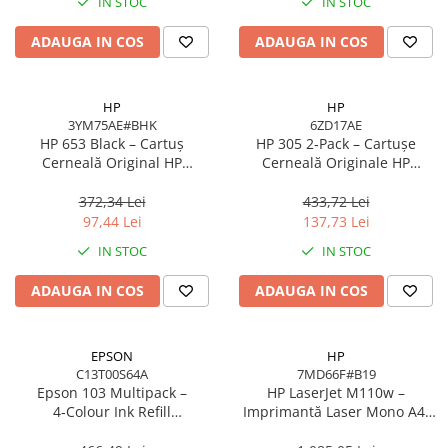
IN STOC
IN STOC
Adaptoare
ADAUGA IN COS
ADAUGA IN COS
Alte Cabluri
Cabluri Curent
Cabluri Securitate
HP
HP
Cabluri Usb & Thunderbolt
3YM75AE#BHK
6ZD17AE
HP 653 Black – Cartuș
HP 305 2‑Pack – Cartușe
Hub-uri USB
Cerneală Original HP
Cerneală Originale HP
Genți & Rucsacuri
3YM75AE#BHK, 6 ml, 360
6ZD17AE (Black + Tri‑color),
pagini
100/120 pagini
372,34 Lei
433,72 Lei
Husa Laptop
97,44 Lei
137,73 Lei
Rucsacuri
IN STOC
IN STOC
Rucsacuri & Genți Laptop
Kit-uri Tastatura si Mouse
ADAUGA IN COS
ADAUGA IN COS
UPS
Prize cu Protecție
EPSON
HP
USB & Card Readers
C13T00S64A
7MD66F#B19
Epson 103 Multipack –
HP LaserJet M110w –
Cititoare de Carduri Usb
4‑Colour Ink Refill
Imprimantă Laser Mono A4,
Network & Smart Home
C13T00S64A, 4×65 ml,
20 ppm, Wi‑Fi, USB, Bluetooth