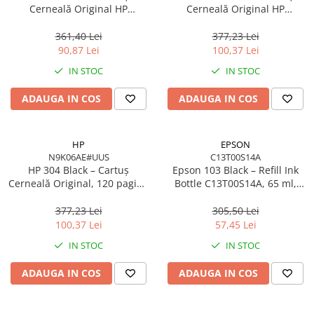
Caști & Microfoane
Cerneală Original HP
Cerneală Original HP
F6V24AE#BHK, 200 pagini,
N9K05AE#UUS, 100 pagini,
Caști Business
Cyan/Magenta/Yellow
Cyan/Magenta/Yellow
361,40 Lei
377,23 Lei
Căști Gaming & Consumer
90,87 Lei
100,37 Lei
Microfoane & Reportofoane
IN STOC
IN STOC
Display & signage
ADAUGA IN COS
ADAUGA IN COS
Ecrane Digital Signage
Ecrane Touchscreen Digital Signage
Proiectoare
HP
EPSON
N9K06AE#UUS
C13T00S14A
Proiectoare Business
HP 304 Black – Cartuș
Epson 103 Black – Refill Ink
Proiectoare Consumer
Cerneală Original, 120 pagini,
Bottle C13T00S14A, 65 ml,
N9K06AE, Black
4500 pagini, EcoTank
Componente
377,23 Lei
305,50 Lei
Plăci de baza
100,37 Lei
57,45 Lei
Plăci de Bază Amd
IN STOC
IN STOC
Plăci de Bază Intel
ADAUGA IN COS
ADAUGA IN COS
Plăci video
Plăci Video Gaming & Consumer
Procesoare