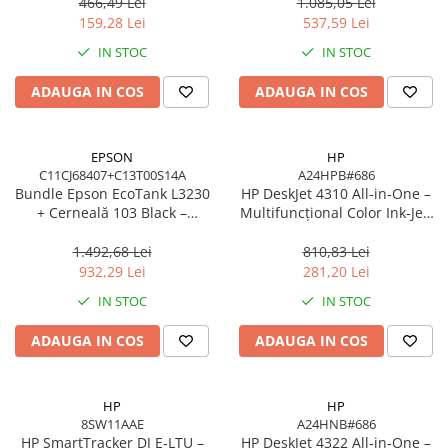
EcoTank, 4500/7500 pagini
LE
466,49 Lei
1.085,05 Lei
Network
159,28 Lei
537,59 Lei
Accesspoints & Controllere
IN STOC
IN STOC
Antene rețea
Modemuri
ADAUGA IN COS
ADAUGA IN COS
Routere
Switch-uri
EPSON
HP
Network Accessories
C11CJ68407+C13T00S14A
A24HPB#686
Bundle Epson EcoTank L3230
HP DeskJet 4310 All‑in‑One –
Alte Accesorii Rețelistică
+ Cerneală 103 Black –
Multifuncțional Color Ink‑Jet,
Plăci de Rețea & Adaptoare
Multifuncțional ITS 10 ppm,
8.5/5.5 ppm, ADF 35 coli,
Surse de alimentare rețelistică
5760 dpi, USB
Wi‑Fi, USB, Bluetooth
1.492,68 Lei
810,83 Lei
932,29 Lei
281,20 Lei
Smart Home
IN STOC
IN STOC
Accesorii Smart Home
Smart Security
ADAUGA IN COS
ADAUGA IN COS
Telecom & Wearables
Accesorii smartphone
HP
HP
Încărcătoare & Powerbank
8SW11AAE
A24HNB#686
Server, Storage & UPS
HP SmartTracker DJ E‑LTU –
HP DeskJet 4322 All‑in‑One –