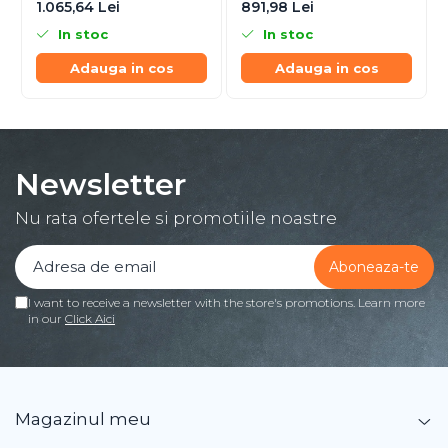
1.065,64 Lei
891,98 Lei
In stoc
In stoc
Adauga in cos
Adauga in cos
Newsletter
Nu rata ofertele si promotiile noastre
I want to receive a newsletter with the store's promotions. Learn more
in our
Click Aici
Magazinul meu