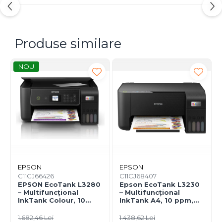
Produse similare
NOU
EPSON
EPSON
C11CJ66426
C11CJ68407
EPSON EcoTank L3280
Epson EcoTank L3230
– Multifuncțional
– Multifuncțional
InkTank Colour, 10
InkTank A4, 10 ppm,
ppm, A4/Legal, USB &
5760×1440 dpi, ITS,
Wi‑Fi, 100 coli
USB
1.682,46 Lei
1.438,62 Lei