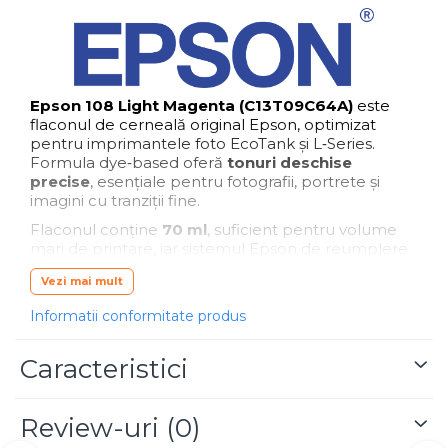
Epson 108 Light Magenta (C13T09C64A)
este
flaconul de cerneală original Epson, optimizat
pentru imprimantele foto EcoTank și L‑Series.
Formula dye‑based oferă
tonuri deschise
precise
, esențiale pentru fotografii, portrete și
imagini cu tranziții fine.
Flaconul conține
70 ml
, suficient pentru volume
mari de printare, iar sistemul Epson de reumplere
fără scurgeri
și cu
blocare pe culoare
asigură
Vezi mai mult
utilizare sigură și fără riscuri de contaminare a
rezervorului.
Informatii conformitate produs
Este ideal pentru utilizatori casnici, fotografi, birouri
mici și orice mediu care imprimă constant color.
Caracteristici
Review-uri
(0)